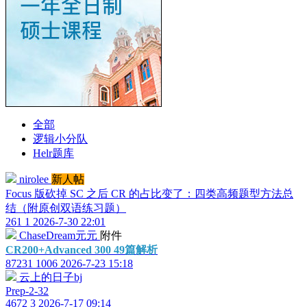
全部
逻辑小分队
Helr题库
nirolee
新人帖
Focus 版砍掉 SC 之后 CR 的占比变了：四类高频题型方法总
结（附原创双语练习题）
261
1
2026-7-30 22:01
ChaseDream元元
附件
CR200+Advanced 300 49篇解析
87231
1006
2026-7-23 15:18
云上的日子bj
Prep-2-32
4672
3
2026-7-17 09:14