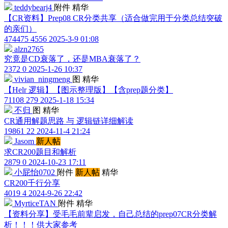
teddybearj4
附件
精华
【CR资料】Prep08 CR分类共享（适合做完用于分类总结突破
的亲们）
474475
4556
2025-3-9 01:08
alzn2765
究竟是CD衰落了，还是MBA衰落了？
2372
0
2025-1-26 10:37
vivian_ningmeng
图
精华
【Helr 逻辑】【图示整理版】【含prep题分类】
71108
279
2025-1-18 15:34
不归
图
精华
CR通用解题思路 与 逻辑链详细解读
19861
22
2024-11-4 21:24
Jasom
新人帖
求CR200题目和解析
2879
0
2024-10-23 17:11
小屁怡0702
附件
新人帖
精华
CR200千行分享
4019
4
2024-9-26 22:42
MyrticeTAN
附件
精华
【资料分享】受毛毛前辈启发，自己总结的prep07CR分类解
析！！！供大家参考