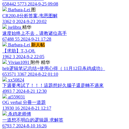
658442
5773
2024-9-25 09:08
Barbara-Lei
图
CR200-8分析答案-韦恩图解
3362
0
2024-9-23 20:02
iselibra
精华
速度始终上不去，请教诸位高手
67488
55
2024-9-21 17:28
Barbara-Lei
新人帖
【求助】T-3-Q8.
1962
3
2024-9-2 22:05
Vivian1091
附件
精华
helr逻辑笔记总结+使用心得（ 11月12日杀鸡成功）
653571
3367
2024-8-22 01:10
xx50824
下週要考試了！！！這題想好久腦子還是轉不過來
4993
7
2024-8-21 12:30
ai559031
OG verbal 分冊一道題
13930
16
2024-8-21 12:17
杀鸡老师傅
一道想不明白的逻辑题 求解答
6793
7
2024-8-10 16:26