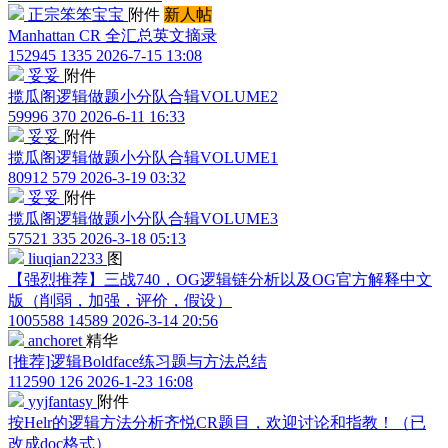
正宗笨笨宝宝
附件
新人帖
Manhattan CR 全汇总英文摘录
152945
1335
2026-7-15 13:08
妥妥
附件
揽瓜阁逻辑做题小分队合辑VOLUME2
59996
370
2026-6-11 16:33
妥妥
附件
揽瓜阁逻辑做题小分队合辑VOLUME1
80912
579
2026-3-19 03:32
妥妥
附件
揽瓜阁逻辑做题小分队合辑VOLUME3
57521
335
2026-3-18 05:13
liuqian2233
图
【强烈推荐】三战740，OG逻辑链分析以及OG官方解释中文
版（削弱，加强，评价，假设）
1005588
14589
2026-3-14 20:56
anchoret
精华
[推荐]逻辑Boldface练习题与方法总结
112590
126
2026-1-23 16:08
yyjfantasy
附件
按Helr的逻辑方法分析齐悦CR题目，欢迎讨论和指教！（已
改成doc格式）