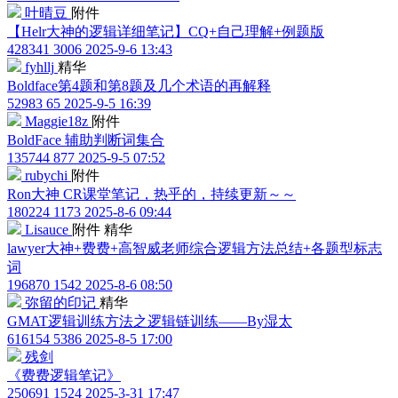
叶晴豆
附件
【Helr大神的逻辑详细笔记】CQ+自己理解+例题版
428341
3006
2025-9-6 13:43
fyhllj
精华
Boldface第4题和第8题及几个术语的再解释
52983
65
2025-9-5 16:39
Maggie18z
附件
BoldFace 辅助判断词集合
135744
877
2025-9-5 07:52
rubychi
附件
Ron大神 CR课堂笔记，热乎的，持续更新～～
180224
1173
2025-8-6 09:44
Lisauce
附件
精华
lawyer大神+费费+高智威老师综合逻辑方法总结+各题型标志
词
196870
1542
2025-8-6 08:50
弥留的印记
精华
GMAT逻辑训练方法之逻辑链训练——By湿太
616154
5386
2025-8-5 17:00
残剑
《费费逻辑笔记》
250691
1524
2025-3-31 17:47