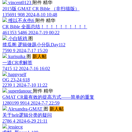
vincent0123
附件
精华
2015版 GMAT CR Bible （非扫描版）
135691
908
2024-8-10 10:48
维以不永伤6
附件
精华
CR Bible 全面总结！！！！！！！！！！
461353
5486
2024-7-19 00:22
小白斩鸡
图
揽瓜阁 逻辑做题小分队Day112
7590
9
2024-7-17 15:20
kurisuika
图
新人帖
一道CR求解答
7415
12
2024-7-16 16:02
happyself
OG 23-24 618
2239
1
2024-7-10 11:22
superdanouc
附件
精华
GMAT CR最有效的提高方式——简单的重复
1280199
9914
2024-7-7 22:59
Alexandra-GMAT
图
新人帖
关于helr逻辑分类的疑问
2786
4
2024-6-29 21:11
jessiecg