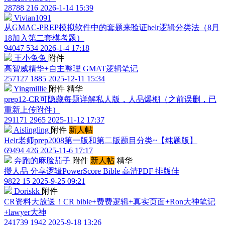
28788
216
2026-1-14 15:39
Vivian1091
从GMAC-PREP模拟软件中的套题来验证helr逻辑分类法（8月
18加入第二套模考题）
94047
534
2026-1-4 17:18
王小兔兔
附件
高智威精华+自主整理 GMAT逻辑笔记
257127
1885
2025-12-11 15:34
Yingmillie
附件
精华
prep12-CR可隐藏每题详解私人版，人品爆棚（之前误删，已
重新上传附件）
291171
2965
2025-11-12 17:37
Aislingling
附件
新人帖
Helr老师prep2008第一版和第二版题目分类~【纯题版】
69494
426
2025-11-6 17:17
奔跑的麻脸茄子
附件
新人帖
精华
攒人品 分享逻辑PowerScore Bible 高清PDF 排版佳
9822
15
2025-9-25 09:21
Doriskk
附件
CR资料大放送！CR bible+费费逻辑+真实页面+Ron大神笔记
+lawyer大神
241739
1942
2025-9-18 13:26