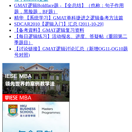
GMAT逻辑Boldface题 - 【全总结】（也称：句子作用
题，黑脸题，BF题）
精华
【系统学习】GMAT单科捷进之逻辑备考方法篇
SDCAR2010【逻辑入门】汇总 [2011-10-29]
【备考資料】GMAT逻辑复习资料
【每日逻辑练习】活动报名、进度、答疑帖（重回第二
季题目）
【讨论链接】GMAT逻辑讨论汇总（新增OG11-OG10题
号对照)