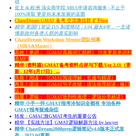
动
亚太 & 欧洲 顶尖商学院 MBA申请咨询服务 | 不止于
100%录取 更是你未来发展的蓝图
ChaseDream GMAT 备考 交流微信群 扩列ing
精华
美国F1签证 D/S 制度终结：I-94 最长4年，一文读
懂新政对各类人群的真实影响
ChaseDream Workshop Mentor团队招募
（MBA&Master）
高效！单词：《GMAT高频词汇精粹》 沙发更新单词列
表MP3
精华
[资料篇] GMAT备考资料点评与下载 Ver 2.11（更
新 - 12年1月17日） ...
急救！阅读：《GMAT阅读理解：长难句精讲》
再见！语法：《GMAT句子改错：语法推理精讲 - 修订
版》
颠覆！逻辑：《GMAT批判性推理：逻辑分类精讲》
精华
小手一抖 GMAT报考冷知识全都有 专治各种
GMAT报考疑难杂症
转发：GMAC致GMAT考生的重要公告
精华
【实战方法】GMAT逻辑解题方法 by lawyer
精华
ChaseDream2008prep逻辑笔记v4.0版本正式发
布，2023.04更新