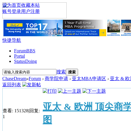
设为首页
收藏本站
账号登录
用户注册
快捷导航
Forum
BBS
Portal
Status
Doing
搜索
搜索
ChaseDream
»
Forum
›
商学院申请
›
亚太MBA申请区
›
亚太 & 欧
返回列表
亚太 & 欧洲 顶尖商
查看:
151328
|
回复:
1
图