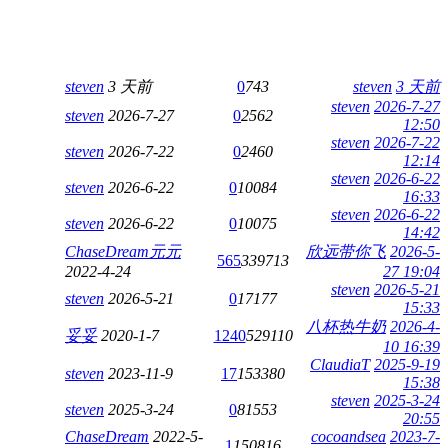
steven
3 天前
0
743
steven
3 天前
steven
2026-7-27
steven
2026-7-27
0
2562
12:50
steven
2026-7-22
steven
2026-7-22
0
2460
12:14
steven
2026-6-22
steven
2026-6-22
0
10084
16:33
steven
2026-6-22
steven
2026-6-22
0
10075
14:42
ChaseDream元元
欣远带你飞
2026-5-
565
339713
2022-4-24
27 19:04
steven
2026-5-21
steven
2026-5-21
0
17177
15:33
八杯热牛奶
2026-4-
妥妥
2020-1-7
1240
529110
10 16:39
ClaudiaT
2025-9-19
steven
2023-11-9
17
153380
15:38
steven
2025-3-24
steven
2025-3-24
0
81553
20:55
ChaseDream
2022-5-
cocoandsea
2023-7-
1
150816