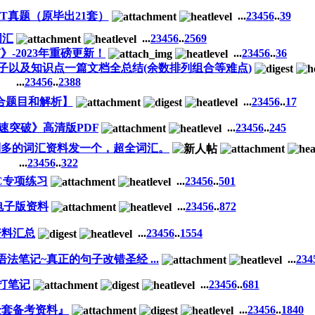
AT真题（原毕出21套）
...
2
3
4
5
6
..
39
词汇
...
2
3
4
5
6
..
2569
南》-2023年重磅更新！
...
2
3
4
5
6
..
36
子以及知识点一篇文档全总结(余数排列组合等难点)
...
2
3
4
5
6
..
2388
ns 【整合题目和解析】
...
2
3
4
5
6
..
17
速突破》高清版PDF
...
2
3
4
5
6
..
245
特别多的词汇资料发一个，超全词汇。
...
2
3
4
5
6
..
322
C专项练习
...
2
3
4
5
6
..
501
电子版资料
...
2
3
4
5
6
..
872
e资料汇总
...
2
3
4
5
6
..
1554
语法笔记~真正的句子改错圣经 ...
...
2
3
4
手打笔记
...
2
3
4
5
6
..
681
AT全套备考资料』
...
2
3
4
5
6
..
1840