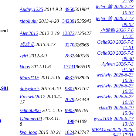
21:26
feifei_羊
2026-7-13
Audrey1225
2014-9-3
4950
501984
10:57
feifei_羊
2026-7-13
xiaoliuliu
2013-4-20
34239
1535943
09:02
小懒狗
2026-7-6
Alen2012
2012-2-19
13372
1125427
11:25
Celia920
2026-7-5
成成儿
2015-3-13
3270
326965
11:01
Celia920
2026-7-5
zylrt
2012-3-9
2832
340185
09:30
Aylwin
2026-7-3
kloos
2012-11-6
17731
965519
01:50
wellwhy
2026-6-23
MarsTOF
2011-5-16
4837
638826
10:26
wellwhy
2026-6-23
.
981
daisydoris
2013-4-19
9807
831167
10:25
Freewill2012
2013-1-
wellwhy
2026-6-23
2679
224449
17
10:18
xlxlx05
2026-6-19
selina0906
2015-5-15
9903
891191
15:34
Glimmer09
2023-11-
wyw1018
2026-6-17
0
198
44109
8
13:18
MBAGoal2026
2026-
kyo_looo
2015-10-21
1824
243747
6-11 17:31