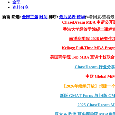
全部
资料分享
新窗
筛选:
全部主题
时间
排序:
最后发表
|
精华
作者
回复/查看
最
ChaseDream MBA 申请公开
香港大学经管学院硕士课程宣讲会 - 在
南洋商学院 2026 研究生项
Kellogg Full-Time MBA Progr
美国商学院 Top MBA 宣讲十校联合场 - 香港
ChaseDream 行业分
中欧 Global
【2026年继续开放】想建一个C
新版 GMAT Focus 与 旧版 
2025 ChaseDre
亚太 & 欧洲 顶尖商学院 MBA