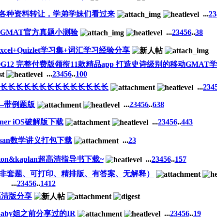
FL各种资料转让，学弟学妹们看过来
...
2
3
GMAT官方真题小测验
...
2
3
4
5
6
..
38
el+Quizlet学习集+词汇学习经验分享
T-OG12 完整付费版领衔11款精品app 打造史诗级别的移动GMAT
...
2
3
4
5
6
..
100
长长长长长长长长长长长长长长
...
2
3
4
—带例题版
...
2
3
4
5
6
..
638
iner iOS破解版下载
...
2
3
4
5
6
..
443
usan数学讲义打包下载
...
2
3
eton&kaplan超高清指导书下载~
...
2
3
4
5
6
..
157
DF（非套题、可打印、精排版、有答案、无解释）
...
2
3
4
5
6
..
1412
e高清版分享
k+Baby姐之前分享过的IR
...
2
3
4
5
6
..
19