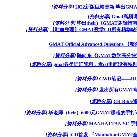
[
资料分享
]
2022新版巨幅更新 毕出GM
[
资料分享
]
Gmat高频
[
资料分享
]
毕出(helr)《GMAT逻辑指
[
资料分享
]
【吐血整理】GMAT数学CD所有精华帖
GMAT Official Advanced Questio
[
资料分享
]
陈向东《GMAT数学高分快
[
资料分享
]
gmat各类词汇资料，看cd里面没有
[
资料分享
]
GWD笔记——R
[
资料分享
]
发出所有GMAT
[
资料分享
]
CR Bibl
[
资料分享
]
毕老师（helr）6900元GMAT课程的手打
[
资料分享
]
MANHATTAN SC 
[
资料分享
]
[CD首发]『ManhattanGM