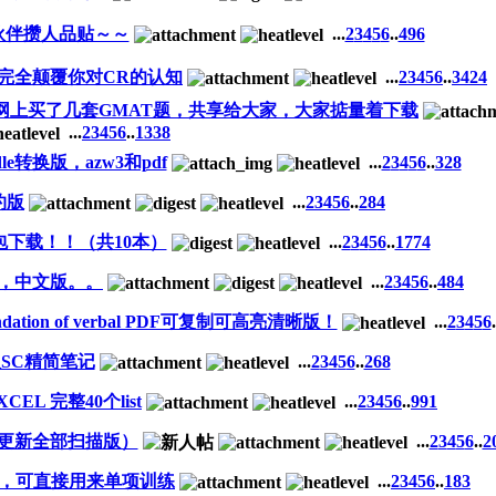
伙伴攒人品贴～～
...
2
3
4
5
6
..
496
记~完全颠覆你对CR的认知
...
2
3
4
5
6
..
3424
网上买了几套GMAT题，共享给大家，大家掂量着下载
...
2
3
4
5
6
..
1338
kindle转换版，azw3和pdf
...
2
3
4
5
6
..
328
约版
...
2
3
4
5
6
..
284
套打包下载！！（共10本）
...
2
3
4
5
6
..
1774
笔记，中文版。。
...
2
3
4
5
6
..
484
undation of verbal PDF可复制可高亮清晰版！
...
2
3
4
5
6
.
版SC精简笔记
...
2
3
4
5
6
..
268
EL 完整40个list
...
2
3
4
5
6
..
991
本！更新全部扫描版）
...
2
3
4
5
6
..
2
pdf】，可直接用来单项训练
...
2
3
4
5
6
..
183