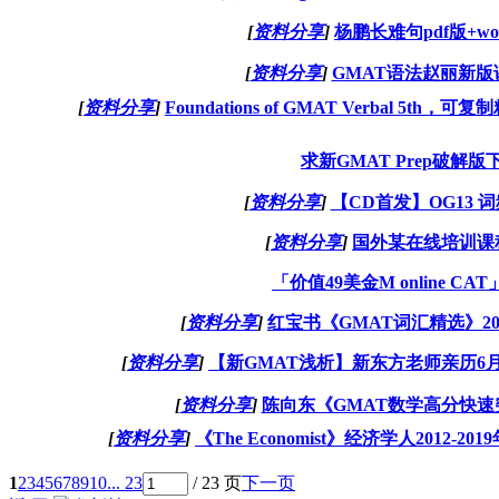
[
资料分享
]
杨鹏长难句pdf版+wo
[
资料分享
]
GMAT语法赵丽新版
[
资料分享
]
Foundations of GMAT Verbal 5th，
求新GMAT Prep破解
[
资料分享
]
【CD首发】OG13 
[
资料分享
]
国外某在线培训课程s
「价值49美金M online 
[
资料分享
]
红宝书《GMAT词汇精选》201
[
资料分享
]
【新GMAT浅析】新东方老师亲历6
[
资料分享
]
陈向东《GMAT数学高分快速
[
资料分享
]
《The Economist》经济学人2012-
1
2
3
4
5
6
7
8
9
10
... 23
/ 23 页
下一页