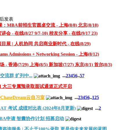
后发表
课：MBA前招生官圆桌交流 - 上海(8/8) 北京(8/18)
线(8/27 9/7-10) 校友分享 - 在线(9/17 23)
目展 | 人机协同 共启商业新时代 - 在线(8/29)
ams Admissions + Networking Session - 上海(8/12)
(7/29) 上海(8/5) 新加坡(7/27) 东京(8/1) 首尔(8/3)
享交流群 扩列中...
...
2
3
4
5
6
..
57
 MiM 大三专属预录取面试通道正式开启
haseDream云自习室
...
2
3
4
5
6
..
125
GMAT 考试 成绩对比表 (2024年8月更新)
...
2
am MBA申请 智囊协作计划 招募启动
申请咨询服务 | 不止于100%录取 更是你未来发展的蓝图