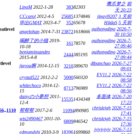
鹰爪梦之
前
LingM
2022-1-28
383
82303
天 20:23
CCcarol
2012-4-5
25685
1374846
jingyi9207
3 天前
毕出GMAT
2023-4-7
352
65678
HildaS
5 天前
guihongding
2026-7-
angelohan
2014-7-31
23872
1618666
30 10:50
喝醉了的小猫
2019-
guihongding
2026-7-
161
78570
27 09:46
10-18
benjaminsandro
guihongding
2026-7-
2444
385195
2015-4-8
27 09:44
dfpanchao
2026-7-27
jiayou啊
2014-12-15
3210
389670
09:01
EV11.2
2026-7-22
crystal522
2012-2-2
5000
560320
08:58
whitechoco
2014-12-
EV11.2
2026-7-22
8713
796989
15
08:56
daisyの小夢想
2011-
多面体
2026-7-20
15535
1434348
12-4
17:23
chrisleigh
2026-7-15
5
6
..
1110
帮帮帮
2017-2-6
11094
890985
17:41
wtx2490467
2011-10-
chrisleigh
2026-7-15
6809
846542
10
17:36
jyjyjyjyjy
2026-7-13
edmundshi
2010-3-9
18396
1699860