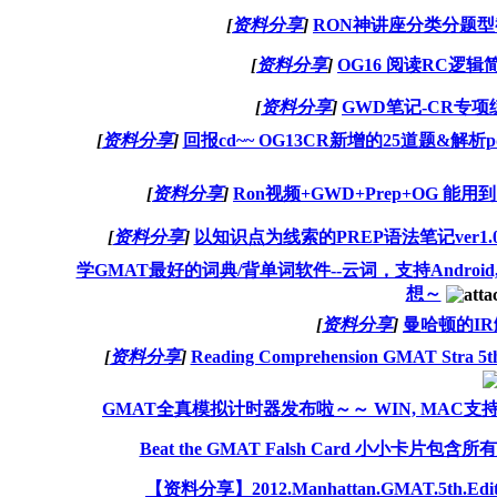
[
资料分享
]
RON神讲座分类分题
[
资料分享
]
OG16 阅读RC逻辑
[
资料分享
]
GWD笔记-CR专项
[
资料分享
]
回报cd~~ OG13CR新增的25道题&
[
资料分享
]
Ron视频+GWD+Prep+OG 
[
资料分享
]
以知识点为线索的PREP语法笔记ver1
学GMAT最好的词典/背单词软件--云词，支持Android
想～
[
资料分享
]
曼哈顿的I
[
资料分享
]
Reading Comprehension GMAT S
GMAT全真模拟计时器发布啦～～ WIN, MAC支持 更新V1
Beat the GMAT Falsh Card 小小卡片包
【资料分享】2012.Manhattan.GMAT.5th