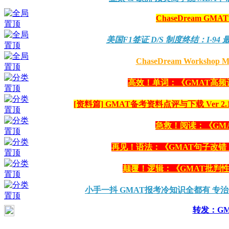
ChaseDream GM
美国F1签证 D/S 制度终结：I-
ChaseDream Worksho
高效！单词：《GMAT高频
[资料篇] GMAT备考资料点评与下载 Ver 2.11
急救！阅读：《GM
再见！语法：《GMAT句子改错：
颠覆！逻辑：《GMAT批判
小手一抖 GMAT报考冷知识全都有 专
转发：G