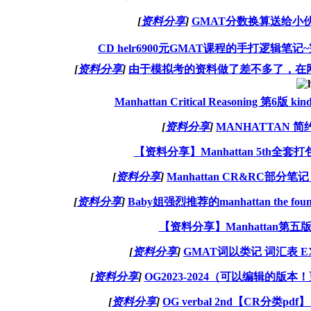
[
资料分享
]
GMAT分数换算送给小
CD helr6900元GMAT课程的手打逻辑笔
[
资料分享
]
由于模拟考的资料做了差不多了，在
Manhattan Critical Reasoning 第6版 
[
资料分享
]
MANHATTAN 简
【资料分享】Manhattan 5th全
[
资料分享
]
Manhattan CR&RC部分
[
资料分享
]
Baby姐强烈推荐的manhattan the fo
【资料分享】Manhattan第五
[
资料分享
]
GMAT词以类记 词汇表 EXC
[
资料分享
]
OG2023-2024（可以编辑的版
[
资料分享
]
OG verbal 2nd【CR分类