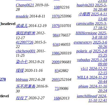
23:03
Chang0621
2019-10-
huaiyin203
2025-5-
108
92216
28
16 20:48
小瘦西
2025-4-11
msadele
2014-8-11
1970
255996
13:40
caroiscallin
2025-3-
成成儿
2014-12-19
1979
310701
17 18:52
疯狂的虾米
2012-
HHHermione
2025-
984
176657
3-8 18:10
12-17
412997726
2015-5-
evenevercry
2025-3-6
634
146055
22
20:26
chicheng001
2011-
polaris_qj
2025-2-8
1986
269319
11-25
15:25
vabadus
2025-1-24
染小七
2012-9-21
2009
196681
09:00
v1c1
2024-12-22
绥绥
2020-11-16
83
42882
12:15
WILLA
2024-11-23
270
bblruuu
2012-6-28
2693
252164
20:44
乐不思薯条
2016-9-
phiam
2024-11-16
73
39086
20:24
30
iamchillingaf
2024-
拉拉了
2020-2-27
168
62013
11-10 12:41