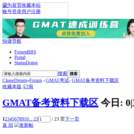
设为首页
收藏本站
账号登录
用户注册
快捷导航
Forum
BBS
Portal
Status
Doing
搜索
搜索
ChaseDream
»
Forum
›
GMAT考试
›
GMAT备考资料下载区
收藏本版
|
订阅
GMAT备考资料下载区
今日:
0
|
1
2
3
4
5
6
7
8
9
10
... 23
/ 23 页
下一页
返 回