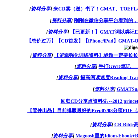
[
资料分享
]
来CD卖（送）书了！GMAT、TOE
[
资料分享
]
刚刚在微信分享平台看到的，
[
资料分享
]
【已更新！】GMAT词以类记Exc
【总价过万】【CD首发】【iPhone/iPad】GMA
[
资料分享
]
【逻辑强化训练资料】标题一定要长长
[
资料分享
]
手打GWD笔记—
[
资料分享
]
提高阅读速度Reading Tra
[
资料分享
]
GMATS
回归CD分享点资料先~~2012 princ
【管仲出品】目前排版最好的Prep07/08分项P
[
资料分享
]
CR Bibl
[
资料分享
]
Magoosh里的Idiom-Eboo