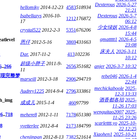
Dexterous
2026-5-27
hellomiky
2014-12-23
4583
518934
21:21
Isabellazys
2016-10-
Dexterous
2026-5-7
1212
176872
17
06:12
少女绿妖
2026-4-8
crystal522
2012-2-3
5351
676206
15:44
gmattttt1
2026-4-5
恩仔
2012-5-16
3869
431663
23:08
床夫人
2026-3-11
2
Dar.
2017-11-2
413
102236
10:12
超级小胖子
2011-9-
6
..
266
2656
351682
anjer
2026-3-7 10:32
11
，实现完整梦
rebe046
2026-1-4
marseill
2012-3-18
2906
294719
22:44
mechickaboole
2025-
Audrey1225
2014-9-4
2796
333861
12-3 13:33
酒香都各珀
2025-
成成儿
2015-1-4
460
97799
11-26 17:03
wenguitao2007
2025-
5
6
..
718
mehere8
2012-1-11
7178
651380
11-25 23:26
scarletttt.yo
2025-10-
8
yvetterlee
2012-8-4
2173
184799
22 12:25
Xiaohen1
2025-10-21
9
chenjinpan
2012-8-13
7382
521614