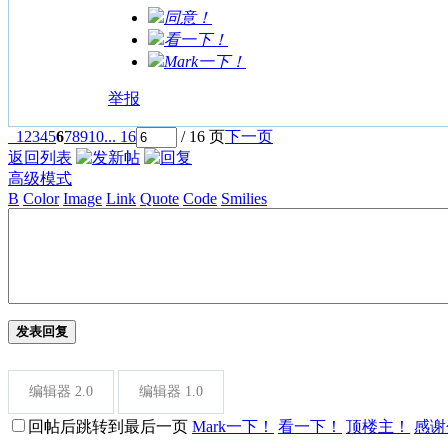
同意！
看一下！
Mark一下！
举报
1
2
3
4
5
6
7
8
9
10
... 16
/ 16 页
下一页
返回列表
高级模式
B
Color
Image
Link
Quote
Code
Smilies
发表回复
编辑器 2.0
编辑器 1.0
回帖后跳转到最后一页
Mark一下！
看一下！
顶楼主！
感谢