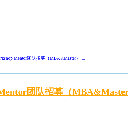
orkshop Mentor团队招募（MBA&Master） ...
op Mentor团队招募（MBA&Maste