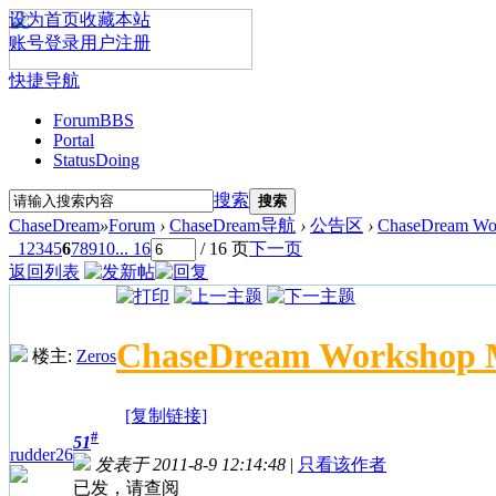
设为首页
收藏本站
账号登录
用户注册
快捷导航
Forum
BBS
Portal
Status
Doing
搜索
搜索
ChaseDream
»
Forum
›
ChaseDream导航
›
公告区
›
ChaseDream W
1
2
3
4
5
6
7
8
9
10
... 16
/ 16 页
下一页
返回列表
ChaseDream Worksh
楼主:
Zeros
[复制链接]
#
51
rudder26
发表于 2011-8-9 12:14:48
|
只看该作者
已发，请查阅