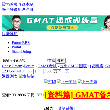
设为首页
收藏本站
账号登录
用户注册
快捷导航
Forum
BBS
Portal
Status
Doing
搜索
搜索
ChaseDream
»
Forum
›
GMAT考试
›
走出GMAT困境
›
[资料篇] GM
1
2
3
4
5
6
7
8
9
10
... 388
/ 388 页
下一页
返回列表
[资料篇] GMAT备考
查看:
3318896
|
回复:
3871
[复制链接]
[精华]