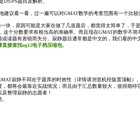
是DS/PS题目及解析。
是相当地建议看一看，过一遍可以对GMAT数学的考查范围有一个比
视的一块，原因可能是大家在做了几道题后，都觉得太简单了，于
备，这个分数要求有相当高的准确率。而且现在GMAT的数学不简单
或读题有差错而失分。寂静题目通常都是中文的，我们看的中文
请直接查找og12电子档压缩包
。
MAT寂静不同在于题库的时效性（详情请浏览机经版置顶帖）。
都将会最靠近实战情况；而且由于汇总数量较大，值得期待它能成为你
以及整理寂静的志愿者！
类。