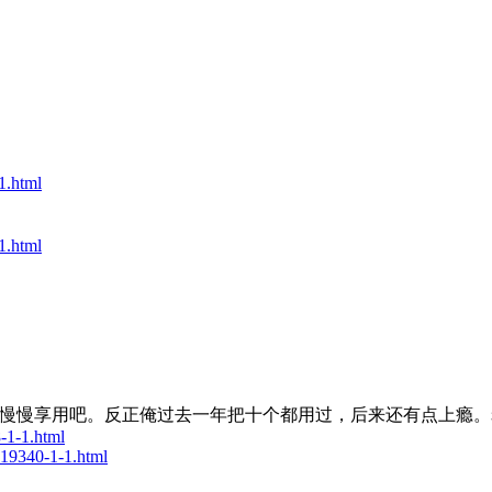
1.html
1.html
慢享用吧。反正俺过去一年把十个都用过，后来还有点上瘾。老美提供
-1-1.html
519340-1-1.html