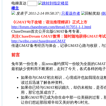
电梯直达
楼主
发表于 2011-2-14 09:58:37
|
只看该作者
|
倒
《GMAT句子改错：语法推理精讲》正式上市
http://forum.chasedream.com/thread-917051-1-1.html
ChaseDream首次公开出版GMAT备考专著。
关注ChaseDream GMAT微博：随时随地获得GMAT
http://weibo.com/chasedreamGMAT
传递GMAT备考经历与体会，记录GMAT心路与收获，与
前言
兔年第一份任务，应zeros邀约撰写一份较为全面的GMA
最初缺少资料而不断累积，走到了今天，各式各样的电子
如果你与GMAT初次相识，心境或许也如我现在
读过后迅速了解各种资料。
如果你已经与GMAT相识颇久，却仍未相知，是
用，那它也算成功了。
如果GMAT早已成为你生命中那一位美丽的过客
让你们想起那段艰辛却又美好的考G时光。