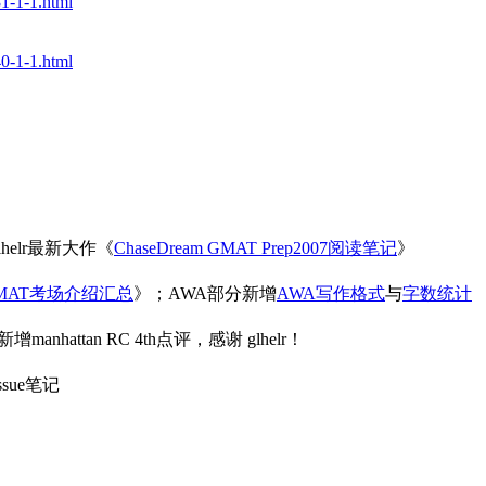
1-1-1.html
0-1-1.html
增glhelr最新大作《
ChaseDream GMAT Prep2007阅读笔记
》
MAT考场介绍汇总
》；AWA部分新增
AWA写作格式
与
字数统计
manhattan RC 4th点评，感谢 glhelr！
sue笔记