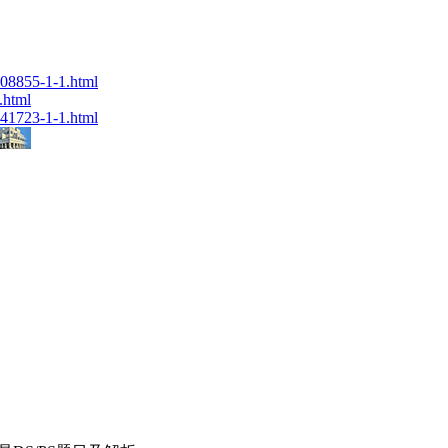
408855-1-1.html
.html
441723-1-1.html