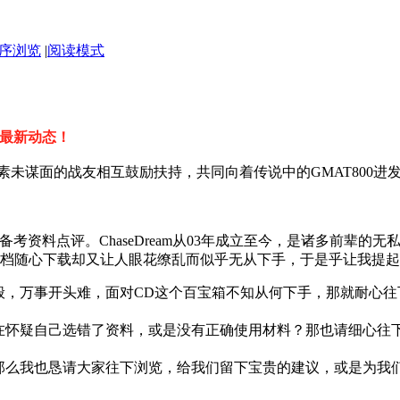
序浏览
|
阅读模式
考试最新动态！
素未谋面的战友相互鼓励扶持，共同向着传说中的GMAT800进
T备考资料点评。ChaseDream从03年成立至今，是诸多前辈
档随心下载却又让人眼花缭乱而似乎无从下手，于是乎让我提起
这般，万事开头难，面对CD这个百宝箱不知从何下手，那就耐心
否在怀疑自己选错了资料，或是没有正确使用材料？那也请细心往
，那么我也恳请大家往下浏览，给我们留下宝贵的建议，或是为我