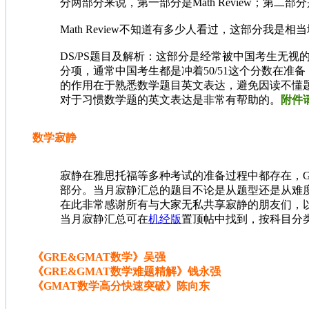
分两部分来说，第一部分是Math Review；第二部分
Math Review不知道有多少人看过，这部分我
DS/PS题目及解析：这部分是经常被中国考生无
分项，通常中国考生都是冲着50/51这个分数在准
的作用在于熟悉数学题目英文表达，避免因读不懂题
对于习惯数学题的英文表达是非常有帮助的。
附件
数学寂静
寂静在雅思托福等多种考试的准备过程中都存在，G
部分。当月寂静汇总的题目不论是从题型还是从难度，
在此非常感谢所有与大家无私共享寂静的朋友们，
当月寂静汇总可在
机经版
置顶帖中找到，按科目分
《GRE&GMAT数学》吴强
《GRE&GMAT数学难题精解》钱永强
《GMAT数学高分快速突破》陈向东