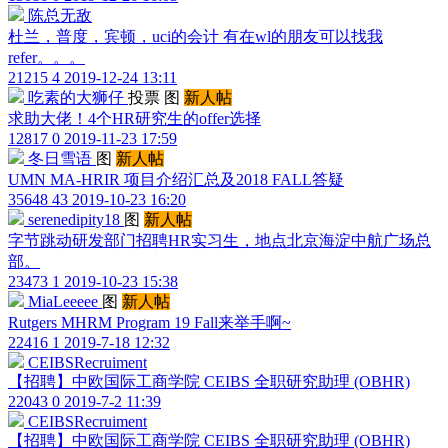
陈总无敌
杜兰，普度，宾顿，uci的会计 有在wl的朋友可以找我
refer。。。
21215
4
2019-12-24 13:11
吃素的大狮仔
投票
图
新人帖
求助大佬！4个HR研究生的offer选择
12817
0
2019-11-23 17:59
冬日雪语
图
新人帖
UMN MA-HRIR 项目介绍汇总及2018 FALL答疑
35648
43
2019-10-23 16:20
serenedipity18
图
新人帖
字节跳动研发部门招聘HR实习生，地点北京海淀中航广场总
部。
23473
1
2019-10-23 15:38
MiaLeeeee
图
新人帖
Rutgers MHRM Program 19 Fall来举手啊~
22416
1
2019-7-18 12:32
CEIBSRecruiment
【招聘】中欧国际工商学院 CEIBS 全职研究助理 (OBHR)
22043
0
2019-7-2 11:39
CEIBSRecruiment
【招聘】中欧国际工商学院 CEIBS 全职研究助理 (OBHR)