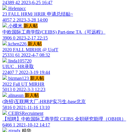
24389
42
2023-6-25 16:47
Helenpcc
23 FALL HRM/ HRIR 申请总结贴~
4057
2
2023-3-28 14:00
小棵米
新人帖
中欧国际工商学院(CEIBS) Part-time TA（可远程）
3906
0
2023-2-17 22:15
kchen226
新人帖
2020 FALL MIRHR @ UofT
25331
61
2022-4-7 08:32
linda105720
UIUC . HR录取
22407
7
2022-3-19 19:44
bizman123
新人帖
2022 Fall UT MIRHR
5013
0
2022-3-3 12:23
alinasun
新人帖
(急招)互联网大厂-HRBP实习生-base北京
5816
0
2021-11-16 13:10
CEIBSRecruiment
【招聘】中欧国际工商学院 CEIBS 全职研究助理（OBHR）
6466
1
2021-10-12 14:17
ztzndx
精华