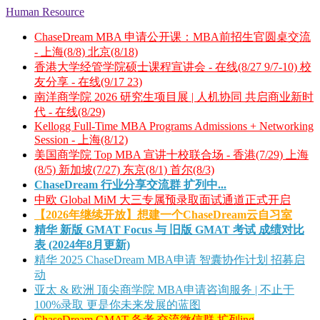
Human Resource
ChaseDream MBA 申请公开课：MBA前招生官圆桌交流
- 上海(8/8) 北京(8/18)
香港大学经管学院硕士课程宣讲会 - 在线(8/27 9/7-10) 校
友分享 - 在线(9/17 23)
南洋商学院 2026 研究生项目展 | 人机协同 共启商业新时
代 - 在线(8/29)
Kellogg Full-Time MBA Programs Admissions + Networking
Session - 上海(8/12)
美国商学院 Top MBA 宣讲十校联合场 - 香港(7/29) 上海
(8/5) 新加坡(7/27) 东京(8/1) 首尔(8/3)
ChaseDream 行业分享交流群 扩列中...
中欧 Global MiM 大三专属预录取面试通道正式开启
【2026年继续开放】想建一个ChaseDream云自习室
精华
新版 GMAT Focus 与 旧版 GMAT 考试 成绩对比
表 (2024年8月更新)
精华
2025 ChaseDream MBA申请 智囊协作计划 招募启
动
亚太 & 欧洲 顶尖商学院 MBA申请咨询服务 | 不止于
100%录取 更是你未来发展的蓝图
ChaseDream GMAT 备考 交流微信群 扩列ing