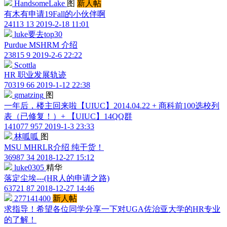
HandsomeLake
图
新人帖
有木有申请19Fall的小伙伴啊
24113
13
2019-2-18 11:01
luke要去top30
Purdue MSHRM 介绍
23815
9
2019-2-6 22:22
Scottla
HR 职业发展轨迹
70319
66
2019-1-12 22:38
gmatzing
图
一年后，楼主回来啦【UIUC】2014.04.22 + 商科前100选校列
表（已修复！）+ 【UIUC】14QQ群
141077
957
2019-1-3 23:33
林呱呱
图
MSU MHRLR介绍 纯干货！
36987
34
2018-12-27 15:12
luke0305
精华
落定尘埃---(HR人的申请之路)
63721
87
2018-12-27 14:46
277141400
新人帖
求指导！希望各位同学分享一下对UGA佐治亚大学的HR专业
的了解！