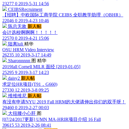
23277
0
2019-5-31 14:56
CEIBSRecruiment
【招聘】中欧国际工商学院 CEIBS 全职教学助理（OBHR）
22046
0
2019-4-23 10:46
陈总无敌
新人帖
会计选校啊啊啊！！！！！
22570
0
2019-4-21 15:06
陆离luli
精华
OSU HRM Video Interview
26235
10
2019-3-17 14:49
Sharonnnnn
图
精华
2019fall Cornell MILR 面经 [2019-01-05]
25295
9
2019-3-17 14:23
daisy2
新人帖
求定位HR项目(T91，G660)
27330
12
2019-3-8 09:25
维维维尼
新人帖
有没有申请NYU 2019 Fall HRM的大佬请伸出你们的双手呀！
29460
0
2019-2-27 00:03
大扭腰小心肝
图
[07/24/2017更新] UMN MA-HRIR项目介绍 16 Fall
39615
53
2019-2-26 08:41