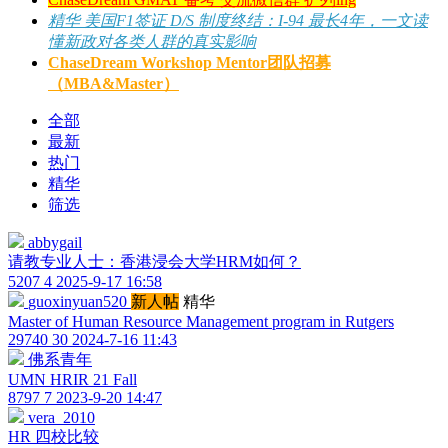
精华
美国F1签证 D/S 制度终结：I-94 最长4年，一文读
懂新政对各类人群的真实影响
ChaseDream Workshop Mentor团队招募
（MBA&Master）
全部
最新
热门
精华
筛选
abbygail
请教专业人士：香港浸会大学HRM如何？
5207
4
2025-9-17 16:58
guoxinyuan520
新人帖
精华
Master of Human Resource Management program in Rutgers
29740
30
2024-7-16 11:43
佛系青年
UMN HRIR 21 Fall
8797
7
2023-9-20 14:47
vera_2010
HR 四校比较