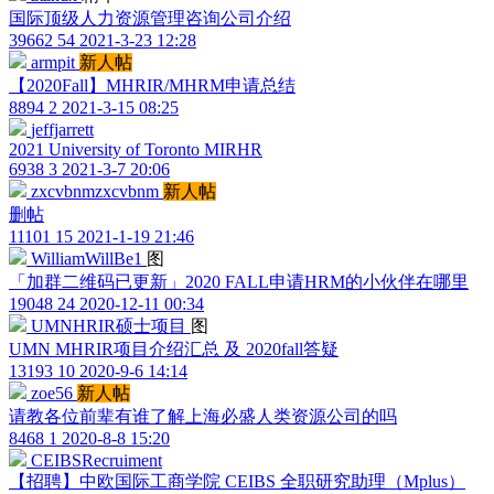
国际顶级人力资源管理咨询公司介绍
39662
54
2021-3-23 12:28
armpit
新人帖
【2020Fall】MHRIR/MHRM申请总结
8894
2
2021-3-15 08:25
jeffjarrett
2021 University of Toronto MIRHR
6938
3
2021-3-7 20:06
zxcvbnmzxcvbnm
新人帖
删帖
11101
15
2021-1-19 21:46
WilliamWillBe1
图
「加群二维码已更新」2020 FALL申请HRM的小伙伴在哪里
19048
24
2020-12-11 00:34
UMNHRIR硕士项目
图
UMN MHRIR项目介绍汇总 及 2020fall答疑
13193
10
2020-9-6 14:14
zoe56
新人帖
请教各位前辈有谁了解上海必盛人类资源公司的吗
8468
1
2020-8-8 15:20
CEIBSRecruiment
【招聘】中欧国际工商学院 CEIBS 全职研究助理（Mplus）