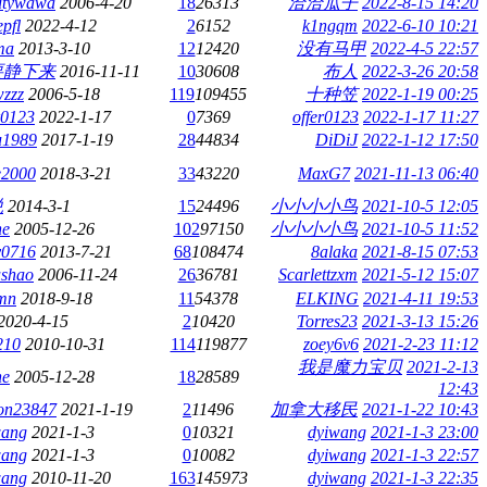
utywawa
2006-4-20
18
26313
洽洽瓜子
2022-8-15 14:20
epfl
2022-4-12
2
6152
k1ngqm
2022-6-10 10:21
ma
2013-3-10
12
12420
没有马甲
2022-4-5 22:57
要静下来
2016-11-11
10
30608
布人
2022-3-26 20:58
zzz
2006-5-18
119
109455
十种笠
2022-1-19 00:25
r0123
2022-1-17
0
7369
offer0123
2022-1-17 11:27
u1989
2017-1-19
28
44834
DiDiJ
2022-1-12 17:50
e2000
2018-3-21
33
43220
MaxG7
2021-11-13 06:40
悦
2014-3-1
15
24496
小小小小鸟
2021-10-5 12:05
he
2005-12-26
102
97150
小小小小鸟
2021-10-5 11:52
y0716
2013-7-21
68
108474
8alaka
2021-8-15 07:53
ushao
2006-11-24
26
36781
Scarlettzxm
2021-5-12 15:07
amn
2018-9-18
11
54378
ELKING
2021-4-11 19:53
2020-4-15
2
10420
Torres23
2021-3-13 15:26
210
2010-10-31
114
119877
zoey6v6
2021-2-23 11:12
我是魔力宝贝
2021-2-13
he
2005-12-28
18
28589
12:43
on23847
2021-1-19
2
11496
加拿大移民
2021-1-22 10:43
wang
2021-1-3
0
10321
dyiwang
2021-1-3 23:00
wang
2021-1-3
0
10082
dyiwang
2021-1-3 22:57
wang
2010-11-20
163
145973
dyiwang
2021-1-3 22:35