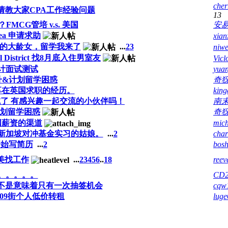
cher
请教大家CPA工作经验问题
13
MCG管培 v.s. 美国
安
emea 申请求助
xian
职的大龄女，留学我来了
...
2
3
niw
al District 找8月底入住男室友
Vicl
计面试测试
yua
升&计划留学困惑
奇
享在英国求职的经历。
king
试了 有感兴趣一起交流的小伙伴吗！
南
计划留学困惑
奇
国薪资的渠道
mic
赴新加坡对冲基金实习的姑娘。
...
2
cha
开始写简历
...
2
bos
美找工作
...
2
3
4
5
6
..
18
reev
。。。。。
CD2
 是不是意味着只有一次抽签机会
cqw
09街个人低价转租
lug