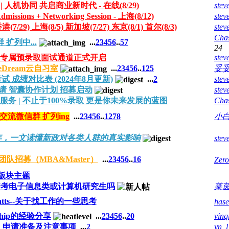
 人机协同 共启商业新时代 - 在线(8/29)
stev
dmissions + Networking Session - 上海(8/12)
stev
9) 上海(8/5) 新加坡(7/27) 东京(8/1) 首尔(8/3)
stev
Cha
 扩列中...
...
2
3
4
5
6
..
57
24
M 大三专属预录取面试通道正式开启
stev
eDream云自习室
...
2
3
4
5
6
..
125
妥
 考试 成绩对比表 (2024年8月更新)
...
2
stev
MBA申请 智囊协作计划 招募启动
stev
询服务 | 不止于100%录取 更是你未来发展的蓝图
Cha
考 交流微信群 扩列ing
...
2
3
4
5
6
..
1278
小
最长4年，一文读懂新政对各类人群的真实影响
stev
ntor团队招募（MBA&Master）
...
2
3
4
5
6
..
16
Zero
版块主题
跨考电子信息类或计算机研究生吗
莱
 Platts--关于找工作的一些思考
has
ship的经验分享
...
2
3
4
5
6
..
20
vin
】申请准备及注意事项
...
2
yn_l