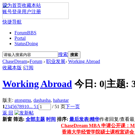
设为首页
收藏本站
账号登录
用户注册
快捷导航
Forum
BBS
Portal
Status
Doing
搜索
搜索
ChaseDream
»
Forum
›
职业发展
›
Working Abroad
收藏本版
|
订阅
Working Abroad
今日:
0
|
主题:
版主:
atongmu
,
dashasha
,
hahastar
1
2
3
4
5
6
7
8
9
10
... 51
/ 51 页
下一页
返 回
新窗
筛选:
全部主题
时间
排序:
最后发表
|
精华
作者
回复/查看
最
ChaseDream MBA 申请公开课：MB
香港大学经管学院硕士课程宣讲会 - 在线(8/