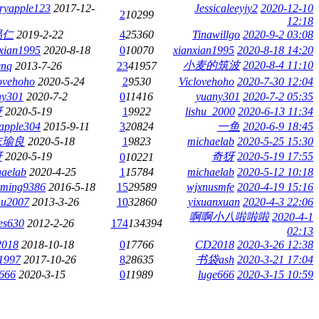
ryapple123
2017-12-
Jessicaleeyjy2
2020-12-10
2
10299
12:18
易仁
2019-2-22
4
25360
Tinawillgo
2020-9-2 03:08
xian1995
2020-8-18
0
10070
xianxian1995
2020-8-18 14:20
小麦的筑波
2020-8-4 11:10
enq
2013-7-26
23
41957
ovehoho
2020-5-24
2
9530
Viclovehoho
2020-7-30 12:04
ny301
2020-7-2
0
11416
yuany301
2020-7-2 05:35
犽
2020-5-19
1
9922
lishu_2000
2020-6-13 11:34
apple304
2015-9-11
3
20824
一鱼
2020-6-9 18:45
末瑜良
2020-5-18
1
9823
michaelab
2020-5-25 15:30
犽
2020-5-19
奇犽
2020-5-19 17:55
0
10221
haelab
2020-4-25
1
15784
michaelab
2020-5-12 10:18
rming9386
2016-5-18
15
29589
wjxnusmfe
2020-4-19 15:16
hu2007
2013-3-26
10
32860
yixuanxuan
2020-4-3 22:06
啊啊小八啦啦啦
2020-4-1
es630
2012-2-26
174
134394
02:13
018
2018-10-18
0
17766
CD2018
2020-3-26 12:38
1997
2017-10-26
8
28635
书袋ash
2020-3-21 17:04
e666
2020-3-15
0
11989
luge666
2020-3-15 10:59