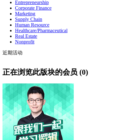
Entrepreneurship
Corporate Finance
Marketing
Supply Chain
Human Resource
Healthcare/Pharmaceutical
Real Estate
Nonprofit
近期活动
正在浏览此版块的会员 (0)