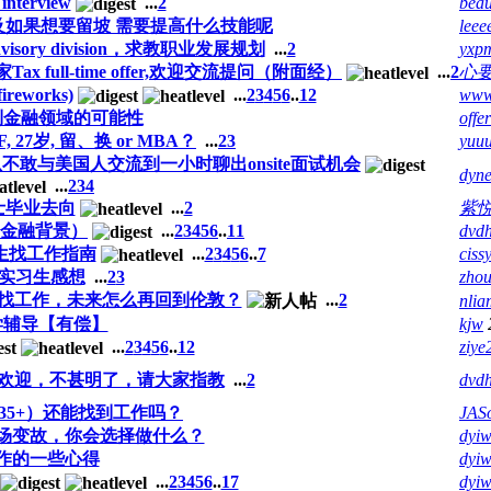
interview
...
2
bea
 以及如果想要留坡 需要提高什么技能呢
leee
ory division，求教职业发展规划
...
2
yxp
三家Tax full-time offer,欢迎交流提问（附面经）
...
2
心
eworks)
...
2
3
4
5
6
..
12
www
到金融领域的可能性
offe
, 27岁, 留、换 or MBA？
...
2
3
yuu
从不敢与美国人交流到一小时聊出onsite面试机会
dyn
...
2
3
4
硕士毕业去向
...
2
紫
（金融背景）
...
2
3
4
5
6
..
11
dvd
学生找工作指南
...
2
3
4
5
6
..
7
ciss
招实习生感想
...
2
3
zho
到找工作，未来怎么再回到伦敦？
...
2
nli
学辅导【有偿】
kjw
...
2
3
4
5
6
..
12
ziye
欢迎，不甚明了，请大家指教
...
2
dvd
35+）还能找到工作吗？
JAS
职场变故，你会选择做什么？
dyi
作的一些心得
dyi
...
2
3
4
5
6
..
17
dyi