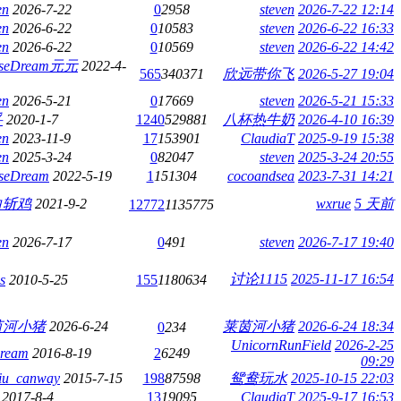
en
2026-7-22
0
2958
steven
2026-7-22 12:14
en
2026-6-22
0
10583
steven
2026-6-22 16:33
en
2026-6-22
0
10569
steven
2026-6-22 14:42
seDream元元
2022-4-
565
340371
欣远带你飞
2026-5-27 19:04
en
2026-5-21
0
17669
steven
2026-5-21 15:33
妥
2020-1-7
1240
529881
八杯热牛奶
2026-4-10 16:39
en
2023-11-9
17
153901
ClaudiaT
2025-9-19 15:38
en
2025-3-24
0
82047
steven
2025-3-24 20:55
seDream
2022-5-19
1
151304
cocoandsea
2023-7-31 14:21
白斩鸡
2021-9-2
wxrue
5 天前
12772
1135775
en
2026-7-17
0
491
steven
2026-7-17 19:40
讨论1115
2025-11-17 16:54
s
2010-5-25
155
1180634
茵河小猪
2026-6-24
莱茵河小猪
2026-6-24 18:34
0
234
UnicornRunField
2026-2-25
eream
2016-8-19
2
6249
09:29
qiu_canway
2015-7-15
198
87598
鸳鸯玩水
2025-10-15 22:03
2017-8-4
13
19095
ClaudiaT
2025-9-17 16:53