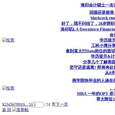
海归会计硕士一名
回国还是留美？F
blackrock 
好了，我不纠结了，28岁辞
洛杉矶LA Downtown Financi
会
学历提
工科小博分
拿到某大行Data岗位的面
学历提升&
分享几个了解美
坚守还是逃离? 即将奔
从0
商学院快毕业的人谈在
。
MBA 一年的OPT
哥大附近1
1
2
3
4
5
6
7
8
9
10
... 51
/ 51 页
下一页
返 回