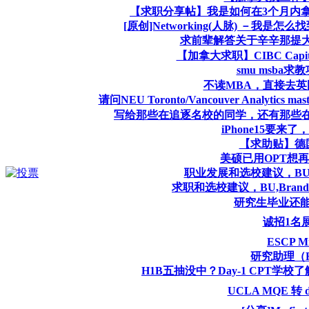
【求职分享帖】我是如何在3个月内拿到
[原创]Networking(人脉) －我是怎
求前辈解答关于辛辛那提大学
【加拿大求职】CIBC Capital Ma
smu msba
不读MBA，直接去英国做g
请问NEU Toronto/Vancouver Analytics 
写给那些在追逐名校的同学，还有那些
iPhone15要来
【求助贴】德
美硕已用OPT想
职业发展和选校建议，BU,Bra
求职和选校建议，BU,Brandei
研究生毕业还
诚招1名
ESCP
研究助理（Rese
H1B五抽没中？Day-1 CPT学校
UCLA MQE 转