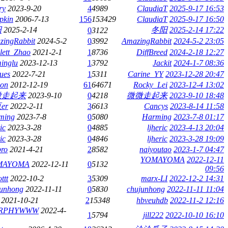
ry
2023-9-20
4
4989
ClaudiaT
2025-9-17 16:53
pkin
2006-7-13
156
153429
ClaudiaT
2025-9-17 16:50
阳
2025-2-14
冬阳
2025-2-14 17:22
0
3122
zingRabbit
2024-5-2
0
3992
AmazingRabbit
2024-5-2 23:05
lett_Zhao
2021-2-1
1
8736
DiffBreed
2024-2-18 12:27
inglu
2023-12-13
1
3792
Jackit
2024-1-7 08:36
ues
2022-7-21
1
5311
Carine_YY
2023-12-28 20:47
von
2012-12-19
61
64671
Rocky_Lei
2023-12-4 13:02
微走起来
2023-9-10
0
4218
微微走起来
2023-9-10 18:48
er
2022-2-11
3
6613
Cancys
2023-8-14 11:58
ming
2023-7-8
0
5080
Harming
2023-7-8 01:17
ic
2023-3-28
0
4885
ljheric
2023-4-13 20:04
ic
2023-3-28
0
4846
ljheric
2023-3-28 19:09
pro
2021-4-21
2
8582
naiyoutao
2023-1-7 04:47
YOMAYOMA
2022-12-11
MAYOMA
2022-12-11
0
5132
09:56
ttt
2022-10-2
3
5309
marx-LI
2022-12-2 14:31
junhong
2022-11-11
0
5830
chujunhong
2022-11-11 11:04
2021-10-21
2
15348
hbveuhdb
2022-11-2 12:16
RPHYWWW
2022-4-
1
5794
jill222
2022-10-10 16:10