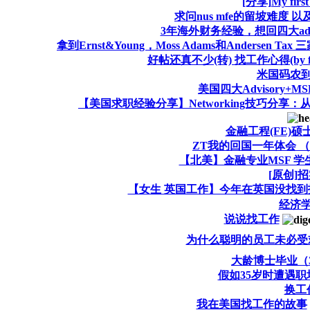
[分享]My first 
求问nus mfe的留坡难度
3年海外财务经验，想回四大advis
拿到Ernst&Young，Moss Adams和Andersen Tax 
好帖还真不少(转) 找工作心得(by fir
米国码农
美国四大Advisory+MSF
【美国求职经验分享】Networking技巧分享：
金融工程(FE)
ZT我的回国一年体会 
【北美】金融专业MSF 
[原创]
【女生 英国工作】今年在英国没找
经济
说说找工作
为什么聪明的员工未必受
大龄博士毕业（
假如35岁时遭遇
换工
我在美国找工作的故事