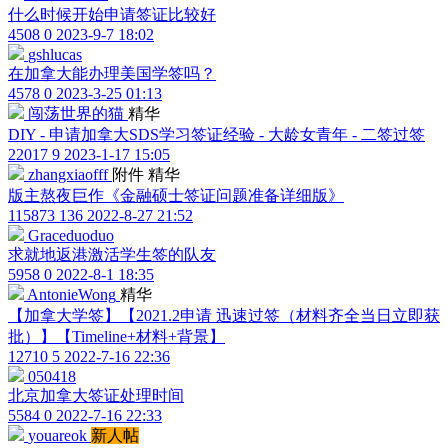
什么时候开始申请签证比较好
4508
0
2023-9-7 18:02
gshlucas
在加拿大能办理美国学签吗？
4578
0
2023-3-25 01:13
闯荡世界的猫
精华
DIY - 申请加拿大SDS学习签证经验 - 大龄女青年 - 二签过签
22017
9
2023-1-17 15:05
zhangxiaofff
附件
精华
版主熬夜巨作《金融硕士签证问题准备详细版》
115873
136
2022-8-27 21:52
Graceduoduo
求就地返港激活学生签的队友
5958
0
2022-8-1 18:35
AntonieWong
精华
【加拿大学签】【2021.2申请 迅速过签（材料齐全当日立即获
批）】【Timeline+材料+背景】
12710
5
2022-7-16 22:36
050418
北京加拿大签证处理时间
5584
0
2022-7-16 22:33
youareok
新人帖