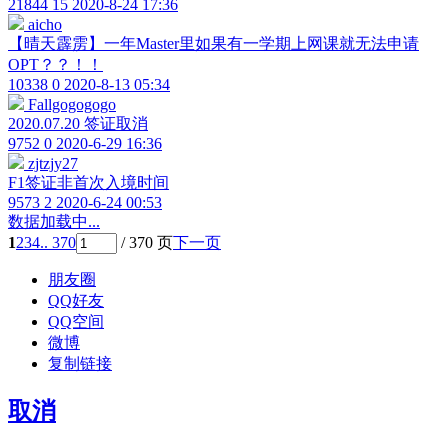
21844
15
2020-8-24 17:36
aicho
【晴天霹雳】一年Master里如果有一学期上网课就无法申请
OPT？？！！
10338
0
2020-8-13 05:34
Fallgogogogo
2020.07.20 签证取消
9752
0
2020-6-29 16:36
zjtzjy27
F1签证非首次入境时间
9573
2
2020-6-24 00:53
数据加载中...
1
2
3
4
.. 370
/ 370 页
下一页
朋友圈
QQ好友
QQ空间
微博
复制链接
取消