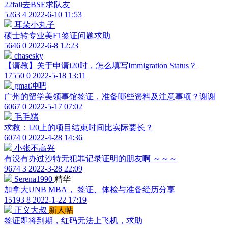
22fall去BSE求队友
5263
4
2022-6-10 11:53
耳朵小丸子
硕士转专业美F1签证问题求助
5646
0
2022-6-8 12:23
chasesky
【请教】关于申请i20时，怎么填写Immigration Status？
17550
0
2022-5-18 13:11
gmat冲吧
广州的留学美领事馆签证，准备哪些资料及注意事项？谢谢
6067
0
2022-5-17 07:02
毛毛猪
求救：I20上的项目结束时间比实际要长？
6074
0
2022-4-28 14:36
小张不高兴
有没有办过沙特无犯罪记录证明的朋友啊 ～～～
9674
3
2022-3-28 22:09
Serena1990
精华
加拿大UNB MBA， 签证、体检与准备经历分享
15193
8
2022-1-22 17:19
正义大叔
新人帖
签证即将到期，红码无法上飞机，求助