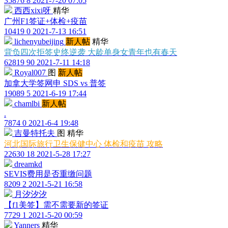
35876
8
2021-7-20 07:05
西西xixi呀
精华
广州F1签证+体检+疫苗
10419
0
2021-7-13 16:51
lichenyubeijing
新人帖
精华
背负四次拒签史终逆袭 大龄单身女青年也有春天
62819
90
2021-7-11 14:18
Royal007
图
新人帖
加拿大学签网申 SDS vs 普签
19089
5
2021-6-19 17:44
chamlbi
新人帖
.
7874
0
2021-6-4 19:48
吉曼特托夫
图
精华
河北国际旅行卫生保健中心 体检和疫苗 攻略
22630
18
2021-5-28 17:27
dreamkd
SEVIS费用是否重缴问题
8209
2
2021-5-21 16:58
月汐汐汐
【f1美签】需不需要新的签证
7729
1
2021-5-20 00:59
Yanners
精华