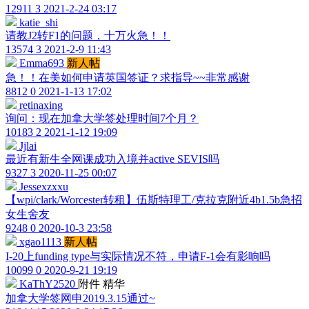
12911
3
2021-2-24 03:17
katie_shi
请教J2转F1的问题，十万火急！！
13574
3
2021-2-9 11:43
Emma693
新人帖
急！！在美如何申请英国签证？求指导~~非常感谢
8812
0
2021-1-13 17:02
retinaxing
询问：现在加拿大学签处理时间7个月？
10183
2
2021-1-12 19:09
Jjlai
最近有新生全网课成功入境并active SEVIS吗
9327
3
2020-11-25 00:07
Jessexzxxu
【wpi/clark/Worcester转租】伍斯特理工/克拉克附近4b1.5b急招
女生舍友
9248
0
2020-10-3 23:58
xgao1113
新人帖
I-20上funding type与实际情况不符，申请F-1会有影响吗
10099
0
2020-9-21 19:19
KaThY2520
附件
精华
加拿大学签网申2019.3.15通过~