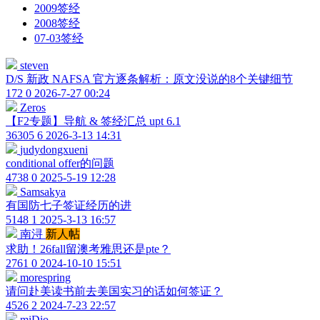
2009签经
2008签经
07-03签经
steven
D/S 新政 NAFSA 官方逐条解析：原文没说的8个关键细节
172
0
2026-7-27 00:24
Zeros
【F2专题】导航 & 签经汇总 upt 6.1
36305
6
2026-3-13 14:31
judydongxueni
conditional offer的问题
4738
0
2025-5-19 12:28
Samsakya
有国防七子签证经历的进
5148
1
2025-3-13 16:57
南浔
新人帖
求助！26fall留澳考雅思还是pte？
2761
0
2024-10-10 15:51
morespring
请问赴美读书前去美国实习的话如何签证？
4526
2
2024-7-23 22:57
miDio