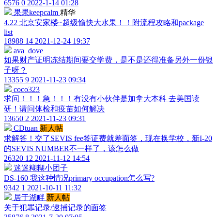
6576
0
2022-1-14 01:28
果果keepcalm
精华
4.22 北京安家楼~超级愉快大水果！！附流程攻略和package
list
18988
14
2021-12-24 19:37
ava_dove
如果财产证明冻结期间要交学费，是不是还得准备另外一份银
子呀？
13355
9
2021-11-23 09:34
coco323
求问！！！急！！！有没有小伙伴是加拿大本科 去美国读
研！请问体检和疫苗如何解决
13650
2
2021-11-23 09:31
CDtuan
新人帖
求解答！交了SEVIS fee签证费就差面签，现在换学校，新I-20
的SEVIS NUMBER不一样了，该怎么做
26320
12
2021-11-12 14:54
迷迷糊糊小团子
DS-160 我这种情况primary occupation怎么写?
9342
1
2021-10-11 11:32
居于湖畔
新人帖
关于犯罪记录/逮捕记录的面签