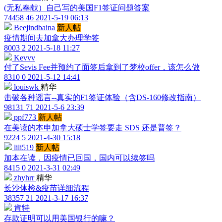
(无私奉献）自己写的美国F1签证问题答案
74458
46
2021-5-19 06:13
Beejindbaina
新人帖
疫情期间去加拿大办理学签
8003
2
2021-5-18 11:27
Kevvv
付了Sevis Fee并预约了面签后拿到了梦校offer，该怎么做
8310
0
2021-5-12 14:41
louiswk
精华
击破各种谣言--真实的F1签证体验（含DS-160修改指南）
98131
71
2021-5-6 23:39
ppf773
新人帖
在美读的本申加拿大硕士学签要走 SDS 还是普签？
9224
5
2021-4-30 15:18
lili519
新人帖
加本在读，因疫情已回国，国内可以续签吗
8415
0
2021-3-31 02:49
zhyhrr
精华
长沙体检&疫苗详细流程
38357
21
2021-3-17 16:37
肯特
存款证明可以用美国银行的嘛？