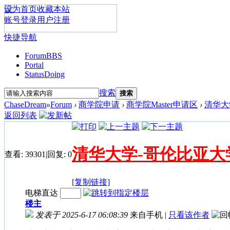
设为首页
收藏本站
账号登录
用户注册
快捷导航
Forum
BBS
Portal
Status
Doing
搜索
搜索
ChaseDream
»
Forum
›
商学院申请
›
商学院Master申请区
›
清华大
返回列表
清华大学-哥伦比亚大
查看:
39301
|
回复:
0
[复制链接]
电梯直达
楼主
发表于 2025-6-17 06:08:39
来自手机
|
只看该作者