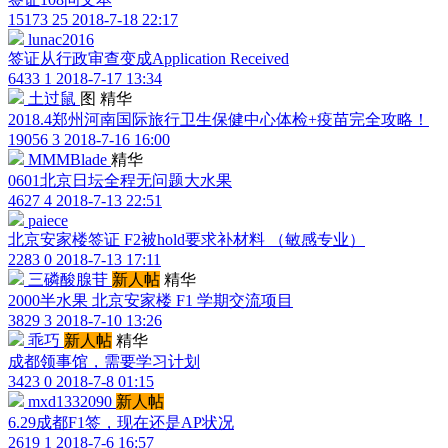
15173
25
2018-7-18 22:17
lunac2016
签证从行政审查变成Application Received
6433
1
2018-7-17 13:34
土过鼠
图
精华
2018.4郑州河南国际旅行卫生保健中心体检+疫苗完全攻略！
19056
3
2018-7-16 16:00
MMMBlade
精华
0601北京日坛全程无问题大水果
4627
4
2018-7-13 22:51
paiece
北京安家楼签证 F2被hold要求补材料 （敏感专业）
2283
0
2018-7-13 17:11
三磷酸腺苷
新人帖
精华
2000半水果 北京安家楼 F1 学期交流项目
3829
3
2018-7-10 13:26
乖巧
新人帖
精华
成都领事馆，需要学习计划
3423
0
2018-7-8 01:15
mxd1332090
新人帖
6.29成都F1签，现在还是AP状况
2619
1
2018-7-6 16:57