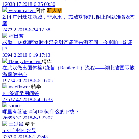
12038
17
2018-6-25 00:30
wecanmakeit
附件
新人帖
2.14 广州珠江新城，非水果， F2成功转F1, 附上问题准备&答
案
2472
2
2018-6-24 12:38
稻田君
求助：I20和面签时小部分财产证明来源不同，会影响f1签证
吗
3394
2
2018-6-19 17:13
Nancychenchen
精华
在武汉做出国体检+疫苗（Bentley U）流程——湖北省国际旅
游保健中心
19774
20
2018-6-6 16:05
mayflower
精华
F-1签证常用问答
23537
42
2018-6-4 16:33
spruce
哪里有签证50问100问什么的下载？
26695
37
2018-6-3 23:07
土过鼠
精华
5.31广州F1水果
3353
0
2018-6-1 23:48