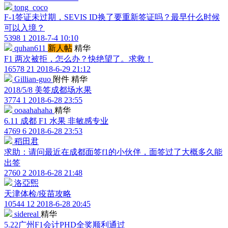
tong_coco
F-1签证未过期，SEVIS ID换了要重新签证吗？最早什么时候
可以入境？
5398
1
2018-7-4 10:10
quhan611
新人帖
精华
F1 两次被拒，怎么办？快绝望了。求救！
16578
21
2018-6-29 21:12
Gillian-guo
附件
精华
2018/5/8 美签成都场水果
3774
1
2018-6-28 23:55
ooaahahaha
精华
6.11 成都 F1 水果 非敏感专业
4769
6
2018-6-28 23:53
稻田君
求助：请问最近在成都面签f1的小伙伴，面签过了大概多久能
出签
2760
2
2018-6-28 21:48
洛亞煕
天津体检/疫苗攻略
10544
12
2018-6-28 20:45
sidereal
精华
5.22广州F1会计PHD全奖顺利通过