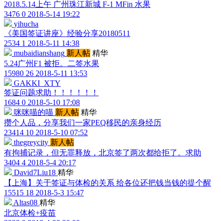
2018.5.14上午 广州珠江新城 F-1 MFin 水果
3476
0
2018-5-14 19:22
yihucha
《美国签证讲座》经验分享20180511
2534
1
2018-5-11 14:38
mubaidianshang
新人帖
精华
5.24广州F1 被拒。二签水果
15980
26
2018-5-11 13:53
GAKKI_XTY
签证问题求助！！！！！！
1684
0
2018-5-10 17:08
咪咪喵的喵
新人帖
精华
攒个人品，分享我们一家PEQ移民的亲身经历
23414
10
2018-5-10 07:52
thegreycity
新人帖
有拘捕记录，但无罪释放，北京签了两次都给拒了。求助
3404
4
2018-5-4 20:17
David7Liu18
精华
【上海】关于签证与体检的关系 给各位还把钱当钱的提个醒
15515
18
2018-5-3 15:47
Altas08
精华
北京体检+疫苗