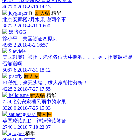
09/07 北京安家楼 首签H1B 水果
4077
0
2018-9-10 14:13
joyginger
图
新人帖
精华
北京安家楼7月水果 说两个事
3872
2
2018-8-11 10:00
黑暗GG
徐小平：美国签证四原则
4965
2
2018-8-2 16:57
Sueviele
美国F1签证被拒，跪求各位大牛赐教。。。另，拒签调档是
否靠谱啊。。。
5067
6
2018-7-31 18:12
piaofly
新人帖
F1秒拒，毫无头绪，求大家帮忙分析！
4225
2
2018-7-27 17:55
helloitsme
新人帖
精华
7.24北京安家楼风雨中的水果
3328
0
2018-7-25 15:33
shupeng0607
新人帖
英国攻读PhD，结婚陪读签证
2746
1
2018-7-18 22:37
guoguo
精华
签证108问文本