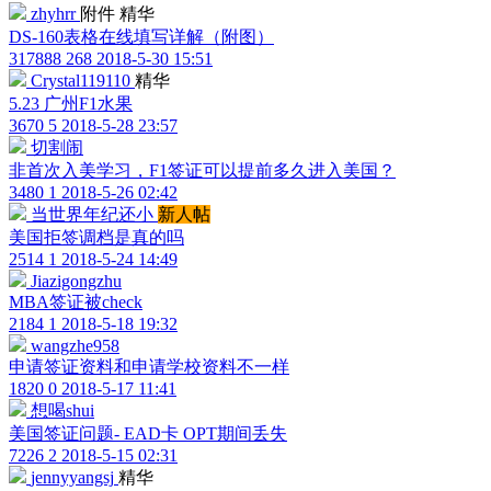
zhyhrr
附件
精华
DS-160表格在线填写详解（附图）
317888
268
2018-5-30 15:51
Crystal119110
精华
5.23 广州F1水果
3670
5
2018-5-28 23:57
切割闹
非首次入美学习，F1签证可以提前多久进入美国？
3480
1
2018-5-26 02:42
当世界年纪还小
新人帖
美国拒签调档是真的吗
2514
1
2018-5-24 14:49
Jiazigongzhu
MBA签证被check
2184
1
2018-5-18 19:32
wangzhe958
申请签证资料和申请学校资料不一样
1820
0
2018-5-17 11:41
想喝shui
美国签证问题- EAD卡 OPT期间丢失
7226
2
2018-5-15 02:31
jennyyangsj
精华