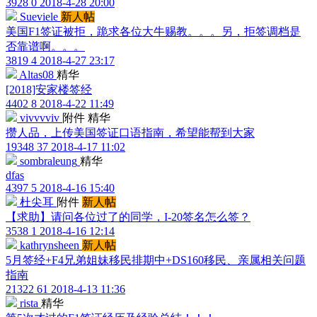
3928
0
2018-4-28 20:00
Sueviele
新人帖
美国F1签证被拒，跪求各位大牛赐教。。。另，拒签调档是
否靠谱啊。。。
3819
4
2018-4-27 23:17
Altas08
精华
[2018]安家楼签经
4402
8
2018-4-22 11:49
vivvvviv
附件
精华
攒人品，上传美国签证口语指南，希望能帮到大家
19348
37
2018-4-17 11:02
sombraleung
精华
dfas
4397
5
2018-4-16 15:40
杜尖耳
附件
新人帖
【求助】请问各位过了的同学，I-20签名怎么签？
3538
1
2018-4-16 12:14
kathrynsheen
新人帖
5月签经+F4兄弟姐妹移民排期中+DS160移民、亲属相关问题
指南
21322
61
2018-4-13 11:36
rista
精华