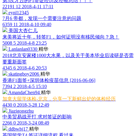
第5次才过的F1签证经历及经验总结！！！
22191
12
2018-4-11 17:11
eynl12345
7月6 帝都，发现一个需要注意的问题
6359
11
2018-4-10 09:40
美国大杏仁儿
来美将近十年，转签F1，如何证明没有移民倾向？急！
5008
5
2018-4-8 23:25
Lanlanlan0330
精华
2018北京安家楼1000大水果，以及关于美本毕业后读研是否需
要重新面签
4345
6
2018-4-6 20:53
skatingboy2006
精华
香港F1面签+深圳体检疫苗信息 [2016-06-06]
7394
2
2018-4-5 15:10
AmandaChen94
精华
加拿大留学体检-北京，分享一下新鲜出炉的体检经历
4430
0
2018-3-28 12:49
Jiazigongzhu
中美贸易战开打 求对签证的影响
2266
0
2018-3-24 08:49
ddbwhj17
精华
英国留学T4 签证详细流程 看过来