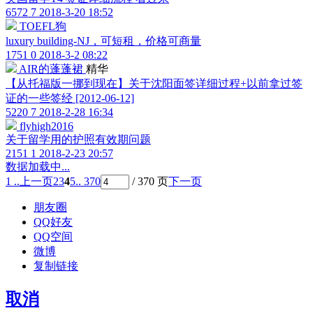
6572
7
2018-3-20 18:52
TOEFL狗
luxury building-NJ，可短租，价格可商量
1751
0
2018-3-2 08:22
AIR的蓬蓬裙
精华
【从托福版一挪到现在】关于沈阳面签详细过程+以前拿过签
证的一些签经 [2012-06-12]
5220
7
2018-2-28 16:34
flyhigh2016
关于留学用的护照有效期问题
2151
1
2018-2-23 20:57
数据加载中...
1 ..
上一页
2
3
4
5
.. 370
/ 370 页
下一页
朋友圈
QQ好友
QQ空间
微博
复制链接
取消