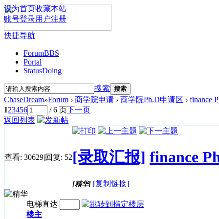
设为首页
收藏本站
账号登录
用户注册
快捷导航
Forum
BBS
Portal
Status
Doing
搜索
搜索
ChaseDream
»
Forum
›
商学院申请
›
商学院Ph.D申请区
›
financ
1
2
3
4
5
6
/ 6 页
下一页
返回列表
[录取汇报]
finance
查看:
30629
|
回复:
52
[复制链接]
[精华]
电梯直达
楼主