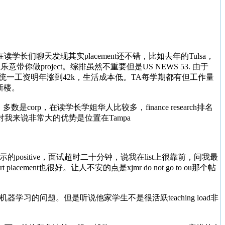
长们聊天发现其实placement还不错，比如去年的Tulsa，
带你做project。综排虽然不重要但是US NEWS 53. 由于
统一工资明年涨到42k，生活成本低。TA每学期都有但工作量
盖新楼。
是corp，在读学长学姐华人比较多，finance research排名
错。对我来说非常大的优势是位置在Tampa
ositive，面试超时二十分钟，说我在list上很靠前，问我最
ent也很好。让人不安的点是xjmr do not go to ou那个帖
的问题。但是听说他家学生不是很活跃teaching load非