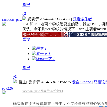
举报
#
6
发表于 2024-2-10 13:04:03
|
只看该作者
raccoon_paw
FSU和USF这两个学校硬要选的话，我选USF，项
优势。拿不到tier2学校的情况下，tier3主要看matc
回复
同意！
看一下！
Mark一下！
举报
#
7
楼主
|
发表于 2024-2-10 13:56:15
发自 iPhone
|
只看该
roy226
raccoon_paw 发表于 52分钟前
确实听在读学长说是在上升中，不过还是有些担心第五年的