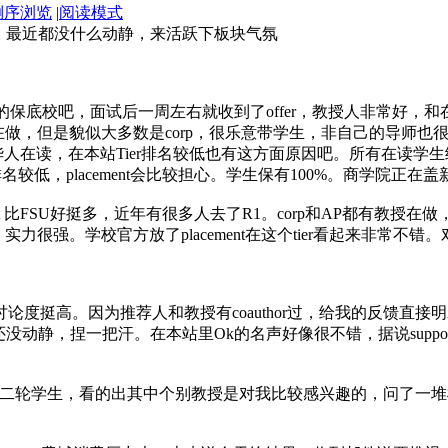
倒序浏览
|
阅读模式
！最近都没什么动静，来活跃下板块气氛
的保底校吧，面试后一周左右就收到了offer，教授人非常好，和在读学
有教授在做，但是貌似大多数是corp，很乐意带学生，非自己的导师也很乐意
人在读，在本站Tier排名较低也有这方面原因吧。所有在读学生
业排名较低，placement会比较担心。学生保有100%。商学院正在
nt 比FSU好挺多，近年有很多人去了R1。corp和AP都有教授在做，多数
 RR，实力很强。学校官方放了placement在这个tier看起来非常不
挺高。因为推荐人和教授有coauthor过，给我的反馈直接明示的p
，捏一把汗。在本站里Ok的名声好像很不错，据说support placem
轮学生，看的出其中个别教授是对我比较感兴趣的，问了一堆机器学习