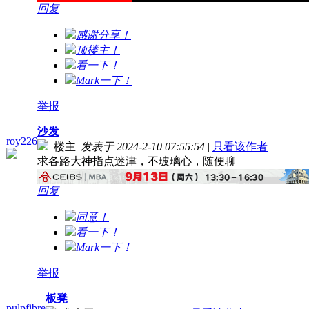
回复
感谢分享！
顶楼主！
看一下！
Mark一下！
举报
沙发
roy226
楼主
|
发表于 2024-2-10 07:55:54
|
只看该作者
求各路大神指点迷津，不玻璃心，随便聊
回复
同意！
看一下！
Mark一下！
举报
板凳
pulpfibre