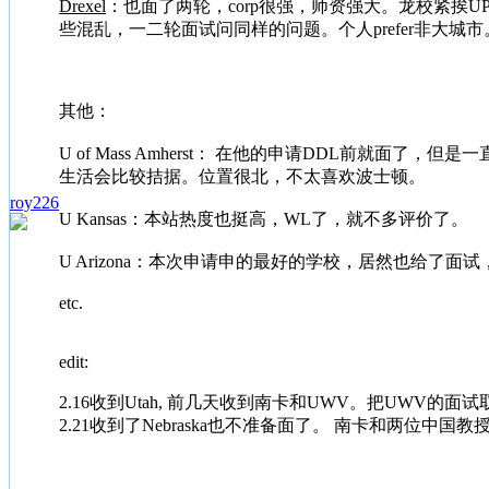
Drexel
：也面了两轮，corp很强，师资强大。龙校紧挨UPe
些混乱，一二轮面试问同样的问题。个人prefer非大城
其他：
U of Mass Amherst： 在他的申请DDL前就
生活会比较拮据。位置很北，不太喜欢波士顿。
roy226
U Kansas：本站热度也挺高，WL了，就不多评价了。
U Arizona：本次申请申的最好的学校，居然也给了
etc.
edit:
2.16收到Utah, 前几天收到南卡和UWV。把UWV的面试
2.21收到了Nebraska也不准备面了。 南卡和两位