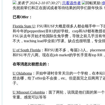
发表于 2024-2-10 07:30:27
|
只看该作者
|
先祝前辈们和正在面试或者等待结果的同学们新年快乐
已有Offer：
Florida State U
: FSU和USF大概是很多人都会顺手申一下
和今年的pepperdine(非R1的好学校。corp和AP都
FSU从去年开始才给国际生免学费，导致之前几乎没有华
不大，teaching load毕业前3节课。缺点也很明显，专
U of South Florida
：和FSU差不多，每届2-3人。placeme
和FSU半斤八两。现在在job market的学长手里有top
在等消息比较想去的：
U Oklahoma
：开始申请时非常关注的一个学校，在本站讨论度
想去哪，给了offer会不会接，etc。但是面完之后两周了还没动静
子。
U Missouri Columbia
：面了两轮，说我是他们面的第一个二
常重。感觉可以等等