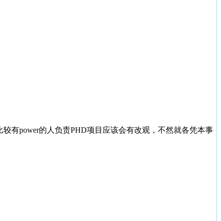
，如果有个比较有power的人负责PHD项目应该会有改观，不然就各凭本事