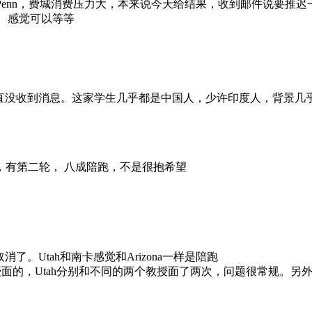
nn，费城消费压力大，本来说今天给结果，收到邮件说要推迟一下。总体印
市。感觉可以等等
面了，但是一直没收到消息。这家学生几乎都是中国人，少许印度人，背景几
面试，有第二轮， 八成陪跑，不是很抱希望
取消了。Utah和南卡感觉和Arizona一样是陪跑
中国教授面的，Utah分别和不同的两个教授面了两次，问题很常规。