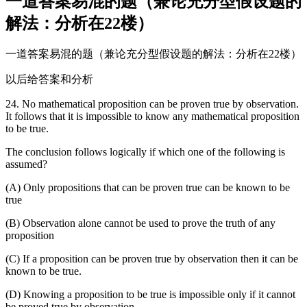
一道答案易混的题（兼论充分型假设题的
解法：分析在22楼）
一道答案易混的题（兼论充分型假设题的解法：分析在22楼）
以后给答案和分析
24. No mathematical proposition can be proven true by observation.
It follows that it is impossible to know any mathematical proposition
to be true.
The conclusion follows logically if which one of the following is
assumed?
(A) Only propositions that can be proven true can be known to be
true
(B) Observation alone cannot be used to prove the truth of any
proposition
(C) If a proposition can be proven true by observation then it can be
known to be true.
(D) Knowing a proposition to be true is impossible only if it cannot
be proved true by observation