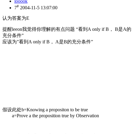
looook
#
7
2004-11-5 13:07:00
认为答案为E
提醒
leeon
我觉得你理解的有点问题
“
看到
A only if B
，
B
是
A
的
充分条件
”
应该为
”
看到
A only if B
，
A
是
B
的充分条件
”
假设此处
b=Knowing a propositon to be true
a=Prove a the proposition true by Observation