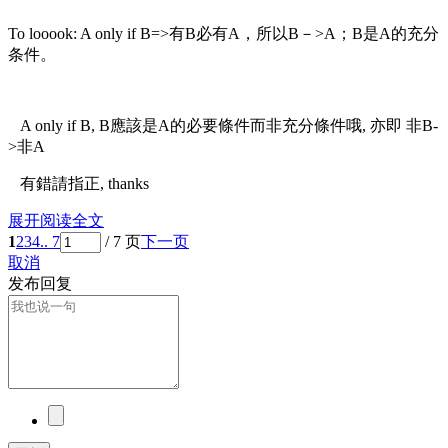
To looook: A only if B=>有B必有A，所以B－>A；B是A的充分
条件。
A only if B, B應該是A的必要條件而非充分條件哦, 亦即 非B-
>非A
有錯請指正, thanks
展开阅读全文
1
2
3
4
.. 7
/ 7 页
下一页
取消
发布回复