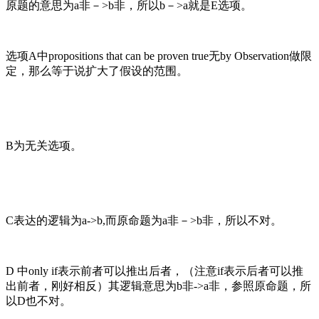
原题的意思为
a
非－
>b
非，所以
b
－
>a
就是
E
选项。
选项
A
中
propositions that can be proven true
无
by Observation
做限
定，那么等于说扩大了假设的范围。
B
为无关选项。
C
表达的逻辑为
a->b,
而原命题为
a
非－
>b
非，所以不对。
D
中
only if
表示前者可以推出后者，（注意
if
表示后者可以推
出前者，刚好相反）其逻辑意思为
b
非
->a
非，参照原命题，所
以
D
也不对。