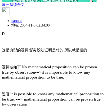
展开阅读全文
paopao
地板
2004-11-5 02:34:00
D
这是典型的逻辑错误 没法证明是对的 所以就是错的
No mathematical proposition can be proven
逻辑链如下
true by observation--->it is impossible to know any
mathematical proposition to be true.
it is possible to know any mathematical proposition to
逆否
be true. ---> mathematical proposition can be proven true
by observation