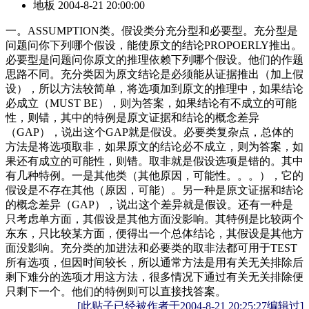
地板
2004-8-21 20:00:00
一。ASSUMPTION类。假设类分充分型和必要型。充分型是
问题问你下列哪个假设，能使原文的结论PROPOERLY推出。
必要型是问题问你原文的推理依赖下列哪个假设。他们的作题
思路不同。充分类因为原文结论是必须能从证据推出（加上假
设），所以方法较简单，将选项加到原文的推理中，如果结论
必成立（MUST BE），则为答案，如果结论有不成立的可能
性，则错，其中的特例是原文证据和结论的概念差异
（GAP），说出这个GAP就是假设。必要类复杂点，总体的
方法是将选项取非，如果原文的结论必不成立，则为答案，如
果还有成立的可能性，则错。取非就是假设选项是错的。其中
有几种特例。一是其他类（其他原因，可能性。。。），它的
假设是不存在其他（原因，可能）。另一种是原文证据和结论
的概念差异（GAP），说出这个差异就是假设。还有一种是
只考虑单方面，其假设是其他方面没影响。其特例是比较两个
东东，只比较某方面，便得出一个总体结论，其假设是其他方
面没影响。充分类的加进法和必要类的取非法都可用于TEST
所有选项，但因时间较长，所以通常方法是用有关无关排除后
剩下难分的选项才用这方法，很多情况下通过有关无关排除便
只剩下一个。他们的特例则可以直接找答案。
[此贴子已经被作者于2004-8-21 20:25:27编辑过]