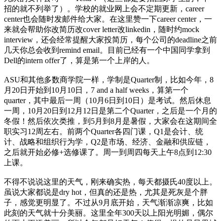
招的就不列举了）。学校的就业网上会不定期更新，career
center也会随时发邮件给大家。在这里赞一下career center，一
来就会帮助你改简历改cover letter改linkedin，随时约mock
interview，还会经常提醒大家投简历，每个公司的deadline之前
几天你总会收到remind email。目前已经有一个中国同学拿到
Dell的intern offer了，算是第一个上岸的人
。
ASU和其他多数商学院一样，学制是Quarter制，比如今年，8
月20日开始到10月10日，7 and a half weeks，算第一个
quarter，其中最后一周（10月6日到10日）是考试。然后休息
一周，10月20日到12月12日是第二个Quarter，之后是一个月的
冬假！然后依次类推，到5月到8月是暑假，大家会在这期间全
职实习12周左右。前两个Quarter各四门课，Q1是会计、统
计、战略和组织行为学，Q2是市场、经济、金融和供应链，
之后就开始必修+选修课了。周一到周四每天上午8点到12:30
上课。
不得不说说这里的天气，刚来确实热，每天都摄氏40度以上。
虽说大家都说是dry hot，但真的还是热，尤其是死灰是个胖
子，感觉更明显了。不过从9月底开始，天气渐渐凉爽，比如
此刻的天气就十分美丽。这里全年300天以上阳光明媚，偶尔