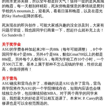
的雨水更添美丽，所以全年都是好天气！值得一提的是凤凰城
的晚霞，每一天都别样精彩，死灰傍晚最惬意的事情就是爬到
学校的A mountain上，迎着风，看着日落和晚霞，以及在霞光
的Sky Harbor起降的客机。
死灰现在的即兴创作，可能大家感兴趣的没全涉及到，大家有
问题尽管提，我也跟同学们商量一下，想起什么就补充上去！
Go Sundevils！
关于奖学金
ASU的学费各种加起来2年一共88k（每年可能调整），8个中
国同学有4个是88k，另外4个是66k，貌似Gmat700以上的都是
88k哎。另外每个人都有GA，每周为学校工作10个小时，一个
月500刀工资。基本上属于那种不怎么花钱的学校，性价比超
高，你值得拥有！
关于雷鸟
ASU确实和雷鸟合并了，准确的说是ASU合并了雷鸟，雷鸟
商学院将作为ASU的一个学院继续存在，短期内应该也会继
续独立办学，包括继续招收MBA。对于两个商学的同学来
说，我想最大的好处是可以相互选课了。本来W. P. Carey的选
修课也是可以全校范围选的。