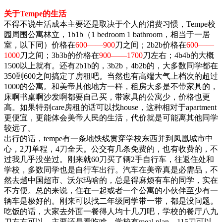
关于Tempe的生活
不得不说生活成本主要还是取决于个人的消费习惯，Tempe校
园周围公寓林立，1b1b（1 bedroom 1 bathroom，相当于一居
室，以下同）价格在
600——900
刀之间；2b2b价格在
600——
1000
刀之间；3b3b的价格在
900——1700
刀左右；4b4b的大概
1500以上就有。还有2b1b的，3b2b，4b2b的，大多数同学都在
350到600之间搞定了房租吧。当然也有高端大气上档次的超过
1000的公寓。和美帝其他地方一样，租房大多是不带家具的，
床啊书桌啊沙发啊都要自己买，带家具的公寓少，价格也更
高。如果特别care房租的话可以找house，这种相对于apartment
更便宜，更能体会美帝人民的生活，代价就是可能离其他同学
较远了
。
出行的话，tempe有一条地铁线贯穿学校东西并到凤凰城市中
心，2刀单程，4刀全天。公交有几条免费的，也有收费的，不
过我几乎没坐过。刚来就60刀买了辆2手自行车，往返住处和
学校，多数同学也是自行车出行。汽车在美帝真是必需品，不
然去趟中国超市、沃尔玛啥的，总是得麻烦有车的同学，实在
不方便。总的来说，住在一起或者一个公寓的小伙伴至少有一
辆车是极好的。刚来可以找二年级同学带一带，都是没问题。
吃饭的话，大家去外面一餐得人均十几刀吧，学校的餐厅八九
刀左右可以，主要还是看吃啥。学校有meal plan，115刀可以