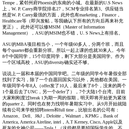
Tempe，紧邻州府Phoenix的东南的小城。在最新的U.S News
上，W. P. Carey商学院排名27，SCM专业排名第3。供应链当
然是W. P. Carey最强的方面，此外也有marketing，Finance，
Healthcare等（即兴发帖，等我确认下所有的方向后再来补充
更正）。此外还可以修MSIM（Master of Information
Management），ASU的MSIM也不错，U. S News上有排名。
ASU的MBA项目相当小，一个年级60多人，分两个班，而且
每个quarter都会重新分班。所以一起上课的也就30来人。今年
8个中国同学，15个印度同学，剩下大部分是美国同学。作为
一个区域高校，ASU的diversity确实还不够。
说说上一届和本届的中国同学吧。二年级的同学今年暑假全部
找到了实习，除了一个自愿回国实习以外，其他都在美国。一
年级同学今年8人（offer发了10人，最后来了8个，没来的两个
1个最后去了UNC，另一个defer了），7个大陆1个台湾。目前
大家刚刚度过break 1为期一周的假期，明天即将开始更为紧张
的quarter 2。同时也在努力找明年暑期实习中。从9月开始就陆
续有公司来学校招聘intern和full time，比较出名的公司有：
Amazon、Dell、J&J，Deloitte，Walmart，KPMG，Bank of
America, America Aireline, intel，A.T Kerney, Cisco, Apple以及
死灰的女神公司——Tesla！（这些都是要招国际学生的，不