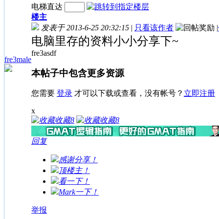
电梯直达
楼主
发表于 2013-6-25 20:32:15
|
只看该作者
|
电脑里存的资料小小分享下~
fre3asdf
fre3male
本帖子中包含更多资源
您需要
登录
才可以下载或查看，没有帐号？
立即注册
x
收藏
8
收藏
8
回复
感谢分享！
顶楼主！
看一下！
Mark一下！
举报