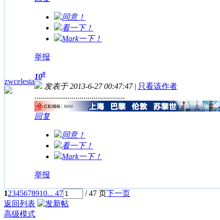
同意！
看一下！
Mark一下！
举报
#
10
zwcelesta
发表于 2013-6-27 00:47:47
|
只看该作者
..............................................
回复
同意！
看一下！
Mark一下！
举报
1
2
3
4
5
6
7
8
9
10
... 47
/ 47 页
下一页
返回列表
高级模式