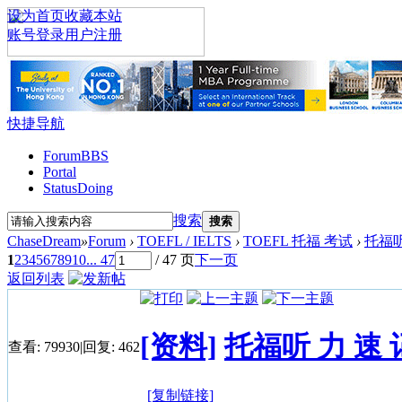
设为首页
收藏本站
账号登录
用户注册
快捷导航
Forum
BBS
Portal
Status
Doing
搜索
搜索
ChaseDream
»
Forum
›
TOEFL / IELTS
›
TOEFL 托福 考试
›
托福听
1
2
3
4
5
6
7
8
9
10
... 47
/ 47 页
下一页
返回列表
[资料]
托福听 力 速
查看:
79930
|
回复:
462
[复制链接]