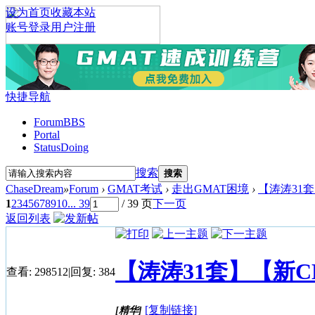
设为首页
收藏本站
账号登录
用户注册
快捷导航
Forum
BBS
Portal
Status
Doing
搜索
搜索
ChaseDream
»
Forum
›
GMAT考试
›
走出GMAT困境
›
【涛涛31套
1
2
3
4
5
6
7
8
9
10
... 39
/ 39 页
下一页
返回列表
【涛涛31套】【新
查看:
298512
|
回复:
384
[复制链接]
[精华]