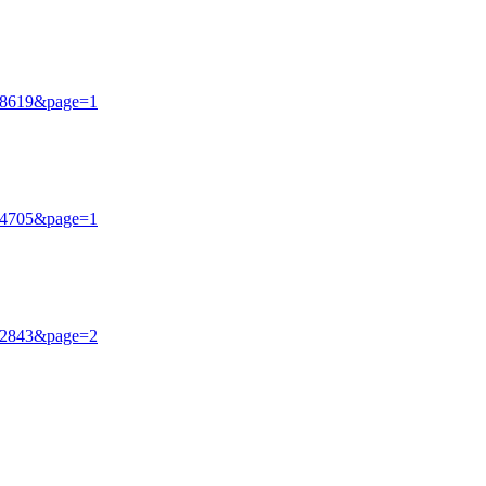
=58619&page=1
=74705&page=1
=82843&page=2