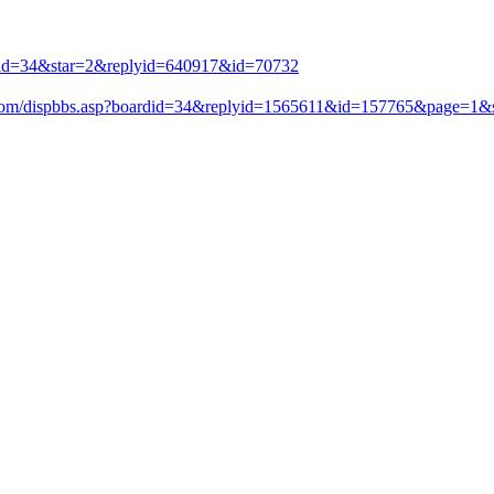
ardid=34&star=2&replyid=640917&id=70732
m.com/dispbbs.asp?boardid=34&replyid=1565611&id=157765&page=1