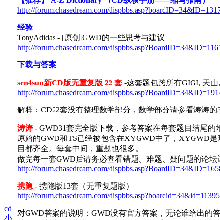
【推荐】 A-Z Dictionary （CD纵横手册——缩写指南）
http://forum.chasedream.com/dispbbs.asp?boardID=34&ID=131
经验
TonyAdidas - [原创]GWD的一些思考与建议
http://forum.chasedream.com/dispbbs.asp?BoardID=34&ID=116
下载与答案
sen4sun新CD版无重复版 22 套
-这套题包跨所有GIGI, 天
http://forum.chasedream.com/dispbbs.asp?BoardID=34&ID=191
解释：CD22套没有整理数学部分，数学部分请参看涛涛的31
涛涛
- GWD31套完全版下载，参考答案在每套题目结尾
原始的GWD和TS已经被包含在XYGWD中了，XYGWD
目都齐全。每套中间，重题也很多。
做完每一套GWD后请务必查看错题、难题、疑问题的论坛讨
http://forum.chasedream.com/dispbbs.asp?BoardID=34&ID=165
携隐
- 携隐版13套（无重复题版）
http://forum.chasedream.com/dispbbs.asp?boardid=34&id=11395
cd
对GWD答案的说明：GWD没有官方答案，无论谁给出的
小