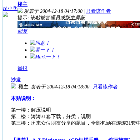
楼主
cd小兵
发表于 2004-12-18 04:17:00
|
只看该作者
提示:
该帖被管理员或版主屏蔽
回复
同意！
看一下！
Mark一下！
举报
沙发
楼主
|
发表于 2004-12-18 04:18:00
|
只看该作者
本贴说明：
第一楼：解压说明
第二楼：涛涛31套下载，分类，说明
第三楼：历来众位朋友分享的题目，全部包涵在涛涛31套