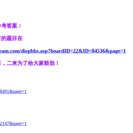
参考答案﹞
有的题目在
dream.com/dispbbs.asp?boardID=22&ID=84536&page=1
享，二来为了给大家鼓劲！
=88491&page=1
=62147&page=1