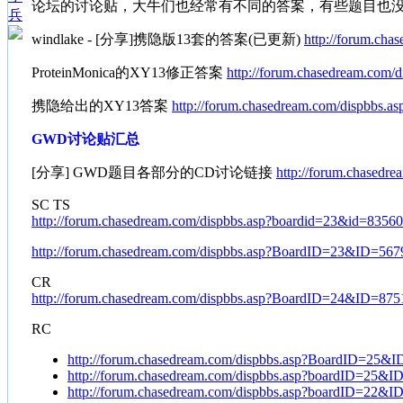
论坛的讨论贴，大牛们也经常有不同的答案，有些题目也
兵
windlake - [分享]携隐版13套的答案(已更新)
http://forum.ch
ProteinMonica的XY13修正答案
http://forum.chasedream.com
携隐给出的XY13答案
http://forum.chasedream.com/dispbbs
GWD讨论贴汇总
[分享] GWD题目各部分的CD讨论链接
http://forum.chased
SC TS
http://forum.chasedream.com/dispbbs.asp?boardid=23&id=835
http://forum.chasedream.com/dispbbs.asp?BoardID=23&ID=567
CR
http://forum.chasedream.com/dispbbs.asp?BoardID=24&ID=875
RC
http://forum.chasedream.com/dispbbs.asp?BoardID=25&
http://forum.chasedream.com/dispbbs.asp?boardID=25&I
http://forum.chasedream.com/dispbbs.asp?boardID=22&I