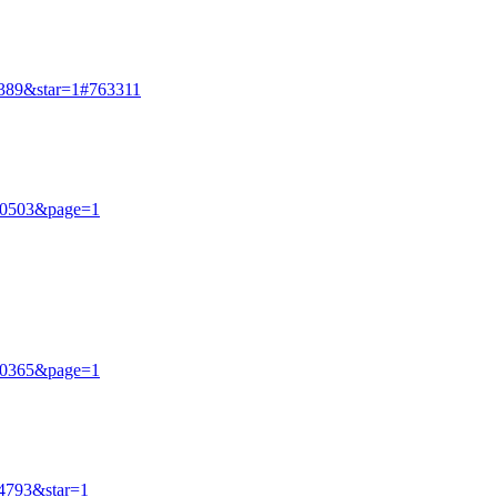
5389&star=1#763311
=90503&page=1
！
=90365&page=1
24793&star=1