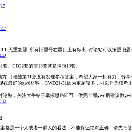
715
147
山, TT 无重复题. 所有旧题号在题目上有标出. 讨论帖可以按照旧题
442
套。CD22套的前13套就是携隐13套。
的地方 （唯独第31套没有发现参考答案，希望大家一起努力，分享
是现在最好的gwd材料，GWD21-31因为重题较多，可以作为模
论贴，关注大牛帖子掌握思路即可；做完全部gwd后建议做gw
832
9
答案都是一个人或者一群人的看法，不能保证绝对正确；请先把