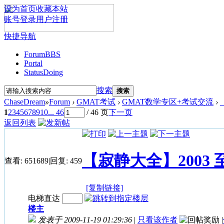
设为首页
收藏本站
账号登录
用户注册
快捷导航
Forum
BBS
Portal
Status
Doing
搜索
搜索
ChaseDream
»
Forum
›
GMAT考试
›
GMAT数学专区+考试交流
›
1
2
3
4
5
6
7
8
9
10
... 46
/ 46 页
下一页
返回列表
【寂静大全】2003
查看:
651689
|
回复:
459
[复制链接]
电梯直达
楼主
发表于 2009-11-19 01:29:36
|
只看该作者
|