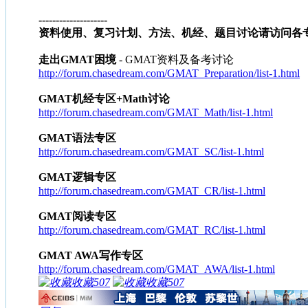
--------------------
资料使用、复习计划、方法、机经、题目讨论请访问各
走出GMAT困境
- GMAT资料及备考讨论
http://forum.chasedream.com/GMAT_Preparation/list-1.html
GMAT机经专区+Math讨论
http://forum.chasedream.com/GMAT_Math/list-1.html
GMAT语法专区
http://forum.chasedream.com/GMAT_SC/list-1.html
GMAT逻辑专区
http://forum.chasedream.com/GMAT_CR/list-1.html
GMAT阅读专区
http://forum.chasedream.com/GMAT_RC/list-1.html
GMAT AWA写作专区
http://forum.chasedream.com/GMAT_AWA/list-1.html
收藏
507
收藏
507