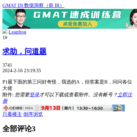
GMAT DI 数据洞察（前 IR）
Leapfrog
1#
求助，问道题
3741
2024-2-16 23:19:35
P1最下面的第三问好奇怪，我选的A，但答案是B，问问各位
大佬
附件:
您需要
登录
才可以下载或查看附件。没有帐号？
立即注
册
只看楼主
倒序浏览
全部评论
3