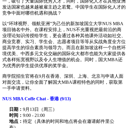
一，吸引了大量国际优秀人才，同时，国际化人才在其他亚洲
发达国家也越来越被雇主趋之若鹜。中国学生在国际化人才的
竞争中面对哪些机遇和挑战？
以“环球视野、领航亚洲”为己任的新加坡国立大学NUS MBA
项目驰名中外。在课程安排上，NUS不光重视把最前沿的商
业理论知识传授给学生，更会通过各种其他课外活动如社交、
商业竞赛、实习、学生会、志愿者项目等等从实战角度全方位
提高学生的综合素质与领导力。而且在新加坡这样一个自然环
境优美、中西多元文化交融的国际化大都市也能为大家提供各
式各样拓宽视野以及令人生增值的机会。同时，国大MBA还
为优秀的学生提供优厚的奖学金。
商学院招生官将在9月在香港、深圳、上海、北京与申请人面
对面交流，让你全面了解国大MBA课程特色的同时，获取第
一手申请资料。
NUS MBA Coffe Chat - 香港 (9/13)
日期：
9月13日（周三）
时间：
9:00 - 21:00
地点：
待定（具体的时间和地点将会在邀请邮件里公
布）