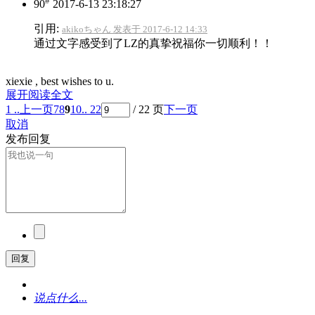
#
90
2017-6-13 23:18:27
引用:
akikoちゃん 发表于 2017-6-12 14:33
通过文字感受到了LZ的真挚祝福你一切顺利！！
xiexie , best wishes to u.
展开阅读全文
1 ..
上一页
7
8
9
10
.. 22
/ 22 页
下一页
取消
发布回复
回复
说点什么...