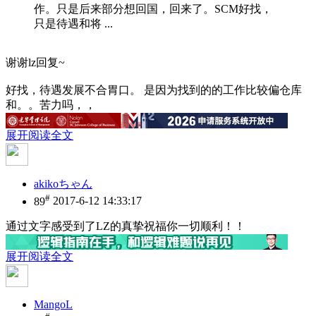
作。只是后来部分想回国，回来了。SCM好找，
只是待遇和将 ...
谢谢lz回复~
好找，待遇发展不合胃口。 是因为找到的的工作比较偏仓库
和。。苦力吗，，
展开阅读全文
akikoちゃん
#
89
2017-6-12 14:33:17
通过文字感受到了LZ的真挚
祝福你一切顺利！！
展开阅读全文
MangoL