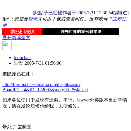
[此贴子已经被作者于2005-7-31 12:30:54编辑过]
附件:
您需要
登录
才可以下载或查看附件。没有帐号？
立即注
册
展开阅读全文
leonchan
沙发
2005-7-31 01:56:00
携隐原贴在此：
http://forum.chasedream.com/dispbbs.asp?
BoardID=24&ID=122065&replyID=&skin=0
如果各位使用中发现有遗漏、串行、lawyer分类版本更新等情
况，请在发论坛短信给我，以便修改。
晕死了 去睡觉