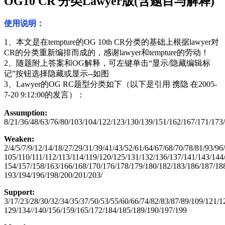
OG10 CR 分类Lawyer版(含题目与解释)
使用说明：
1、本文是在tempture的OG 10th CR分类的基础上根据lawyer对
CR的分类重新编排而成的，感谢lawyer和tempture的劳动！
2、随题附上答案和OG解释，可左键单击“显示/隐藏编辑标
记”按钮选择隐藏或显示--如图
3、Lawyer的OG RC题型分类如下（以下是引用 携隐 在2005-
7-20 9:12:00的发言）：
Assumption:
8/21/36/48/63/76/80/103/104/122/123/130/139/151/162/167/171/173
Weaken:
2/4/5/7/9/12/14/18/27/29/31/39/41/43/52/61/64/67/68/70/78/81/93/96
105/110/111/112/113/114/119/120/125/131/132/136/137/141/143/144
154/157/158/163/166/168/170/176/178/179/180/182/183/186/187/18
193/194/196/198/200/201/203/
Support:
3/17/23/28/30/32/34/35/37/50/53/55/60/66/74/82/83/87/89/109/121/1
129/134//140/156/159/165/172/184/185/189/190/197/199