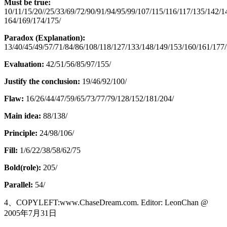
Must be true:
10/11/15/20//25/33/69/72/90/91/94/95/99/107/115/116/117/135/142/1
164/169/174/175/
Paradox (Explanation):
13/40/45/49/57/71/84/86/108/118/127/133/148/149/153/160/161/177/
Evaluation:
42/51/56/85/97/155/
Justify the conclusion:
19/46/92/100/
Flaw:
16/26/44/47/59/65/73/77/79/128/152/181/204/
Main idea:
88/138/
Principle:
24/98/106/
Fill:
1/6/22/38/58/62/75
Bold(role):
205/
Parallel:
54/
4、COPYLEFT:www.ChaseDream.com. Editor: LeonChan @
2005年7月31日