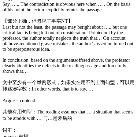
Say, ….. The contradiction is obvious here when … . On the basis
ofthis point the lecture explicitly refutes the passage.
【部分正确，但忽视了事实
NT
】
Last but not the least, the passage may beright about …., but one
critical fact is being left out of consideration. Pointedout by the
professor, the author totally neglects the truth that… On account
ofabove-mentioned grave mistakes, the author’s assertion turned out
to be apreposterous idea.
In conclusion, based on the argumentsoffered above, the professor
clearly identifies the defects in the readingpassage and forcefully
shows that…
文中至少有一个举例形式，如果实在用不到上面句型，可以用
转述凑字数：
In other words, that is to say, …
Argue = contend
其他有用句型：
The reading assumes that…, a situation that seems
to be atodds with …
与
…
是矛盾的
词汇：
premise
前提