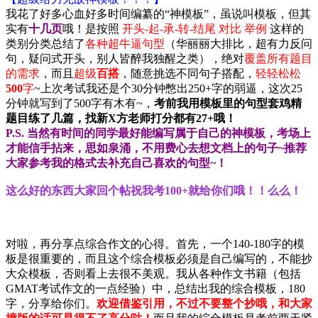
我花了好多心血好多时间编纂的“神模板”，虽说叫模板，但其
实有
十几页
哦！是按照
开头-起-承-转-结尾 对比 举例
这样的
类别分类总结了
各种超牛逼句型
（华丽丽大排比，超有力反问
句，疑问式开头，别人皆醉我独醒之类），绝对
覆盖所有题目
的需求
，而且
超级
百搭
，随意挑选不同句子搭配，
轻轻松松
500
字
~上次考试我还是个30分钟憋出250+字的弱逼，这次25
分钟就写到了500字有木有~
，
考前我用模板里的句型套鸡精
题目练了几篇，找新X方老师打分都有27+哦！
P.S. 当然有时间的同学最好能编写属于自己的神模板，考场上
才能信手拈来，思如泉涌，不用费心去想文档上的句子~推荐
大家参考我的格式去补充自己喜欢的句型~！
这么好的东西
大家回个帖祝我考100+就给你们哦！！么么！
对啦，再分享点综合作文的心得。首先，一个140-180字的模
板是很重要的，而且这个综合模板必须是自己编写的，不能抄
大众模板，否则看上去很不美观。我从各种作文书籍（包括
GMAT考试作文的一点经验）中，总结出我的综合模板，180
字，分享给你们。
欢迎借鉴引用，不过不要整个抄哦，和大家