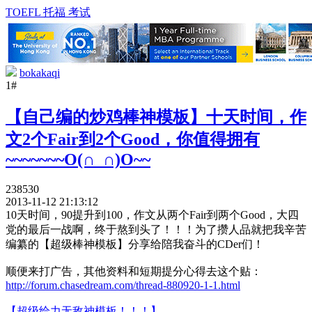
TOEFL 托福 考试
bokakaqi
1#
【自己编的炒鸡棒神模板】十天时间，作
文2个Fair到2个Good，你值得拥有
~~~~~~~O(∩_∩)O~~
238530
2013-11-12 21:13:12
10天时间，90提升到100，作文从两个Fair到两个Good，大四
党的最后一战啊，终于熬到头了！！！为了攒人品就把我辛苦
编纂的【超级棒神模板】分享给陪我奋斗的CDer们！
顺便来打广告，其他资料和短期提分心得去这个贴：
http://forum.chasedream.com/thread-880920-1-1.html
【超级给力无敌神模板！！！
】