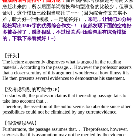
撞版的话可是得不了高分哒！
而且我的综合模板是考前两天紧
急赶出来的，所以后面单词替换和句型准备的比较少，但事实
证明，这个模板已经相当够用了~~~（因为综合作文其实不
难，听力好+个性模板，一定能答好），
来吧，让我们20分钟
轻松写出350+字的优秀综合作文~
！
（忽然发现下面的空格好
多被吞掉了，感觉很乱，不过没关系~压缩包里有综合模板
的，下载下来看就好！~）
【开头】
The lecture apparently disproves what is argued in the reading
material. According to the passage… However the professor asserts
that a closer scrutiny of this argument wouldreveal how flimsy it is.
He then presents several evidences to demonstrate his statement.
【没考虑到别的可能性
OP
】
To start with, the professor claims that thereading passage fails to
take into account that…
Therefore, the assertion of the authorseems too absolute since other
possibilities could not be eliminated by any currentevidence.
【假设错误
WA
】
Furthermore, the passage assumes that…. Theprofessor, however,
suggests that this assumption may not be merited by theevidence.