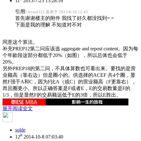
11
2013-7-23 15:28:16
引用:
lezard312 发表于 2013-6-18 12:43
首先谢谢楼主的附件 我找了好久都没找到= =
下面是我的理解 不知道对不对
同意这个算法。
补充PREP12第二问应该选 aggregate and repost content。因为每
个年龄段这部分都低于20%（如图），所以总体也会低于
20%。
另外PREP18的第二问，不具体算数也可看出来。要找的是营
业额高（靠右边）但是圈小的。供选择的ACEF 共4个圈，显
然F强于A和C，因为F比A（或C）的营业额高（F更靠右），
而且圈更小。所以正确答案是F或者E，E的交易数量是F的
1/3，但是显然F的交易额远低于E的3倍，所以E胜出。
展开阅读全文
solde
#
12
2014-10-8 07:03:40