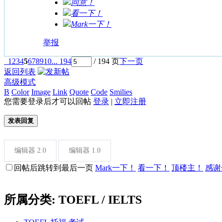
同意！
看一下！
Mark一下！
举报
1
2
3
4
5
6
7
8
9
10
... 194
/ 194 页
下一页
返回列表
高级模式
B
Color
Image
Link
Quote
Code
Smilies
您需要登录后才可以回帖
登录
|
立即注册
发表回复
编辑器 2.0
编辑器 1.0
回帖后跳转到最后一页
Mark一下！
看一下！
顶楼主！
感谢
所属分类: TOEFL / IELTS