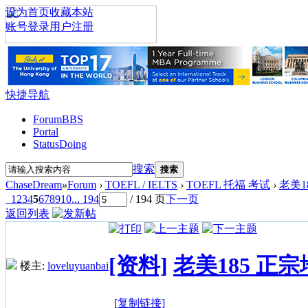
设为首页
收藏本站
账号登录
用户注册
快捷导航
Forum
BBS
Portal
Status
Doing
搜索
搜索
ChaseDream
»
Forum
›
TOEFL / IELTS
›
TOEFL 托福 考试
›
老美1
1
2
3
4
5
6
7
8
9
10
... 194
/ 194 页
下一页
返回列表
[资料]
老美185 正
楼主:
loveluyuanbai
[复制链接]