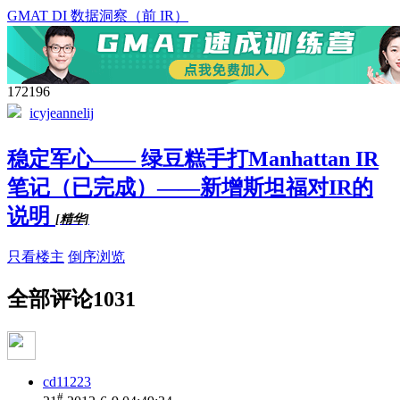
GMAT DI 数据洞察（前 IR）
172196
icyjeannelij
稳定军心—— 绿豆糕手打Manhattan IR
笔记（已完成）——新增斯坦福对IR的
说明
[精华]
只看楼主
倒序浏览
全部评论
1031
cd11223
#