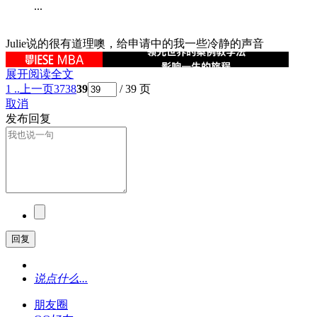
...
Julie说的很有道理噢，给申请中的我一些冷静的声音
展开阅读全文
1 ..
上一页
37
38
39
/ 39 页
取消
发布回复
回复
说点什么...
朋友圈