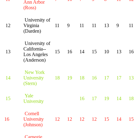
Ann Arbor
(Ross)
University of
12
Virginia
11
9
11
11
13
9
11
(Darden)
University of
California--
13
15
16
14
15
10
13
16
Los Angeles
(Anderson)
New York
14
University
18
19
18
16
17
17
13
(Stern)
Yale
15
16
17
19
14
18
University
Cornell
16
University
12
12
12
12
15
14
15
(Johnson)
Carnegie