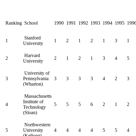
Ranking
School
1990
1991
1992
1993
1994
1995
199
Stanford
1
1
2
1
2
1
3
1
University
Harvard
2
2
1
2
1
3
4
5
University
University of
3
Pennsylvania
3
3
3
3
4
2
3
(Wharton)
Massachusetts
Institute of
4
5
5
5
6
2
1
2
Technology
(Sloan)
Northwestern
5
University
4
4
4
4
5
5
4
(Kellogg)