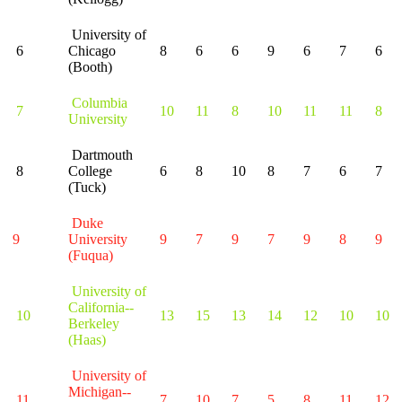
University of
6
Chicago
8
6
6
9
6
7
6
(Booth)
Columbia
7
10
11
8
10
11
11
8
University
Dartmouth
8
College
6
8
10
8
7
6
7
(Tuck)
Duke
9
University
9
7
9
7
9
8
9
(Fuqua)
University of
California--
10
13
15
13
14
12
10
10
Berkeley
(Haas)
University of
Michigan--
11
7
10
7
5
8
11
12