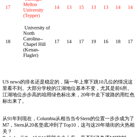
Mellon
17
14
13
15
13
13
14
14
University
(Tepper)
University of
North
Carolina--
18
17
14
17
19
16
18
17
Chapel Hill
(Kenan-
Flagler)
US news的排名还是稳定的，隔一年上窜下跳10几位的情况这
里看不到。大部分学校的江湖地位基本不变，尤其是前6所。
江湖地位步步高的咱用绿色标出来，20年中走下坡路的用红色
标出来了。
从91年到现在，Columbia从相当当今Stern的位置一步步成为了
M7，Stern从20名垫底冲到了Top10，这与这20年墙街的火热相
关？