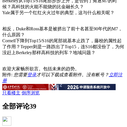
Berkeley从Top15/S16尾部步步上升，是否到了角逐M7的时
候？高科技的火能不能烧的比金融长久？
Yale属于另一个红红火火过年的典型，这与什么相关呢？
相反，Duke和Ross基本是被挤出了前十名甚至90年代的M7，
什么原因？
Cornell下降到Top15/S16的尾部就基本止跌了，藤校的属性起
了作用？Tepper则是一路跌出了Top15，连S16都没份了，为何
没赶上Berkeley那样高科技的列车？地域问题？
欢迎大家畅所欲言。包括未来的趋势。
附件:
您需要
登录
才可以下载或查看附件。没有帐号？
立即注
册
只看楼主
倒序浏览
全部评论
39