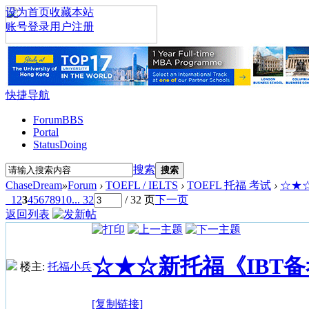
设为首页
收藏本站
账号登录
用户注册
快捷导航
Forum
BBS
Portal
Status
Doing
搜索
搜索
ChaseDream
»
Forum
›
TOEFL / IELTS
›
TOEFL 托福 考试
›
☆★☆
1
2
3
4
5
6
7
8
9
10
... 32
/ 32 页
下一页
返回列表
☆★☆新托福《IBT
楼主:
托福小兵
[复制链接]