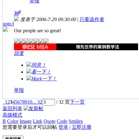
举报
#
30
发表于 2006-7-29 09:30:00
|
只看该作者
upto3
Our people are so great!
回复
同意！
看一下！
Mark一下！
举报
1
2
3
4
5
6
7
8
9
10
... 32
/ 32 页
下一页
返回列表
高级模式
B
Color
Image
Link
Quote
Code
Smilies
您需要登录后才可以回帖
登录
|
立即注册