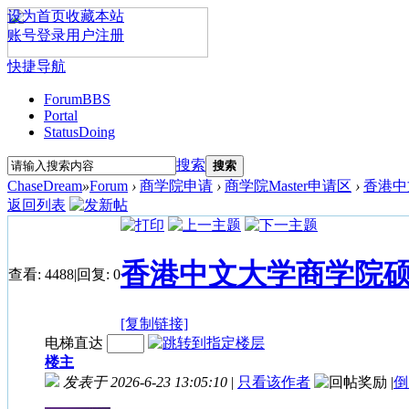
设为首页
收藏本站
账号登录
用户注册
快捷导航
Forum
BBS
Portal
Status
Doing
搜索
搜索
ChaseDream
»
Forum
›
商学院申请
›
商学院Master申请区
›
香港中文
返回列表
香港中文大学商学院硕士课程
查看:
4488
|
回复:
0
[复制链接]
电梯直达
楼主
发表于 2026-6-23 13:05:10
|
只看该作者
|
倒