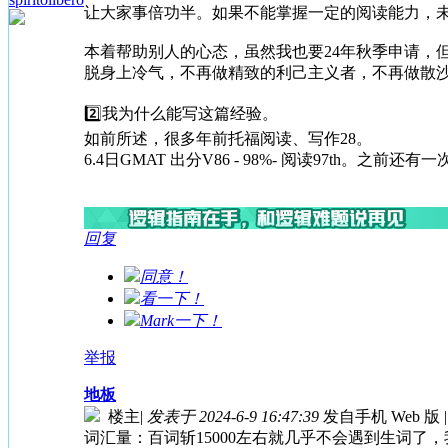
让大家事倍功半。如果不能掌握一定的阅读能力，未
本着帮助别人的心态，虽然我也要24年秋季申请，
脱身上冷气，不再做精致的利己主义者，不再做散
2️⃣我为什么能写这篇经验。
如前所述，很多年前托福阅读、写作28。
6.4日GMAT 出分V86 - 98%- 阅读97th。之前还有一
回复
同意！
看一下！
Mark一下！
举报
地板
楼主
|
发表于 2024-6-9 16:47:39
发自手机 Web 版
|
词汇量：百词斩15000左右就几乎不会遇到生词了，我