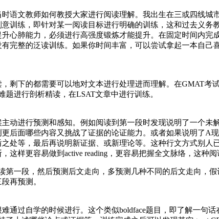
当时语文教师如何教授大家进行阅读理解。我出生在三或四线城
刻意训练，即针对某一阅读目标进行明确的训练，这和过去义务
提升心肺能力，必须进行高强度锻炼才能提升。在固定时间内完
没有完整的泛读训练。如果你时间丰富，可以尝试拿起一本自己
，剩下的都需要可以地对文本进行处理进而理解。在GMAT考
难题进行剖析精读，在LSAT文章中进行训练。
候主动进行预测和感知。例如阅读到第一段时发现说明了一个未
更后面哪些内容又挑战了证据的论证能力。或者如果说明了A现
盾之处等，最后再说明新证据、或新理论等。这种行文方式别人
样更容易做到active reading，更容易把握全文脉络，这
只读第一段，然后预测后文走向，多预测几种不同的后文走向，假
三段再预测。
通过自学的时候进行。这个类似boldface题目，即了解一句