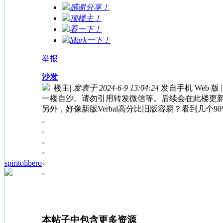
感谢分享！
顶楼主！
看一下！
Mark一下！
举报
沙发
楼主
|
发表于 2024-6-9 13:04:24
发自手机 Web 版
|
一楼自沙。请勿引用转发微信等。后续会在此楼更
另外，好像新版Verbal高分比旧版容易？看到几个90
。
。
。
。
。
spiritolibero
。
本帖子中包含更多资源