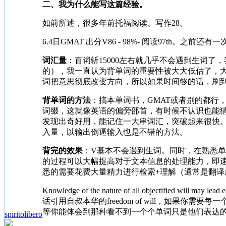
二、我为什么能写这篇经验。
如前所述，很多年前托福阅读、写作28。
6.4日GMAT 出分V86 - 98%- 阅读97th。之前还有一
词汇量
：百词斩15000左右就几乎不会遇到生词了，
的），我一直认为背单词的重要性被大大低估了，大家
词把意思彻底改变方向，所以如果时间够的话，刷到1
背单词的方法
：搞本单词书，GMAT或者别的都行，
词缀，这就像英语的偏旁部首，有时候不认识也能猜
发现出奇好用，能记住一大串词汇，突破起来很快
入量，以输出倒逼输入也是不错的方法。
背完的效果
：V基本不会遇到生词。同时，在熟悉
的过程可以大幅提高对于文本信息的处理能力，即速度
悉的需要花费大量精力进行检索+理解（通常是翻译
Knowledge of the nature of all objectified will may lead 
话引用自叔本华的freedom of will，如
等你能体会到那种看不到一个个单词只是他们表达
spiritolibero