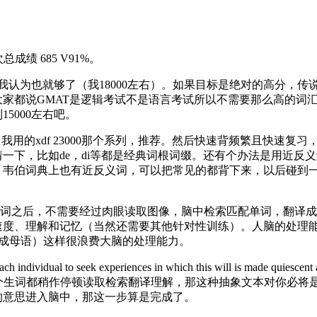
次总成绩 685 V91%。
我认为也就够了（我18000左右）。如果目标是绝对的高分，传说中的
都说GMAT是逻辑考试不是语言考试所以不需要那么高的词汇量
5000左右吧。
我用的xdf 23000那个系列，推荐。然后快速背频繁且快速
一下，比如de，di等都是经典词根词缀。还有个办法是用近反
。韦伯词典上也有近反义词，可以把常见的都背下来，以后碰到一
单词之后，不需要经过肉眼读取图像，脑中检索匹配单词，翻译
、理解和记忆（当然还需要其他针对性训练）。人脑的处理能力是非常
成母语）这样很浪费大脑的处理能力。
each individual to seek experiences in which this will is made quiescen
果你需要每一个生词都稍作停顿读取检索翻译理解，那这种抽象文本对
的意思进入脑中，那这一步算是完成了。