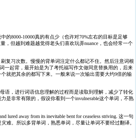
8000-10000真的有点少（也许对70%左右的目标是足够
，但越到难题越觉得老头们喜欢玩弄nuance，也会经常一个
复习，刷复习次数。慢慢的背单词注定什么都记不住。然后注意词根
义词一起背，最开始是为了考托福写作文做同意替换用的，后来
个就把其余的都写下来。一般来说一次输出需要大约9倍的输
成母语，进行词语信息理解的过程而是读取到理解，减少了转化
有限的，假设你看到一个invulnerable这个单词，不熟
t and lured away from its inevitable bent for ceaseless striving. 这一句
你必将是灾难。所以多背单词，熟悉单词，尽量让单词不要经过翻译。