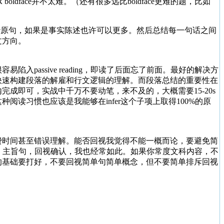
dface并不太难。（还有很多远比boldface更难的题，比如
抄原句，如果是事实陈述也许可以更多。然后总结每一句话之间
文方向。
assive reading，即读了后面忘了前面。最好的解决方
快速构建段落的解雇和行文逻辑的理解。而段落总结的重要性在
内完成即可，实战中千万不要动笔，来不及的，大概需要15-20s
读习惯也应该是我能够在infer这个子项上取得100%的原
费时间甚至错误理解。能否回视我觉得不能一概而论，要避免简
、难句、主旨句，回视确认，我也经常如此。如果你常度文科内容，不
的基础要打好，不要回视简单句简单概念，但不要简单排斥回视