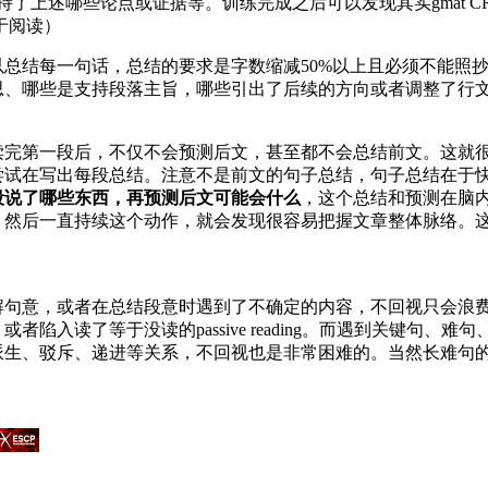
述哪些论点或证据等。训练完成之后可以发现其实gmat CR bol
度约等于阅读）
总结每一句话，总结的要求是字数缩减50%以上且必须不能照
思、哪些是支持段落主旨，哪些引出了后续的方向或者调整了行
一段后，不仅不会预测后文，甚至都不会总结前文。这就很容易陷入p
尝试在写出每段总结。注意不是前文的句子总结，句子总结在于
段说了哪些东西，再预测后文可能会什么
​，这个总结和预测在脑
后一直持续这个动作，就会发现很容易把握文章整体脉络。这种阅
解句意，或者在总结段意时遇到了不确定的内容，不回视只会浪
陷入读了等于没读的passive reading。而遇到关键句
派生、驳斥、递进等关系，不回视也是非常困难的。当然长难句