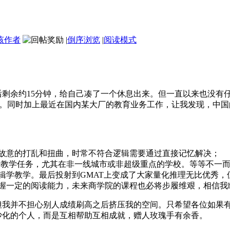
该作者
|
倒序浏览
|
阅读模式
成后剩余约15分钟，给自己凑了一个休息出来。但一直以来也没
mat。同时加上最近在国内某大厂的教育业务工作，让我发现，中
故意的打乱和扭曲，时常不符合逻辑需要通过直接记忆解决；
执行教学任务，尤其在非一线城市或非超级重点的学校。等等不一
辑学教学。最后投射到GMAT上变成了大家量化推理无比优秀
握一定的阅读能力，未来商学院的课程也必将步履维艰，相信我h
但我并不担心别人成绩刷高之后挤压我的空间。只希望各位如果
沙化的个人，而是互相帮助互相成就，赠人玫瑰手有余香。