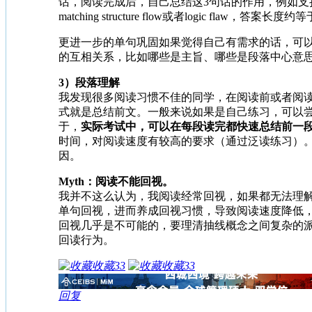
话，阅读完成后，自己总结这3句话的作用，例如支持了上
matching structure flow或者logic flaw，答案长
更进一步的单句巩固如果觉得自己有需求的话，可以
的互相关系，比如哪些是主旨、哪些是段落中心意
3）段落理解
我发现很多阅读习惯不佳的同学，在阅读前或者阅读完第
式就是总结前文。一般来说如果是自己练习，可以
于，​
实际考试中，可以在每段读完都快速总结前一
时间，对阅读速度有较高的要求（通过泛读练习）。然
因。
Myth：阅读不能回视。
我并不这么认为，我阅读经常回视，如果都无法理
单句回视，进而养成回视习惯，导致阅读速度降低，或者
回视几乎是不可能的，要理清抽线概念之间复杂的
回读行为。
收藏
33
收藏
33
回复