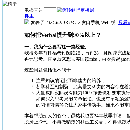
电梯直达
楼主
发表于 2024-6-9 13:03:52
发自手机 Web 版
|
只看
如何把Verbal提升到90%以上？
一、我为什么要写这一篇经验。
我很多年前托福考过阅读28，写作28，且阅读完
再无思考。直至后来想去美国读mba，再次捡起g
这些问题包括但不限于：
注重知识的记忆而非能力的培养；
各学科互相割裂，尤其是文科类的内容存在着
大量教师实际没有能力100%按照课标要求
如何深入思考只能简单记忆。也没有单独的逻
的阅读习惯等总让大家事倍功半。如果不能掌
本着帮助别人的心态，虽然我也要24年秋季申请，
脱身上冷气，不再做精致的利己主义者，不再做散