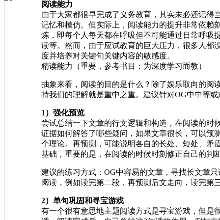
阅读能力
由于大家都很早完成了义务教育，其实未必还记得
记忆和模仿。但实际上，阅读能力的提升非常依赖
炼，即每个人每天都在呼吸但不可能通过日常呼吸
读等。然而，由于应试教育的巨大压力，很多人都
度并培养对关键句关键内容的敏感度。
精读能力（重要，参考书目：为深度学习而教）
抽象来看，阅读的目的是什么？除了娱乐取向的阅读
持我们的理解就是重中之重。建议针对OG中中等或
1）强化预览
尝试总结一下文章的行文逻辑和构造，在阅读的时
证据如何解答了哪些疑问，如果文章很长，可以预测
个理论。再预测，可能说明各自的长处、短处、矛
基础，重要的是，在阅读的时候时刻修正自己的判断，这
建议的练习方式：OG中容易的文章，寻找长文章
阅读，例如读完第二段，再预测后文走向，读完第
2）单句巩固和寻宝游戏
有一个很有意思地主题阅读方式是寻宝游戏，但是很难