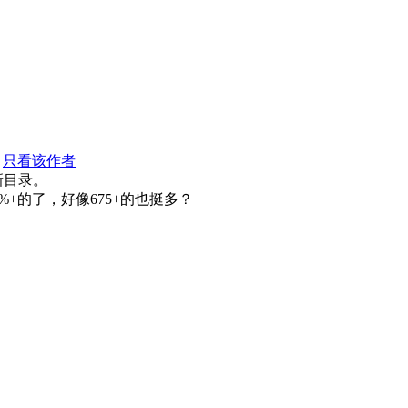
只看该作者
新目录。
%+的了，好像675+的也挺多？