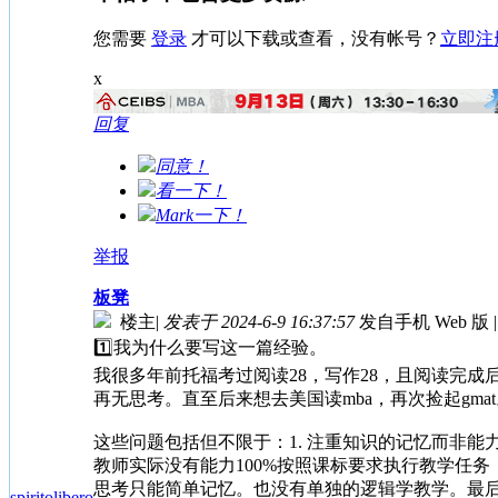
您需要
登录
才可以下载或查看，没有帐号？
立即注
x
回复
同意！
看一下！
Mark一下！
举报
板凳
楼主
|
发表于 2024-6-9 16:37:57
发自手机 Web 版
|
1️⃣我为什么要写这一篇经验。
我很多年前托福考过阅读28，写作28，且阅读完
再无思考。直至后来想去美国读mba，再次捡起g
这些问题包括但不限于：1. 注重知识的记忆而非能
教师实际没有能力100%按照课标要求执行教学任
思考只能简单记忆。也没有单独的逻辑学教学。最后
spiritolibero