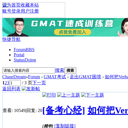
设为首页
收藏本站
账号登录
用户注册
快捷导航
Forum
BBS
Portal
Status
Doing
搜索
搜索
ChaseDream
»
Forum
›
GMAT考试
›
走出GMAT困境
›
如何把Ver
1
2
3
/ 3 页
下一页
返回列表
[备考心经]
如何把Ve
查看:
10549
|
回复:
20
[复制链接]
[精华]