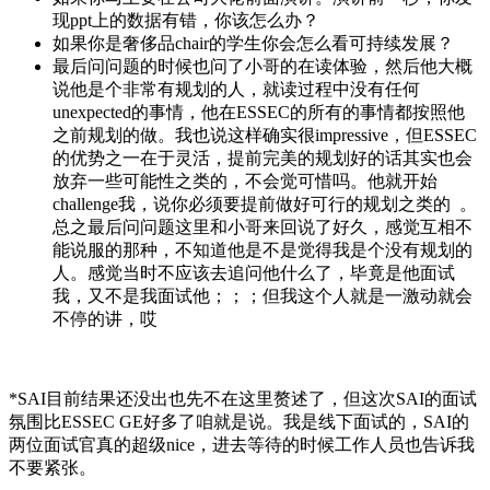
现ppt上的数据有错，你该怎么办？
如果你是奢侈品chair的学生你会怎么看可持续发展？
最后问问题的时候也问了小哥的在读体验，然后他大概
说他是个非常有规划的人，就读过程中没有任何
unexpected的事情，他在ESSEC的所有的事情都按照他
之前规划的做。我也说这样确实很impressive，但ESSEC
的优势之一在于灵活，提前完美的规划好的话其实也会
放弃一些可能性之类的，不会觉可惜吗。他就开始
challenge我，说你必须要提前做好可行的规划之类的
。
总之最后问问题这里和小哥来回说了好久，感觉互相不
能说服的那种，不知道他是不是觉得我是个没有规划的
人。感觉当时不应该去追问他什么了，毕竟是他面试
我，又不是我面试他；；；但我这个人就是一激动就会
不停的讲，哎
*SAI目前结果还没出也先不在这里赘述了，但这次SAI的面试
氛围比ESSEC GE好多了咱就是说。我是线下面试的，SAI的
两位面试官真的超级nice，进去等待的时候工作人员也告诉我
不要紧张。