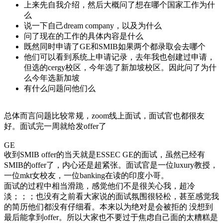
上来先自我介绍，然后大概问了想在哪个国家工作为什
么
说一下自己dream company，以及为什么
问了现在的工作的具体内容是什么
既然同时申请了GE和SMIB如果两个都录取会去哪个
他们可以看到系统上申请记录，去年我也创建过申请，
但选的cergy校区，今年选了新加坡校区。因此问了为什
么今年选新加坡
有什么问题问他们么
总体而言问题比较常规，zoom线上面试，面试官也都很友
好。面试完一周就给发offer了
GE
收到SMIB offer的当天就是ESSEC GE的面试，虽然已经有
SMIB的offer了，内心还是超紧张。面试官是一位luxury教授，
一位mkt女校友，一位banking在读的印度小哥。
面试的过程中相当滑跪，感觉他们不是很关心我，超冷
淡；；；也没有之前看大家说的面试氛围很轻松，甚至感觉我
的简历他们都没有仔细看。本来以为绝对是会被拒的
没想到
最后能拿到offer。所以大家也不要过于焦虑自己面的太糟糕是