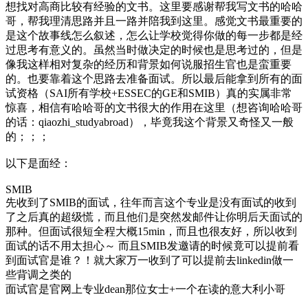
想找对高商比较有经验的文书。这里要感谢帮我写文书的哈哈
哥，帮我理清思路并且一路并陪我到这里。感觉文书最重要的
是这个故事线怎么叙述，怎么让学校觉得你做的每一步都是经
过思考有意义的。虽然当时做决定的时候也是思考过的，但是
像我这样相对复杂的经历和背景如何说服招生官也是蛮重要
的。也要靠着这个思路去准备面试。所以最后能拿到所有的面
试资格（SAI所有学校+ESSEC的GE和SMIB）真的实属非常
惊喜，相信有哈哈哥的文书很大的作用在这里（想咨询哈哈哥
的话：qiaozhi_studyabroad），毕竟我这个背景又奇怪又一般
的；；；
以下是面经：
SMIB
先收到了SMIB的面试，往年而言这个专业是没有面试的收到
了之后真的超级慌，而且他们是突然发邮件让你明后天面试的
那种。但面试很短全程大概15min，而且也很友好，所以收到
面试的话不用太担心～ 而且SMIB发邀请的时候竟可以提前看
到面试官是谁？！就大家万一收到了可以提前去linkedin做一
些背调之类的
面试官是官网上专业dean那位女士+一个在读的意大利小哥