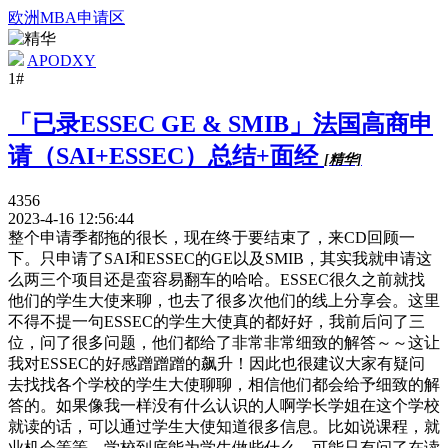
欧洲MBA申请区
APODXY
1#
「已录ESSEC GE & SMIB」法国高商申
请（SAI+ESSEC）总结+面经
[精华]
4356
2023-4-16 12:56:44
整个申请季都拖的很长，现在终于要结束了，来CD回顾一
下。只申请了SAI和ESSEC的GE以及SMIB，其实我就申请这
么两三个项目还是蛮容易翻车的哈哈。ESSEC很久之前就找
他们的学生大使来聊，也去了很多次他们的线上分享会。这里
不得不提一句ESSEC的学生大使真的都好好，我前后问了三
位，问了很多问题，他们都给了非常非常细致的解答～～这让
我对ESSEC的好感蹭蹭蹭的飙升！因此也很建议大家有疑问
去找找各个学校的学生大使聊聊，相信他们都会给予细致的解
答的。如果像我一样没有什么认识的人啊学长学姐在这个学校
就读的话，可以通过学生大使知道很多信息。比如说课程，就
业机会等等，学校到底能为学生做些什么，可能只有问了在读