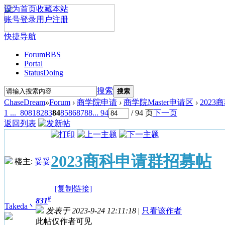
设为首页
收藏本站
账号登录
用户注册
快捷导航
Forum
BBS
Portal
Status
Doing
搜索
搜索
ChaseDream
»
Forum
›
商学院申请
›
商学院Master申请区
›
202
1 ...
80
81
82
83
84
85
86
87
88
... 94
/ 94 页
下一页
返回列表
2023商科申请群招募帖
楼主:
妥妥
[复制链接]
#
831
Takeda丶
发表于 2023-9-24 12:11:18
|
只看该作者
此帖仅作者可见