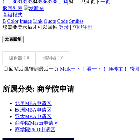
1 ...
80
81
82
83
84
85
86
87
88
... 94
/ 94 页
下一页
返回列表
高级模式
B
Color
Image
Link
Quote
Code
Smilies
您需要登录后才可以回帖
登录
|
立即注册
发表回复
编辑器 2.0
编辑器 1.0
回帖后跳转到最后一页
Mark一下！
看一下！
顶楼主！
感谢
所属分类: 商学院申请
北美MBA申请区
欧洲MBA申请区
亚太MBA申请区
商学院Master申请区
商学院Ph.D申请区