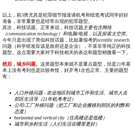
以上，前3类尤其是犯罪细节报道请机考和纸笔考试同学好好
准备，非常重要也是经常出现的犯罪题型。
其次，科技话题。正常来说，科技话题
主要包含网络
（communication technology）和电脑/电视，以及探索太空类
。
今年只是出现了类似科技话题，比如暑假考的scentific research
问题（科学研发应该是政府还是企业），不算非常纯正的科技
题型。这点需要大家对于科技相关的表达和题型稍微看一下。
然后，城乡问题。
这类题型本来就不是重点题型，但是21年基
本上没有考到也是比较奇怪，好歹考1次也正常。主要的题型
有：
人口外移问题 - 农业地区到城市工作和生活、城市人去
郊区生活等（21年机考考过）
公司/工厂外移问题（把工厂和企业搬移到郊区的利弊和
态度）
horizontal and vertical city（住高楼还是低楼）
城市和乡村生活（人们生活在哪里更好）