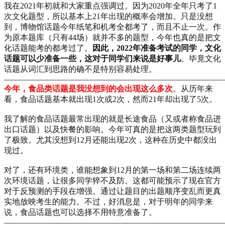
我在2021年初就和大家重点强调过。因为2020年全年只考了1
次文化题型，所以基本上21年出现的概率会增加。只是没想
到，博物馆话题今年纸笔和机考全都考了，而且不止一次。作
为原本题库（只有44场）就并不多的题型，今年也真的是把文
化话题能考的都考过了。
因此，2022年准备考试的同学，文化
话题可以少准备一些，这对于同学们来说是好事儿
。毕竟文化
话题从词汇到思路的确不是特别容易处理。
———————————————————————————
今年，食品类话题是我没想到的会出现这么多次
。从历年来
看，食品话题基本就出现1次或2次，然而21年却出现了5次。
我了解的食品话题最常出现的就是长途食品（又或者称食品进
出口话题）以及快餐的影响。今年可真的是把这两类题型玩到
了极致。尤其没想到12月还能出现2次，这种在历史中都没出
现过。
对了，还有环境类，谁能想象到12月的第一场和第二场连续两
次环境话题，让很多同学猝不及防。这都可能预示了现在官方
对于反预测的手段在增强。通过让题目的出题顺序变乱而更真
实地放映考生的能力。不过，好消息是，对于明年的同学来
说，食品话题也可以选择不用特意准备了。
———————————————————————————