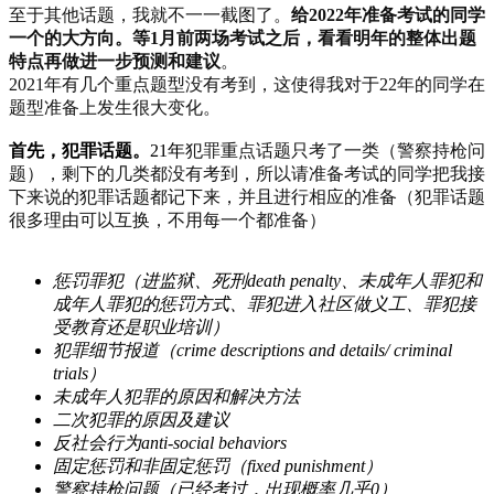
至于其他话题，我就不一一截图了。
给2022年准备考试的同学
一个的大方向。等1月前两场考试之后，看看明年的整体出题
特点再做进一步预测和建议
。
2021年有几个重点题型没有考到，这使得我对于22年的同学在
题型准备上发生很大变化。
首先，犯罪话题。
21年
犯罪重点话题只考了一类（警察持枪问
题），剩下的几类都没有考到，所以请准备考试的同学把我接
下来说的犯罪话题都记下来，并且进行相应的准备（犯罪话题
很多理由可以互换，不用每一个都准备）
惩罚罪犯（进监狱、死刑death penalty、未成年人罪犯和
成年人罪犯的惩罚方式、罪犯进入社区做义工、罪犯接
受教育还是职业培训）
犯罪细节报道（crime descriptions and details/ criminal
trials）
未成年人犯罪的原因和解决方法
二次犯罪的原因及建议
反社会行为anti-social behaviors
固定惩罚和非固定惩罚（fixed punishment）
警察持枪问题（已经考过，出现概率几乎0）