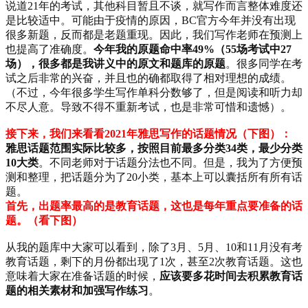
说道21年的考试，其他科目暂且不谈，就写作而言整体难度还
是比较适中。可能由于疫情的原因，BC官方今年并没有出现
很多新题，反而都是老题重现。因此，我们写作老师在预测上
也提高了准确度。
今年我的原题命中率49%（55场考试中27
场），很多都是我讲义中的原文和题库的原题
。很多同学在考
试之后非常的兴奋，并且也的确都取得了相对理想的成绩。
（不过，今年很多学生写作单科分数够了，但是阅读和听力却
不尽人意。导致不得不重新考试，也是非常可惜和遗憾）。
接下来，我们来看看2021年雅思写作的话题情况（下图）：
雅思话题范围实际比较多，按照目前最多分类34类，最少分类
10大类
。不同老师对于话题分法也不同。但是，我为了方便预
测和整理，把话题分为了20小类，基本上可以囊括所有所有话
题。
首先，出题率最高的是教育话题，这也是每年重点要准备的话
题。（看下图）
从我的题库中大家可以看到，除了3月、5月、10和11月没有考
教育话题，剩下的月份都出现了1次，甚至2次教育话题。这也
意味着大家在准备话题的时候，
应该要多花时间去积累教育话
题的相关素材和加强写作练习
。