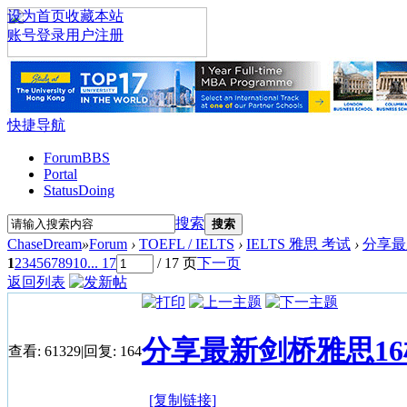
设为首页
收藏本站
账号登录
用户注册
快捷导航
Forum
BBS
Portal
Status
Doing
搜索
搜索
ChaseDream
»
Forum
›
TOEFL / IELTS
›
IELTS 雅思 考试
›
分享最
1
2
3
4
5
6
7
8
9
10
... 17
/ 17 页
下一页
返回列表
分享最新剑桥雅思1
查看:
61329
|
回复:
164
[复制链接]