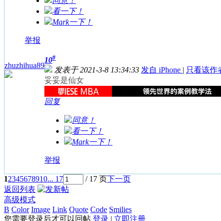
同意！
看一下！
Mark一下！
举报
#
10
zhuzhihua89
发表于 2021-3-8 13:34:33
发自 iPhone
|
只看该作
妥妥是仙女
回复
同意！
看一下！
Mark一下！
举报
1
2
3
4
5
6
7
8
9
10
... 17
/ 17 页
下一页
返回列表
高级模式
B
Color
Image
Link
Quote
Code
Smilies
您需要登录后才可以回帖
登录
|
立即注册