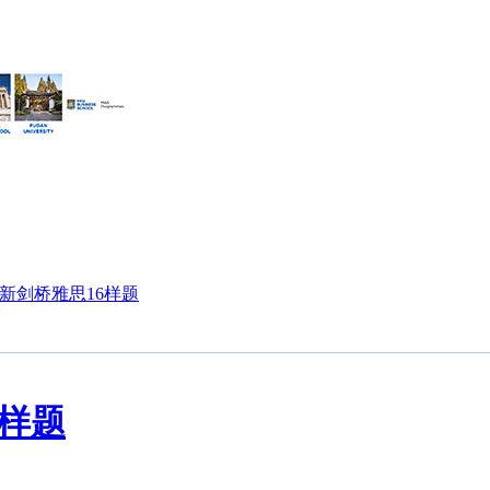
新剑桥雅思16样题
6样题