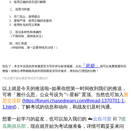
3、使用正确的语言进行解释
二、连贯与衔接
1、开门见山，表明观点
2、逻辑严谨，使用正确的连接词
3、使用恰当的同义替换
三、语法多样性和准确性
（下期待续，请持续关注）
四、词汇资源
（待续待续，请一定要持续关注哇！）
「此处」
别忘了，本文中涉及的所有雅思官方写作评分标准视频，点击
就可以免费观看到完
整版！祝每位考鸭都能高效利用假期攻克写作难关，考到自己理想的分数！
*本文图片源自雅思考试官方微社区
以上就是今天的推送啦~
如果你想第一时间收到我们的推送，
可将「雅什么思」公众号设为 “✨星标” 置顶。当然也可加入
雅
思交流群
(
https://forum.chasedream.com/thread-1370701-1-
1.html
)
，了
解考试的信息和动向，和战友们及时沟通。
想要一起学习的盆友，也可以加入我们的
☁️
云自习室
和 ?
揽
瓜阁俱乐部
，
现在就开始为考试做准备，详情可戳妥妥来问