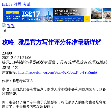
IELTS 雅思 考试
妥妥
1#
攻略 | 雅思官方写作评分标准最新详解
23490
2021-2-9 21:21:06
提示:
该帖被管理员或版主屏蔽，只有管理员或有管理权限的
成员可见
原文链接:
https://mp.weixin.qq.com/s/xwv62MJuoxF4vyfY-xSmjA
作者：雅思考试官方
寒假，是雅思的备考黄金期，
多少人摩拳擦掌要利用假期复习，预备
冲刺逆袭。
你，准备好了嘛？
今年由于疫情影响，
相信很多人的备考也会是宅家
度过了。
于是很多考鸭发出疑问：