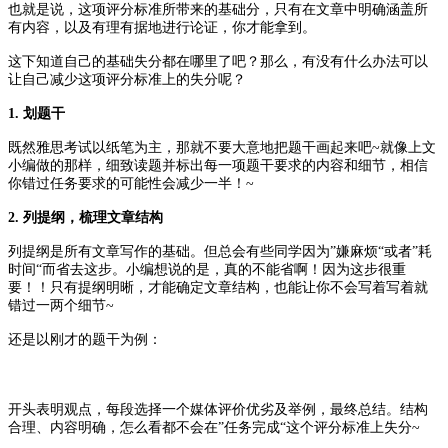
也就是说，这项评分标准所带来的基础分，只有在文章中明确涵盖所
有内容，以及有理有据地进行论证，你才能拿到。
这下知道自己的基础失分都在哪里了吧？
那么，有没有什么办法可以
让自己减少这项评分标准上的失分呢？
1. 划题干
既然雅思考试以纸笔为主，那就不要大意地把题干画起来吧~就像上文
小编做的那样，细致读题并标出每一项题干要求的内容和细节，相信
你错过任务要求的可能性会减少一半！~
2. 列提纲，梳理文章结构
列提纲是所有文章写作的基础。
但总会有些同学因为”嫌麻烦“或者”耗
时间“而省去这步。小编想说的是，真的不能省啊！因为这步很重
要！！只有提纲明晰，才能确定文章结构，也能让你不会写着写着就
错过一两个细节~
还是以刚才的题干为例：
开头表明观点，每段选择一个媒体评价优劣及举例，最终总结。结构
合理、内容明确，怎么看都不会在”任务完成“这个评分标准上失分~