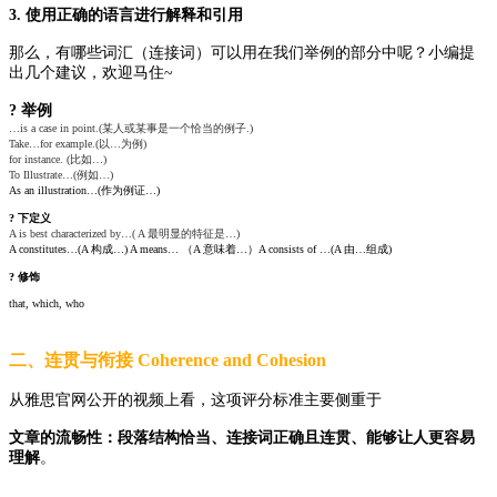
3. 使用正确的语言进行解释和引用
那么，有哪些词汇（连接词）可以用在我们举例的部分中呢？小编提
出几个建议，欢迎马住~
? 举例
…is a case in point.(某人或某事是一个恰当的例子.)
Take…for example.(以…为例)
for instance. (比如…)
To Illustrate…(例如…)
As an illustration…(作为例证…)
? 下定义
A is best characterized by…( A 最明显的特征是…)
A constitutes…(A 构成…) A means… （A 意味着…）A consists of …(A 由…组成)
? 修饰
that, which, who
二、连贯与衔接 Coherence and Cohesion
从雅思官网公开的视频上看，这项评分标准主要侧重于
文章的流畅性：段落结构恰当、连接词正确且连贯、能够让人更容易
理解
。