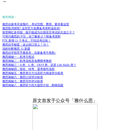
～
相关阅读：
雅思在家考开放预约，考试范围、费用、要求看这里
雅思取消很慌? 这些官方免费备考资料送给你!
新晋网红多邻国，能不能成为出国语言考试的天选之子？
可替代雅思的 PTE，你了解多少？附备考资料
PTE 新增 11 个考点，不怕没考位啦！
雅思自学秘笈：这么练口语上 7 分！
浅析剑桥雅思 15 新题
雅思自学指导手册发布，在家备考不再愁~
雅思揭秘一：机考与笔试
雅思揭秘二：机考流程及免费模考教程
雅思揭秘三：A 类、G 类、UKVI 类、还是 Life Skills 类？
雅思揭秘四：报名、转考、退考操作流程
雅思揭秘五：雅思算分方法及听力阅读评分标准
雅思揭秘六：雅思口语评分标准
雅思揭秘七：雅思写作评分标准
雅思揭秘八：雅思听力四大题型介绍，附模拟题
原文首发于公众号「雅什么思」