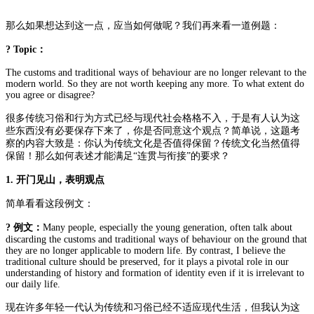
那么如果想达到这一点，应当如何做呢？
我们再来看一道例题：
? Topic：
The customs and traditional ways of behaviour are no longer relevant to the
modern world. So they are not worth keeping any more. To what extent do
you agree or disagree?
很多传统习俗和行为方式已经与现代社会格格不入，于是有人认为这
些东西没有必要保存下来了，你是否同意这个观点？
简单说，这题考
察的内容大致是：你认为传统文化是否值得保留？
传统文化当然值得
保留！那么如何表述才能满足“连贯与衔接”的要求？
1. 开门见山，表明观点
简单看看这段例文：
? 例文：
Many people, especially the young generation, often talk about
discarding the customs and traditional ways of behaviour on the ground that
they are no longer applicable to modern life. By contrast, I believe the
traditional culture should be preserved, for it plays a pivotal role in our
understanding of history and formation of identity even if it is irrelevant to
our daily life.
现在许多年轻一代认为传统和习俗已经不适应现代生活，但我认为这