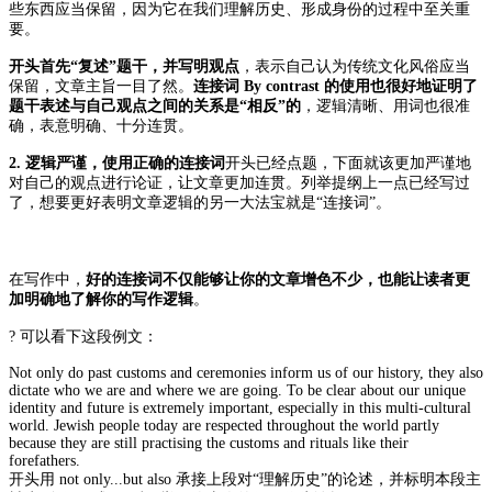
些东西应当保留，因为它在我们理解历史、形成身份的过程中至关重
要。
开头首先“复述”题干，并写明观点
，表示自己认为传统文化风俗应当
保留，文章主旨一目了然。
连接词 By contrast 的使用也很好地证明了
题干表述与自己观点之间的关系是“相反”的
，逻辑清晰、用词也很准
确，表意明确、十分连贯。
2. 逻辑严谨，使用正确的连接词
开头已经点题，下面就该更加严谨地
对自己的观点进行论证，让文章更加连贯。
列举提纲上一点已经写过
了，想要更好表明文章逻辑的另一大法宝就是“连接词”。
在写作中，
好的连接词不仅能够让你的文章增色不少，也能让读者更
加明确地了解你的写作逻辑
。
? 可以看下这段例文：
Not only do past customs and ceremonies inform us of our history, they also
dictate who we are and where we are going. To be clear about our unique
identity and future is extremely important, especially in this multi-cultural
world. Jewish people today are respected throughout the world partly
because they are still practising the customs and rituals like their
forefathers.
开头用 not only...but also 承接上段对“理解历史”的论述，并标明本段主