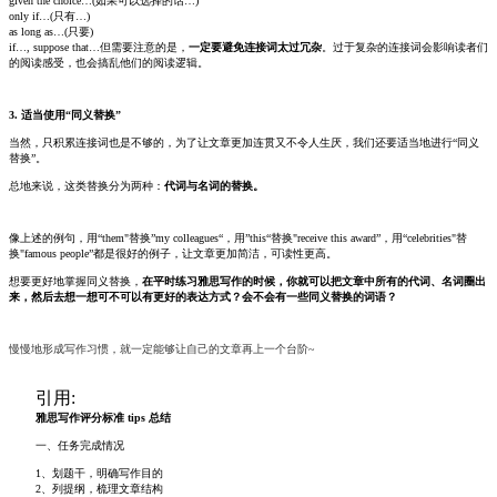
given the choice…(如果可以选择的话…)
only if…(只有…)
as long as…(只要)
if…, suppose that…但需要注意的是，
一定要避免连接词太过冗杂
。过于复杂的连接词会影响读者们
的阅读感受，也会搞乱他们的阅读逻辑。
3. 适当使用“同义替换”
当然，只积累连接词也是不够的，为了让文章更加连贯又不令人生厌，我们还要适当地进行“同义
替换”。
总地来说，这类替换分为两种：
代词与名词的替换。
像上述的例句，用“them"替换”my colleagues“，用”this“替换"receive this award”，用“celebrities"替
换"famous people”都是很好的例子，让文章更加简洁，可读性更高。
想要更好地掌握同义替换，
在平时练习雅思写作的时候，你就可以把文章中所有的代词、名词圈出
来，然后去想一想可不可以有更好的表达方式？会不会有一些同义替换的词语？
慢慢地形成写作习惯，就一定能够让自己的文章再上一个台阶~
引用:
雅思写作评分标准 tips 总结
一、任务完成情况
1、划题干，明确写作目的
2、列提纲，梳理文章结构