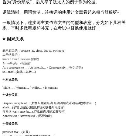
旨为“身份形成”，后又举了犹太人的例子作为论据。
逻辑清晰、用词简洁，连接词的使用让文章看起来相当舒服呀~
一般情况下，连接词主要依靠文章的句型和表意，分为如下几种关
系，平时多做积累和补充，在考试中替换使用就好：
⭐️ 因果关系
表示原因的：
because, as, since, due to, owing to
表示结果的：
hence / thus / therefore (因此)
Accordingly…(相应的)
As a consequence,… / As a result… / Consequently…(作为结果)
so…that…(如此…以致…)
⭐️ 对比关系
While … / whereas… / whilst… / in contrast
⭐️ 让步关系
Despite / in spite of …(后面只能跟名词 名词词组或者动名词)(尽管有…)
albeit…(尽管 ,后面只能跟形容词或者介词短语)
形容词 +as it may be…(尽管,前面只能加形容词)
Nonetheless / Nevertheless，(尽管如此)
⭐️ 假设关系
provided that…(如果)