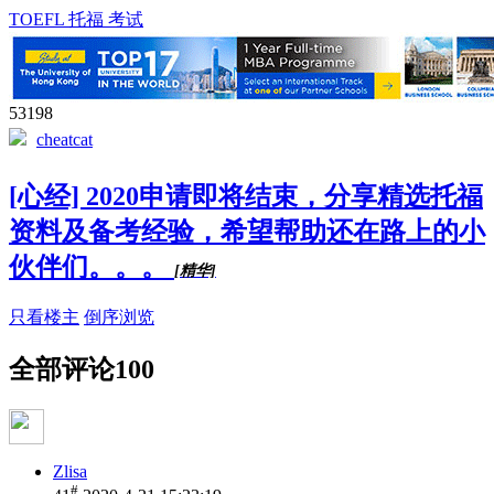
TOEFL 托福 考试
53198
cheatcat
[心经] 2020申请即将结束，分享精选托福
资料及备考经验，希望帮助还在路上的小
伙伴们。。。
[精华]
只看楼主
倒序浏览
全部评论
100
Zlisa
#