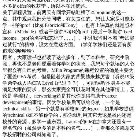
不多是offer的收获季，所以不在此赘述。
关于课程设置，前两天有同学开帖吐槽了本program的这一
点。其中观点我部分赞同吧，有负责任的、想让大家尽可能多
学一些的prof（比如Fabricio和Tony），也有上课真的就是照本
宣科（Michelle）或者干脆讲A考B的prof（最后一学期讲fixed
income，prof的名字我忘记了……）。不过我当时本着”考试能
过就行“的精神，没太在意这方面。（学弟学妹们还是要有所
追求的哈哈哈）
再者，大家读书也都读了这么多年，到了本科生、研究生阶
段，再也不是老师硬逼着你学习的状态，我想每个就读的人心
里都会有自己的考量。MFin Program的课程设置的确是主要为
了覆盖CFA考试，但是随着大家的背景越来越厉害（听说19级
学弟学妹人均CFA Level 1已过？？），可能课程本身并不能
满足大家的要求，那么大家完全可以花时间在其他事情上，无
论是 学编程， networking还是其他你觉得有助于career
development的事情。因为学校最后可以给你的，一个是
technical skills，另一个就是有学校title的degree，如果学校提供
的technical skill不够你学的，那你就利用其它无论是校内还是
校外的资源，多学一些东西。Laurier的title在加拿大还是有一
定名气的（虽然更多的是本科的名气……），看那么多愿意来
学校招聘的公司就知道了。