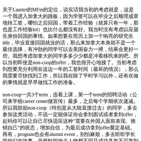
关于Laurier的MFin的定位，说实话我当初的考虑就是，这是
一个我进入加拿大的跳板，因为学签可以在毕业之后顺理成章
地转工签，哪怕之后回国，带着工作经验（就算只有一年，那
也是工作经验lol）也比什么都没有好。我当时没有考虑以应届
生身份回国的事情。如果想要在简历上加一个响亮的研究生
title，毕业直接回国就业的话，那么来加拿大本身就不是一个
最佳选择，有冲劲的同学可以去美国奋力一搏，结果会更好一
些。我想考虑加拿大的同学多多少少都是冲着移民来的吧。所
以当初即使是non-coop的offer，我也很开心地接了。当初考虑
到想要充分利用在这边一年的工签时间（最坏的情况），那么
我需要尽快找到工作，所以我在除了平时学习以外，还有在做
的事情就是早早做找工作的准备。
non-coop一共3个term，连着上课，第一个term的招聘活动（公
司来学校career center做宣传）最多，之后每个学期依次递减。
所以我鼓励non-coop（特别是从大陆直接过去）的同学，多去
参加这类活动，不说一定能保证你会拿到面试或者拿到offer，
起码你可以让自己尽快适应这种”需要在外国人面前表现、推
销自己”的状态，增加自信，为最后成功拿到offer奠定基础。
再有，program也会有alumni event，别怕麻烦，多去听听学长
学姐们的故事，虽然时间地点人物都不同且成功具有不可复制