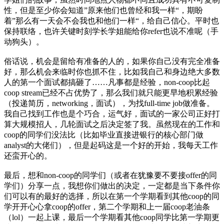
性，但是至少你会知道”原来他们也曾经和我一样“，期盼
着”那么有一天会不会我也和他们一样“，给自己信心。平时也
保持联络，也许关键时刻学长学姐能给你refer也说不准呢（手
动狗头）。
俗话说，机会是留给有准备的人的，如果你自己没有完全准备
好，那么机会来临时你也抓不住，比如我自己和身边绝大多数
人的第一个面试都搞砸了……凡事都是经验，non-coop比起
coop stream已经不占优势了，那么我们就只能更早地积累经验
（投递简历，networking，面试），为找full-time job做准备。
我自己找到工作也是个巧合，运气好，面试的一家公司正好打
算大规模招人，几轮面试之后决定签了我。虽然现在的工作和
coop的同学们没法比（比如毕业直接进银行的核心部门做
analyst的大佬们），但是起码这是一个好的开始，我每天工作
还蛮开心的。
最后，想和non-coop的同学们（或者在犹豫要不要接offer的同
学们）分享一点，我想你们做出的决定，一定都是当下条件你
们可以有的最好的选择，所以在第一个学期看到其他coop的同
学开开心心拿coop的offer，第二个学期和上一届coop老油条
（lol）一起上课，最后一个学期看其他coop同学比第一学期更