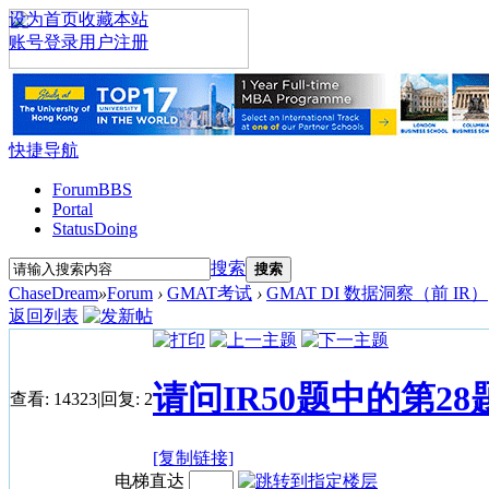
设为首页
收藏本站
账号登录
用户注册
快捷导航
Forum
BBS
Portal
Status
Doing
搜索
搜索
ChaseDream
»
Forum
›
GMAT考试
›
GMAT DI 数据洞察（前 IR）
返回列表
请问IR50题中的第28
查看:
14323
|
回复:
2
[复制链接]
电梯直达