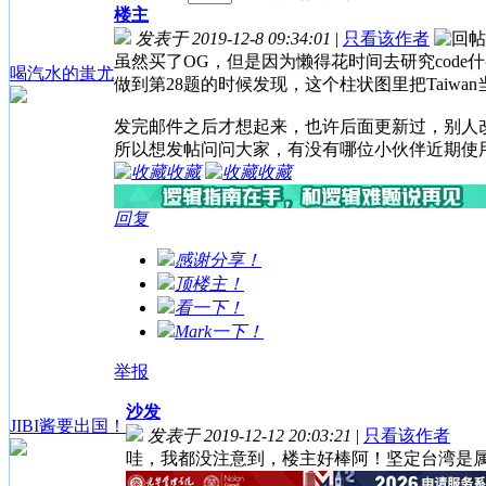
楼主
发表于 2019-12-8 09:34:01
|
只看该作者
虽然买了OG，但是因为懒得花时间去研究code
喝汽水的蚩尤
做到第28题的时候发现，这个柱状图里把Taiwa
发完邮件之后才想起来，也许后面更新过，别人
所以想发帖问问大家，有没有哪位小伙伴近期使
收藏
收藏
回复
感谢分享！
顶楼主！
看一下！
Mark一下！
举报
沙发
JIBI酱要出国！
发表于 2019-12-12 20:03:21
|
只看该作者
哇，我都没注意到，楼主好棒阿！坚定台湾是