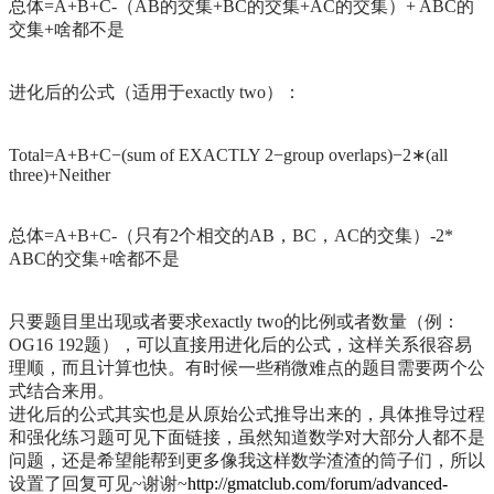
总体=A+B+C-（AB的交集+BC的交集+AC的交集）+ ABC的
交集+啥都不是
进化后的公式（适用于exactly two）：
Total=A+B+C−(sum of EXACTLY 2−group overlaps)−2∗(all
three)+Neither
总体=A+B+C-（只有2个相交的AB，BC，AC的交集）-2*
ABC的交集+啥都不是
只要题目里出现或者要求exactly two的比例或者数量（例：
OG16 192题），可以直接用进化后的公式，这样关系很容易
理顺，而且计算也快。有时候一些稍微难点的题目需要两个公
式结合来用。
进化后的公式其实也是从原始公式推导出来的，具体推导过程
和强化练习题可见下面链接，虽然知道数学对大部分人都不是
问题，还是希望能帮到更多像我这样数学渣渣的筒子们，所以
设置了回复可见~谢谢~
http://gmatclub.com/forum/advanced-