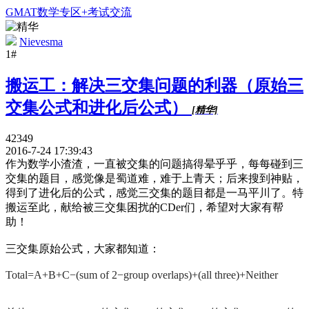
GMAT数学专区+考试交流
Nievesma
1#
搬运工：解决三交集问题的利器（原始三
交集公式和进化后公式）
[精华]
42349
2016-7-24 17:39:43
作为数学小渣渣，一直被交集的问题搞得晕乎乎，每每碰到三
交集的题目，感觉像是蜀道难，难于上青天；后来搜到神贴，
得到了进化后的公式，感觉三交集的题目都是一马平川了。特
搬运至此，献给被三交集困扰的CDer们，希望对大家有帮
助！
三交集原始公式，大家都知道：
T
o
t
a
l
=
A
+
B
+
C
−
(
s
u
m
o
f
2
−
g
r
o
u
p
o
v
e
r
l
a
p
s
)
+
(
a
l
l
t
h
r
e
e
)
+
N
e
i
t
h
e
r