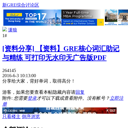
新GRE综合讨论区
潇狼
1#
[资料分享] 【资料】GRE核心词汇助记
与精练 可打印无水印无广告版PDF
264145
2016-6-3 10:13:00
分享给大家，背好单词，取得高分！
游客，如果您要查看本帖隐藏内容请
回复
附件:
您需要
登录
才可以下载或查看附件。没有帐号？
立即注
册
只看楼主
倒序浏览