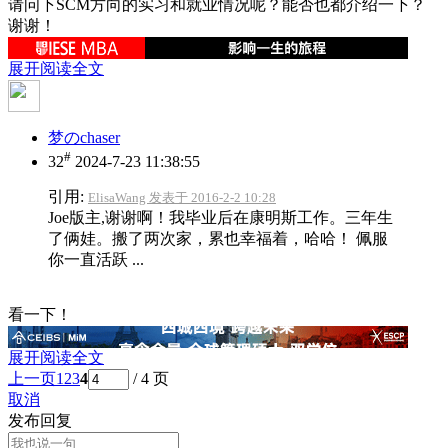
请问下SCM方向的实习和就业情况呢？能否也都介绍一下？
谢谢！
展开阅读全文
梦のchaser
#
32
2024-7-23 11:38:55
引用:
ElisaWang 发表于 2016-2-2 10:28
Joe版主,谢谢啊！我毕业后在康明斯工作。三年生
了俩娃。搬了两次家，累也幸福着，哈哈！ 佩服
你一直活跃 ...
看一下！
展开阅读全文
上一页
1
2
3
4
/ 4 页
取消
发布回复