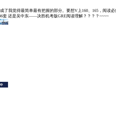
成了我觉得最简单最有把握的部分。要想V上160、165，阅读必
36套 还是吴中东——决胜机考版GRE阅读理解？？？？~~~~