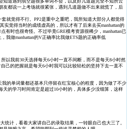
会知道遇到填空题很多单词不会，以及好几道题完全不知所云
朋友都说一上考场就很紧张，遇到几道题做不出来就慌了，后
了，我做了一套就觉得不行。PP2是重中之重吧，我所知道大部分人都觉得
觉得当时的成绩虚高的，所以才有了后来去买manhattan的
有时也很奇怪。不过毕竟GRE模考资源很稀少，manhattan已
做manhattan的V正确率比我做ETS题的正确率低
，所以我前30天选择每天6小时一直不间断，而不是每天8小时然
对自己的把握就是每天6小时我可以比较轻松的坚持下去一直不
0天我的单词量都还基本只停留在红宝核心的程度，因为做了不少
天每天的学习时间肯定是超过10小时的，具体多少没细算，这样
哥大统计，看着大家讲自己的录取结果，一转眼自己也大三了。
都是肺腑之言，希望能帮到一些追寻梦想的人吧。