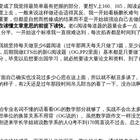
成了我觉得最简单最有把握的部分。要想V上160、165，阅读
度上去，一般来说这样做还会适得其反。我一开始看杨鹏长难句
重要，但都是自然而然修成的结果而不是一开始就强迫自己去做
在读懂文章意思的前提下读快。
老G阅读每道题的题量会多一点
1分半。一开始这个标准我一直很难达到，每次掐表都是时间到
我就坚持每天做至少6篇阅读（过年那两天每天只做了3篇，至
期我做ETS出的新G阅读题（OG,PP2里面）基本都是只要做了就
分，毕竟以后想要出国学习，就必然要读大量论文和资料。到了
己确实也没花过多少心思在这上面，所以就不献丑多谈了。如果想速成的
天的样子，有2天还是过年那段时间吊儿郎当的看了一下。没办法
怕专业名词不懂的话看看OG的数学部分就够了，实战不会出太
些单位的换算关系不用背（OG说的）。虽然数学跟作文一样没怎
进来学长学姐就说数学系的人Q考不到170简直说不过去。总之