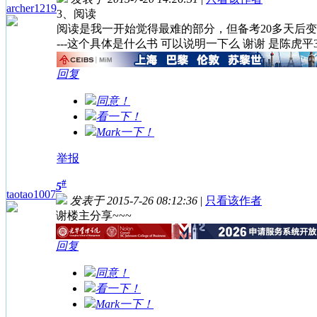
archer1219
3、阅读
阅读是我一开始觉得最难的部分，但备考20多天后变
---这个具体是什么书 可以说明一下么 谢谢 是陈虎平
回复
同意！
看一下！
Mark一下！
举报
#
5
taotao1007
发表于 2015-7-26 08:12:36
|
只看该作者
谢楼主分享~~~
回复
同意！
看一下！
Mark一下！