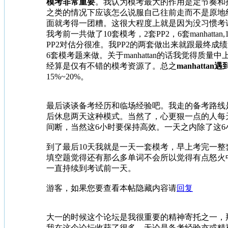
模考非常重要
。我认为模考最大的作用是定节奏和
之类的情况下应该怎么说服自己往前走而不是原地
面就考得一团糟。这很大程度上就是因为没习惯考
我考前一共做了10套模考，2套PP2，6套manhat
PP2对估分很准。我PP2的两套做出来就跟最终成
6套模考题来做。关于manhattan的话我觉得质
经算是仅有不错的模考资源了。总之
manhatt
15%~20%。
最后谈谈备考经历和临场经验吧。我走的备考路线
后休息两天这种模式。当然了，心更狠一点的人每
间断，当然这6小时要保持高效。一天之内除了这
到了最后10天我就是一天一套模考，早上考完一
填空题觉得还有那么多单词不会所以觉得有点怒火中
一直持续到考试前一天。
游客，如果您要查看本帖隐藏内容请
回复
大一的时候这个论坛是我很重要的精神寄托之一，那
我在这个论坛收获了很多，无论是备考经验亦或精