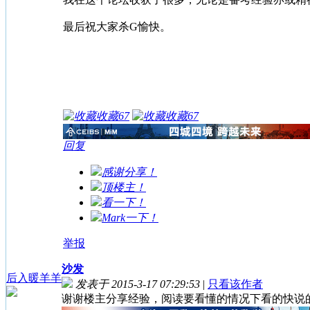
最后祝大家杀G愉快。
收藏
67
收藏
67
回复
感谢分享！
顶楼主！
看一下！
Mark一下！
举报
沙发
后入暖羊羊
发表于 2015-3-17 07:29:53
|
只看该作者
谢谢楼主分享经验，阅读要看懂的情况下看的快说