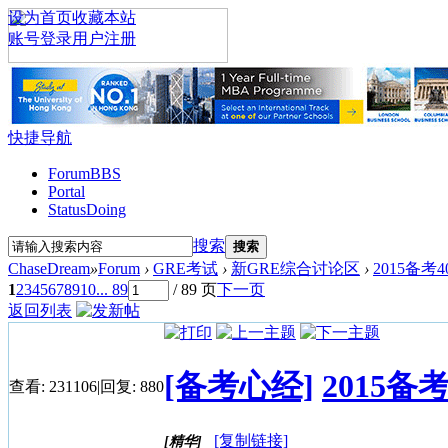
设为首页
收藏本站
账号登录
用户注册
快捷导航
Forum
BBS
Portal
Status
Doing
搜索
搜索
ChaseDream
»
Forum
›
GRE考试
›
新GRE综合讨论区
›
2015备考
1
2
3
4
5
6
7
8
9
10
... 89
/ 89 页
下一页
返回列表
[备考心经]
2015备
查看:
231106
|
回复:
880
[复制链接]
[精华]