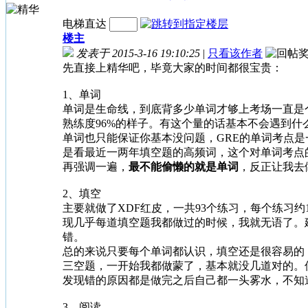
电梯直达
楼主
发表于 2015-3-16 19:10:25
|
只看该作者
先直接上精华吧，毕竟大家的时间都很宝贵：
1、单词
单词是生命线，到底背多少单词才够上考场一直是个
熟练度96%的样子。有这个量的话基本不会遇到什么
单词也只能保证你基本没问题，GRE的单词考点
是看最近一两年填空题的高频词，这个对单词考点
再强调一遍，
最不能偷懒的就是单词
，反正让我去
2、填空
主要就做了XDF红皮，一共93个练习，每个练习约
现几乎每道填空题我都做过的时候，我就无语了。
错。
总的来说只要每个单词都认识，填空还是很容易的
三空题，一开始我都做蒙了，基本就没几道对的。
发现错的原因都是做完之后自己都一头雾水，不知
3、阅读