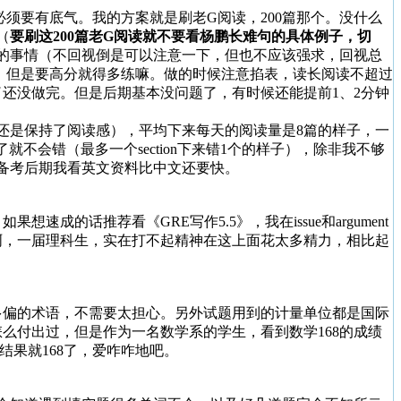
必须要有底气。我的方案就是刷老G阅读，200篇那个。没什么
（
要刷这200篇老G阅读就不要看杨鹏长难句的具体例子，切
的事情（不回视倒是可以注意一下，但也不应该强求，回视总
，但是要高分就得多练嘛。做的时候注意掐表，读长阅读不超过
了还没做完。但是后期基本没问题了，有时候还能提前1、2分钟
少还是保持了阅读感），平均下来每天的阅读量是8篇的样子，一
不会错（最多一个section下来错1个的样子），除非我不够
备考后期我看英文资料比中文还要快。
话推荐看《GRE写作5.5》，我在issue和argument
啊，一届理科生，实在打不起精神在这上面花太多精力，相比起
多偏的术语，不需要太担心。另外试题用到的计量单位都是国际
么付出过，但是作为一名数学系的学生，看到数学168的成绩
结果就168了，爱咋咋地吧。