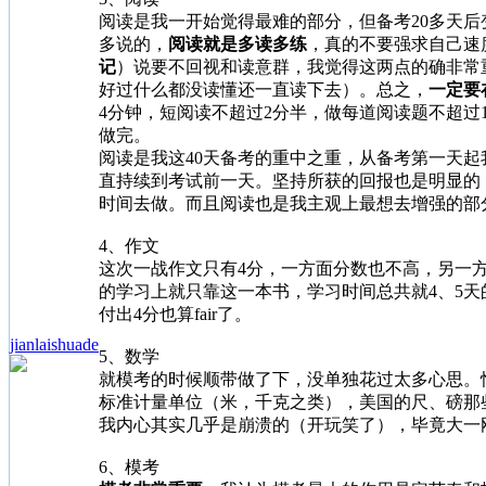
阅读是我一开始觉得最难的部分，但备考20多天后变
多说的，
阅读就是多读多练
，真的不要强求自己速
记
）说要不回视和读意群，我觉得这两点的确非常
好过什么都没读懂还一直读下去）。总之，
一定要
4分钟，短阅读不超过2分半，做每道阅读题不超过
做完。
阅读是我这40天备考的重中之重，从备考第一天起
直持续到考试前一天。坚持所获的回报也是明显的，后
时间去做。而且阅读也是我主观上最想去增强的部
4、作文
这次一战作文只有4分，一方面分数也不高，另一方面自
的学习上就只靠这一本书，学习时间总共就4、5
付出4分也算fair了。
jianlaishuade
5、数学
就模考的时候顺带做了下，没单独花过太多心思。
标准计量单位（米，千克之类），美国的尺、磅那
我内心其实几乎是崩溃的（开玩笑了），毕竟大一刚
6、模考