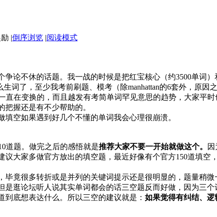
|
倒序浏览
|
阅读模式
争论不休的话题。我一战的时候是把红宝核心（约3500单词）和
生词了，至少我考前刷题、模考（除manhattan的6套外，原因
是一直在变换的，而且越发有考简单词罕见意思的趋势，大家平时
的把握还是有不少帮助的。
做填空如果遇到好几个不懂的单词我会心理很崩溃。
10道题。做完之后的感悟就是
推荐大家不要一开始就做这个。
因
建议大家多做官方放出的填空题，最近好像有个官方150道填空
，毕竟很多转折或是并列的关键词提示还是很明显的，题量稍微
但是逛论坛听人说其实单词都会的话三空题反而好做，因为三个
道到底想表达什么。所以三空的建议就是：
如果觉得有纠结、逻