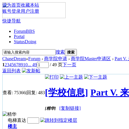
设为首页
收藏本站
账号登录
用户注册
快捷导航
Forum
BBS
Portal
Status
Doing
搜索
搜索
ChaseDream
»
Forum
›
商学院申请
›
商学院Master申请区
›
Part 
1
2
3
4
5
6
7
8
9
10
... 49
/ 49 页
下一页
返回列表
[学校信息]
Part V
查看:
75366
|
回复:
483
[复制链接]
[精华]
电梯直达
楼主