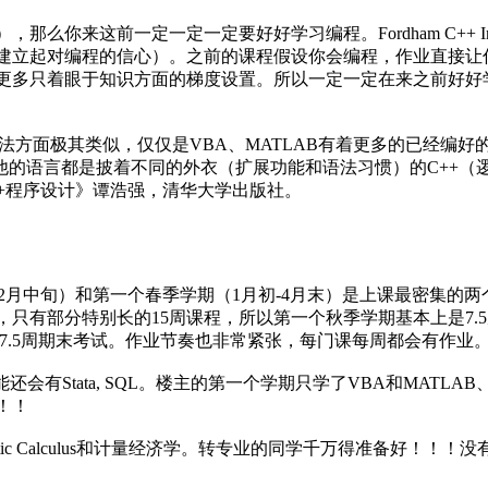
么你来这前一定一定一定要好好学习编程。Fordham C++ 
建立起对编程的信心）。之前的课程假设你会编程，作业直接让
更多只着眼于知识方面的梯度设置。所以一定一定在来之前好好
和语法方面极其类似，仅仅是VBA、MATLAB有着更多的已经
他的语言都是披着不同的外衣（扩展功能和语法习惯）的C++（逻
++程序设计》谭浩强，清华大学出版社。
9月-12月中旬）和第一个春季学期（1月初-4月末）是上课最密集的
，只有部分特别长的15周课程，所以第一个秋季学期基本上是7.5周三
7.5周期末考试。作业节奏也非常紧张，每门课每周都会有作业
能还会有Stata, SQL。楼主的第一个学期只学了VBA和MAT
！！
 Calculus和计量经济学。转专业的同学千万得准备好！！！没有接触过