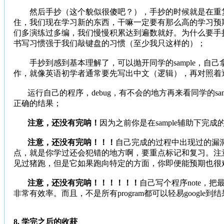
然后手抄（这个貌似很傻吧？），手抄的时候就是在重复
住，我们现在学习新的东西，干嘛一定要有那么高的学习预
们多演练过多编，我们慢慢积累达到遍数就好。为什么要手抄
书写习惯强于我们敲键盘的习惯（至少我只这样的）；
手抄到感到基本理解了，可以抛开同学的sample，自
作，就像英语初学者通常要先写出中文（逻辑），再对照着
运行自己的程序，debug，有不会的地方再来看同学的s
正确的结果；
注意，还没有完呐！
因为之前你是在sample辅助下完
注意，还没有完呐！！！
自己完成的过程中出现过的漏
点，就是你学过还会犯错的地方啊，要重点标记和复习。注
见过猪跑，但是它如果跑向特定的方面，你即便能预期也很
注意，还没有完呐！！！！！！
自己写个程序note，
非常有效率。而且，不是所有program都可以轻易googl
8. 学完之后的收获