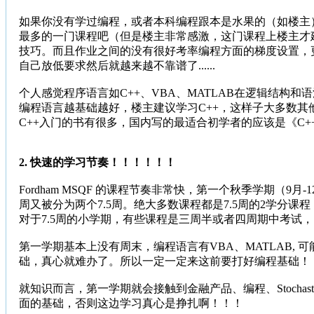
如果你没有学过编程，或者本科编程跟本是水果的（如楼主），那
最多的一门课程吧（但是楼主非常感激，这门课程上楼主才
技巧。而且作业之间的没有很好
考率
编程方面的梯度设置，
自己放低要求然后就越来越不靠谱了......
个人感觉程序语言如C++、VBA、MATLAB在逻辑结构
编程语言越基础越好，楼主建议学习C++，这样子大多数其
C++入门的书有很多，国内写的最适合初学者的应该是《C
2. 快速的学习节奏！！！！！！
Fordham MSQF 的课程节奏非常快，第一个秋季学期（
周又被分为两个7.5周。绝大多数课程都是7.5周的2学分课程
对于7.5周的小学期，有些课程是三周半或者四周期中考试，
第一学期基本上没有周末，编程语言有VBA、MATLAB, 可
础，真心就难办了。所以一定一定来这前要打好编程基础！
就知识而言，第一学期就会接触到金融产品、编程、Stochastic
面的基础，否则这边学习真心是挣扎啊！！！