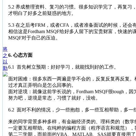
5.2 养成整理资料、复习的习惯。很多知识学完了，再复
才明白了好多之前疑惑的地方。
5.3 在之后考FRM，或者CFA，或者准备面试的时候
相信这是Fordham MSQF给好多人留下的宝贵财富，快
MSQF对于自己的压迫。
将
6. 心态方面
之
以
6.1 首先树立预期：好好学习，就能找到好的工作。
勤
面对困难：很多东西一两遍是学不会的，反复反复再反复。楼主还记得关于Implied Vo
过才真正弄明白是怎么回事的。
面对逆境：就像这前学长说的，Fordham MSQF很tough，因为有一位老师说过，We p
努力吧，逆境是常态，习惯了就好，没啥。
6.2 面对不利的情况，少一些抱怨，多一些互相帮助，多一
来的同学背景多种多样，有金融经济类的、理科类的（数学
一定要互相帮助。在纯粹的编程方面（程序语言和规范），我们p
第二三学期，而前面的VBA、MATLAB、SAS就要直接用了。楼主