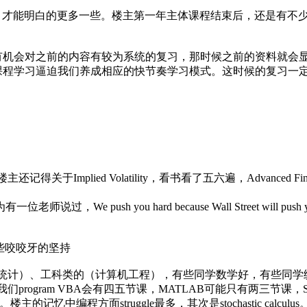
习，才能明白的更多一些。楼主第一年主体课程结束后，还是有
，还会有机会对之前的内容有较为系统的复习，那时候之前的资料就
速的课程学习逼迫我们养成相应的快节奏学习模式。这时候的复习一定
latility，看书看了五六遍，Advanced Financial Modeling，E
ush you hard because Wall Street will push you hard
些咬咬牙的坚持
统计）、工科类的（计算机工程），有些同学数学好，有些同学
rogram VBA会有四五节课，MATLAB可能只有两三节课，
的记忆中编程方面struggle最多，其次是stochastic ca