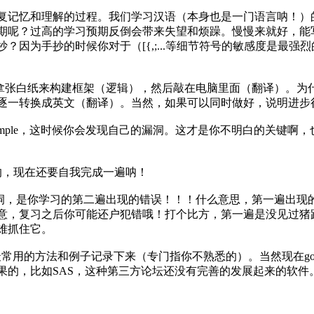
记忆和理解的过程。我们学习汉语（本身也是一门语言呐！）
期呢？过高的学习预期反倒会带来失望和烦躁。慢慢来就好，能
？因为手抄的时候你对于（[{,;...等细节符号的敏感度是最
己拿张白纸来构建框架（逻辑），然后敲在电脑里面（翻译）。为
逐一转换成英文（翻译）。当然，如果可以同时做好，说明进步
ample，这时候你会发现自己的漏洞。这才是你不明白的关键啊
成的，现在还要自我完成一遍呐！
洞，是你学习的第二遍出现的错误！！！什么意思，第一遍出现
意，复习之后你可能还户犯错哦！打个比方，第一遍是没见过猪
难抓住它。
把最常用的方法和例子记录下来（专门指你不熟悉的）。当然现在g
e到结果的，比如SAS，这种第三方论坛还没有完善的发展起来的软件