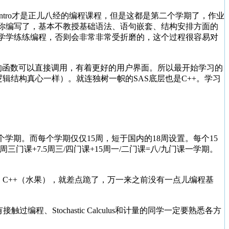
Intro才是正儿八经的编程课程，但是这都是第二个学期了，作业
你编写了，基本不教授基础语法、语句嵌套、结构安排方面的
学学练练编程，否则会非常非常受折磨的，这个过程很容易对
编好的函数可以直接调用，有着更好的用户界面。所以最开始学习的
辑结构真心一样）。就连独树一帜的SAS底层也是C++。学习
两个学期。而每个学期仅仅15周，短于国内的18周设置。每个15
门课+7.5周三/四门课+15周一/二门课=八/九门课一学期。
。
LAB、C++（水果），就差点跪了，万一来之前没有一点儿编程基
编程、Stochastic Calculus和计量的同学一定要熟悉各方