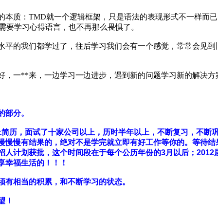
的本质：TMD就一个逻辑框架，只是语法的表现形式不一样而已，
 file)。万一上班需要学习心得语言，也不再那么畏惧了。
中级水平的我们都学过了，往后学习我们会有一个感觉，常常会见
好，一**来，一边学习一边进步，遇到新的问题学习新的解决方案
的部分。
以上简历，面试了十家公司以上，历时半年以上，不断复习，不断
慢慢慢有结果的，绝对不是学完就立即有好工作等你的。
等待结
招人计划获批，这个时间段在于每个公历年份的3月以后；201
享幸福生活的！！！
须有相当的积累，和不断学习的状态。
望！