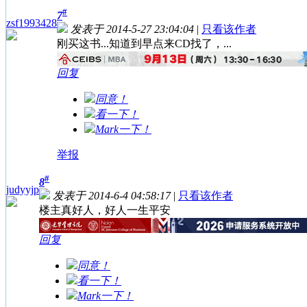
#
7
zsf1993428
发表于 2014-5-27 23:04:04
|
只看该作者
刚买这书...知道到早点来CD找了，...
回复
同意！
看一下！
Mark一下！
举报
#
8
judyyjp
发表于 2014-6-4 04:58:17
|
只看该作者
楼主真好人，好人一生平安
回复
同意！
看一下！
Mark一下！