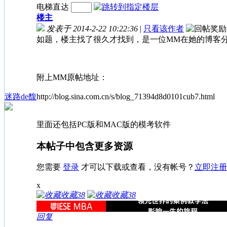
电梯直达
楼主
发表于 2014-2-22 10:22:36
|
只看该作者
如题，楼主找了很久才找到，是一位MM在她的博客分
附上MM原帖地址：
迷路de馥
http://blog.sina.com.cn/s/blog_71394d8d0101cub7.html
里面还包括PC版和MAC版的模考软件
本帖子中包含更多资源
您需要
登录
才可以下载或查看，没有帐号？
立即注册
x
收藏
38
收藏
38
回复