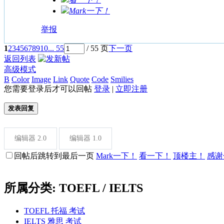
Mark一下！
举报
1
2
3
4
5
6
7
8
9
10
... 55
/ 55 页
下一页
返回列表
高级模式
B
Color
Image
Link
Quote
Code
Smilies
您需要登录后才可以回帖
登录
|
立即注册
发表回复
编辑器 2.0
编辑器 1.0
回帖后跳转到最后一页
Mark一下！
看一下！
顶楼主！
感谢
所属分类: TOEFL / IELTS
TOEFL 托福 考试
IELTS 雅思 考试