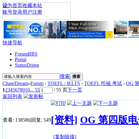
设为首页
收藏本站
账号登录
用户注册
快捷导航
Forum
BBS
Portal
Status
Doing
搜索
搜索
ChaseDream
»
Forum
›
TOEFL / IELTS
›
TOEFL 托福 考试
›
OG 
1
2
3
4
5
6
7
8
9
10
... 55
/ 55 页
下一页
返回列表
[资料]
OG 第四版
查看:
138586
|
回复:
549
[复制链接]