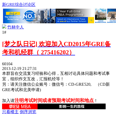
新GRE综合讨论区
竹林中人
1#
[梦之队日记] 欢迎加入CD2015年GRE备
考和机经群（ 275416202）
60104
2013-12-19 21:27:31
本群旨在交流复习经验和心得，互相讨论具体问题和考试事
宜，组织作文互改，汇报机经等！
另：请关注微信公众账号：微信号：CD-GRE520, （CD新
GRE考试和北美申请)
注明考试时间或者预期考试时间和地点
加入请
！
只看楼主
倒序浏览