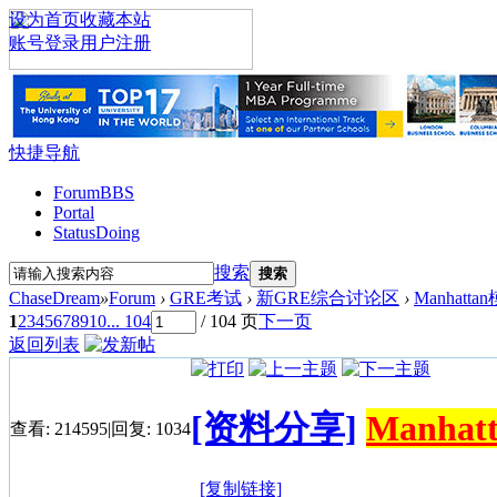
设为首页
收藏本站
账号登录
用户注册
快捷导航
Forum
BBS
Portal
Status
Doing
搜索
搜索
ChaseDream
»
Forum
›
GRE考试
›
新GRE综合讨论区
›
Manhat
1
2
3
4
5
6
7
8
9
10
... 104
/ 104 页
下一页
返回列表
[资料分享]
Manh
查看:
214595
|
回复:
1034
[复制链接]