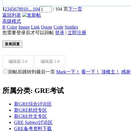
1
2
3
4
5
6
7
8
9
10
... 104
/ 104 页
下一页
返回列表
高级模式
B
Color
Image
Link
Quote
Code
Smilies
您需要登录后才可以回帖
登录
|
立即注册
发表回复
编辑器 2.0
编辑器 1.0
回帖后跳转到最后一页
Mark一下！
看一下！
顶楼主！
感谢
所属分类: GRE考试
新GRE综合讨论区
新GRE机经专区
新GRE作文专区
GRE Subject讨论区
GRE备考资料下载