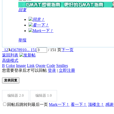
回复
同意！
看一下！
Mark一下！
举报
1
2
3
4
5
6
7
8
9
10
... 151
/ 151 页
下一页
返回列表
高级模式
B
Color
Image
Link
Quote
Code
Smilies
您需要登录后才可以回帖
登录
|
立即注册
发表回复
编辑器 2.0
编辑器 1.0
回帖后跳转到最后一页
Mark一下！
看一下！
顶楼主！
感谢