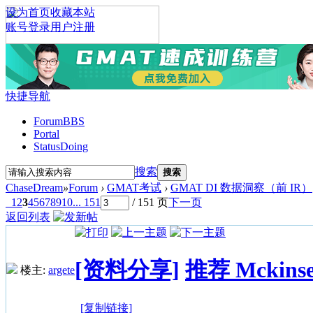
设为首页
收藏本站
账号登录
用户注册
快捷导航
Forum
BBS
Portal
Status
Doing
搜索
搜索
ChaseDream
»
Forum
›
GMAT考试
›
GMAT DI 数据洞察（前 IR）
1
2
3
4
5
6
7
8
9
10
... 151
/ 151 页
下一页
返回列表
[资料分享]
推荐 Mckin
楼主:
argete
[复制链接]