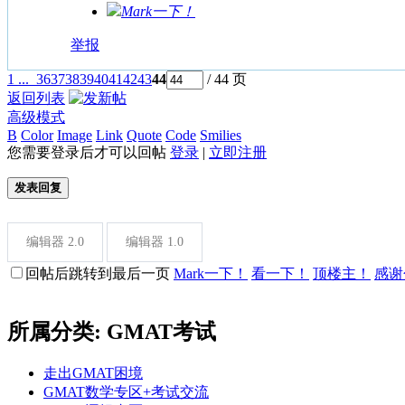
Mark一下！
举报
1 ...
36
37
38
39
40
41
42
43
44
/ 44 页
返回列表
高级模式
B
Color
Image
Link
Quote
Code
Smilies
您需要登录后才可以回帖
登录
|
立即注册
发表回复
编辑器 2.0
编辑器 1.0
回帖后跳转到最后一页
Mark一下！
看一下！
顶楼主！
感谢
所属分类: GMAT考试
走出GMAT困境
GMAT数学专区+考试交流