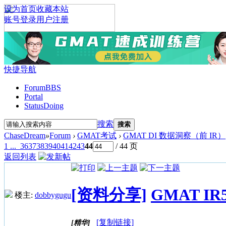
设为首页
收藏本站
账号登录
用户注册
快捷导航
Forum
BBS
Portal
Status
Doing
搜索
搜索
ChaseDream
»
Forum
›
GMAT考试
›
GMAT DI 数据洞察（前 IR）
1 ...
36
37
38
39
40
41
42
43
44
/ 44 页
返回列表
[资料分享]
GMAT I
楼主:
dobbygugu
[复制链接]
[精华]