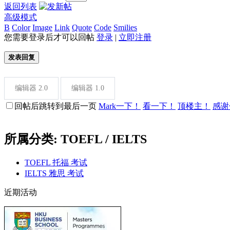
返回列表
高级模式
B
Color
Image
Link
Quote
Code
Smilies
您需要登录后才可以回帖
登录
|
立即注册
发表回复
编辑器 2.0
编辑器 1.0
回帖后跳转到最后一页
Mark一下！
看一下！
顶楼主！
感谢
所属分类: TOEFL / IELTS
TOEFL 托福 考试
IELTS 雅思 考试
近期活动