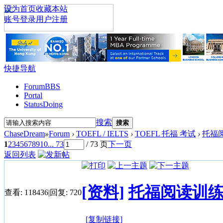
设为首页
收藏本站
账号登录
用户注册
快捷导航
Forum
BBS
Portal
Status
Doing
搜索
搜索
ChaseDream
»
Forum
›
TOEFL / IELTS
›
TOEFL 托福 考试
›
托福
1
2
3
4
5
6
7
8
9
10
... 73
/ 73 页
下一页
返回列表
[资料]
托福阅读训
查看:
118436
|
回复:
720
[复制链接]