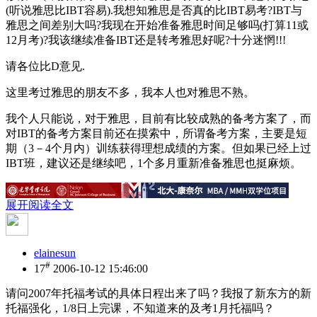
(听说雅思比IBT容易).我想知雅思是否真的比IBT易考?IBT与
雅思之间差别大吗?我现在开始准备雅思时间足够吗(打算11或
12月考)?我该继续准备IBT还是转考雅思好呢?十分迷惘!!!
请各位比D意见.
这里考过雅思的朋友不多，我本人也对雅思不熟。
我个人只能说，对于雅思，目前有比较成熟的备考方案了，而
对IBT的备考方案目前还在摸索中，所谓备考方案，主要是短
期（3－4个月内）训练获得理想成绩的方案。但如果已经上过
IBT班，建议还是继续吧，1个多月重新准备雅思也挺麻烦。
展开阅读全文
elainesun
#
17
2006-10-12 15:46:00
请问2007年托福考试的具体日程出来了吗？我报了新东方的新
托福强化，1/8日上完课，不知道来的及考1月托福吗？