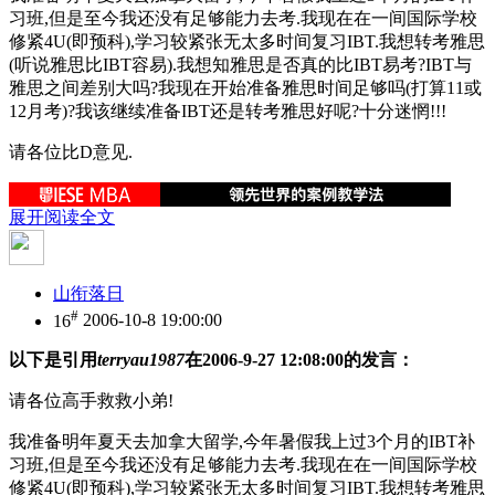
习班,但是至今我还没有足够能力去考.我现在在一间国际学校
修紧4U(即预科),学习较紧张无太多时间复习IBT.我想转考雅思
(听说雅思比IBT容易).我想知雅思是否真的比IBT易考?IBT与
雅思之间差别大吗?我现在开始准备雅思时间足够吗(打算11或
12月考)?我该继续准备IBT还是转考雅思好呢?十分迷惘!!!
请各位比D意见.
展开阅读全文
山衔落日
#
16
2006-10-8 19:00:00
以下是引用
terryau1987
在2006-9-27 12:08:00的发言：
请各位高手救救小弟!
我准备明年夏天去加拿大留学,今年暑假我上过3个月的IBT补
习班,但是至今我还没有足够能力去考.我现在在一间国际学校
修紧4U(即预科),学习较紧张无太多时间复习IBT.我想转考雅思